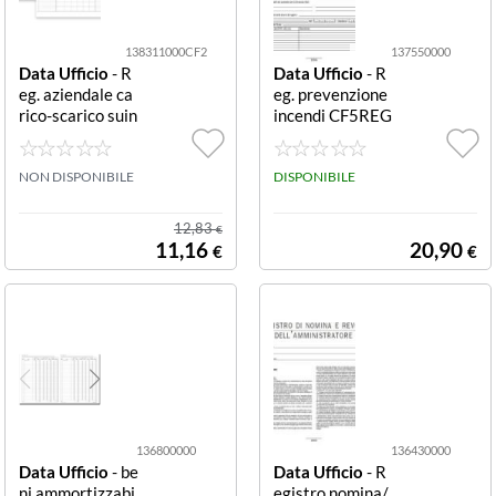
138311000CF2
137550000
Data Ufficio
- R
Data Ufficio
- R
eg. aziendale ca
eg. prevenzione
rico-scarico suin
incendi CF5REG
i CF2 REGISTR
ISTRO SICURE
O DU1383110
ZZA/PREV DU1
00 CF2 REGIST
NON DISPONIBILE
37550000 REG
DISPONIBILE
RO CARICO-SC
ISTRO DELLA S
ARICO SUINI
ICUREZZA E DE
12,83
€
I CONTROLLI P
11,16
20,90
€
€
ER LA PREVEN
ZIONE INCEND
I 48 PAG (CONF
5 PZ)
136800000
136430000
Data Ufficio
- be
Data Ufficio
- R
ni ammortizzabi
egistro nomina/