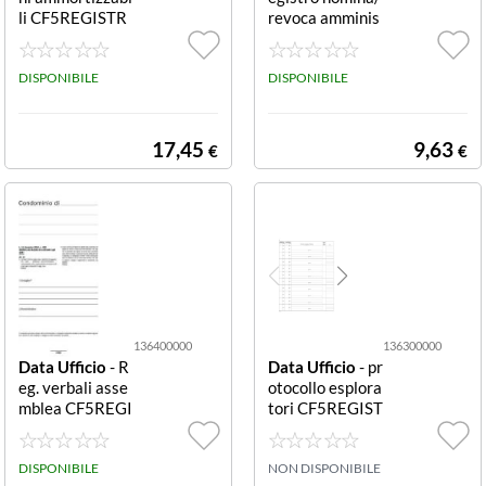
li CF5REGISTR
revoca amminis
O 45PAG DU13
tratore condomi
6800000 REGI
nio A4 REGISTR
STRO BENI AM
DISPONIBILE
O DI NOMINA
DISPONIBILE
MORTIZZABILI
E REVOCA AM
45 PAG NUMER
MINISTRATOR
ATE FTO 31X2
E DI CONDOMI
17,45
9,63
€
€
4.5
NIO (CONF 5 P
Z)
136400000
136300000
Data Ufficio
- R
Data Ufficio
- pr
eg. verbali asse
otocollo esplora
mblea CF5REGI
tori CF5REGIST
STRO ASS CON
RO ESPORT. 46
DONIMI DU13
PG DU1363000
6400000 REGI
DISPONIBILE
00 REGISTRO P
NON DISPONIBILE