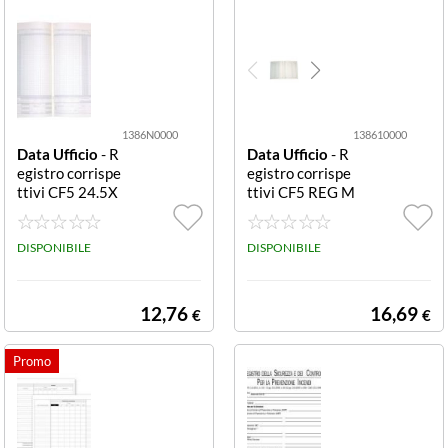
ONF. DA 50 PZ.)
1386N0000
138610000
Data Ufficio
- R
Data Ufficio
- R
egistro corrispe
egistro corrispe
ttivi CF5 24.5X
ttivi CF5 REG M
31 DU1386N00
ANC FUNZ RC
00 REGISTRO C
A4 DU1386100
ORRISPETTIVI
DISPONIBILE
00 REGISTRO
DISPONIBILE
A PAGINE 16 F.T
MANCATO FUN
O 24.5X31
ZIONAMENTO
REGISTRATORI
12,76
16,69
€
€
CASSA F.TO A4