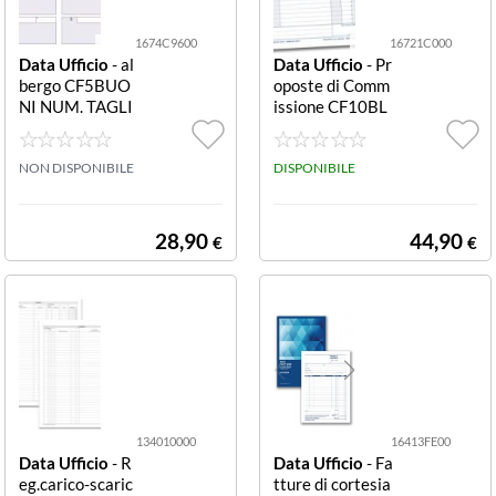
1674C9600
16721C000
Data Ufficio
- al
Data Ufficio
- Pr
bergo CF5BUO
oposte di Comm
NI NUM. TAGLI
issione CF10BL
ANDI DU1674C
OCCO COPIA A
9600 BUONI A
4RIC DU16721
LBERGO NUME
NON DISPONIBILE
C000 CF10 PR
DISPONIBILE
RATI BIANCO 9
OPOSTE DI CO
60 TAGLIANDI
MMISSIONE 50
AUTORICALCA
MODULI AUTO
28,90
44,90
€
€
NTI (CONF DA
RICALCANTI IN
5 PZ)
DUPLICE COPI
A29 7X21 5
134010000
16413FE00
Data Ufficio
- R
Data Ufficio
- Fa
eg.carico-scaric
tture di cortesia