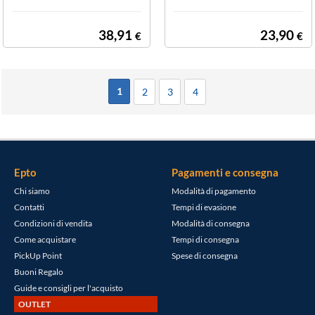
STRO VERBALI
ROTOCOLLO E
ASSEMBLEE C
SPORTATORI 4
ONDOMINIALI
6 PG. NUMERA
38,91
23,90
€
€
92 PG. (CONF 5
TE 31X 24 5 (5
PZ)
PEZZI)
1
2
3
4
Epto
Pagamenti e consegna
Chi siamo
Modalità di pagamento
Contatti
Tempi di evasione
Condizioni di vendita
Modalità di consegna
Come acquistare
Tempi di consegna
PickUp Point
Spese di consegna
Buoni Regalo
Guide e consigli per l'acquisto
OUTLET