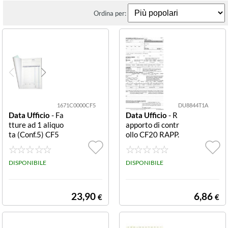
Ordina per:
1671C0000CF5
DU8844T1A
Data Ufficio
- Fa
Data Ufficio
- R
tture ad 1 aliquo
apporto di contr
ta (Conf.5) CF5
ollo CF20 RAPP.
FATTURA/IVA A
CONTR.EFFIC.E
A4 RIC 1671C0
NER.ALL 3A 88
000 CF5 FATTU
DISPONIBILE
44T1A00 CF20
DISPONIBILE
RE AD UNA ALI
RAPPORTO DI
QUOTA 50 MO
CONTROLLO D
DULI AUTORIC
I EFFIC. ENER.
23,90
6,86
€
€
ALCANTI IN DU
ALL.3A (TIPO 1
PLICE COPIA 2
GRUPPI TERMI
9 7X21 5
CI. SNAP OUT A