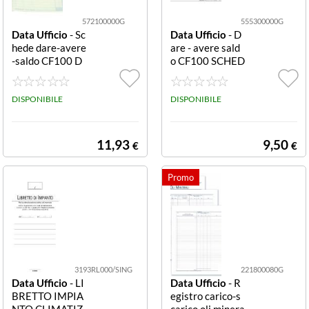
572100000G
555300000G
Data Ufficio
- Sc
Data Ufficio
- D
hede dare-avere
are - avere sald
-saldo CF100 D
o CF100 SCHED
ARE/AVERE/SA
A 3 COLONNE
LDO 57210000
555300000G 1
0G 100 SCHED
DISPONIBILE
00 SCHEDE DA
DISPONIBILE
E DARE/AVER
RE/AVERE/SAL
E/SALDO FTO 1
DO FTO 17X24
7X24 CM
CM
11,93
9,50
€
€
3193RL000/SING
221800080G
Data Ufficio
- LI
Data Ufficio
- R
BRETTO IMPIA
egistro carico-s
NTO CLIMATIZ.
carico oli minera