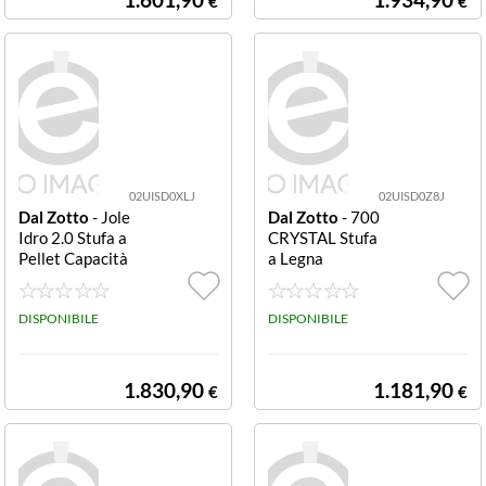
€
€
02UISD0XLJ
02UISD0Z8J
Dal Zotto
- Jole
Dal Zotto
- 700
Idro 2.0 Stufa a
CRYSTAL Stufa
Pellet Capacità
a Legna
serbatoio 26 Kg
Volume 407 m³ c
on Cronote Jole
DISPONIBILE
DISPONIBILE
Idro 2.0 Stufa a
Pellet Capacità
serbatoio 26 Kg
1.830,90
1.181,90
€
€
Volume 407 m³ c
on Cronotermos
tato Bordeaux
(001275405)