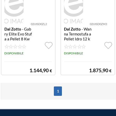
02UISD0ZL2
02UISD0ZM3
Dal Zotto
- Gab
Dal Zotto
- Wan
ry Elite Evo Stuf
na Termostufa a
a a Pellet 8 Kw
Pellet Idro 12 k
Avorio (001281
W 20 Kg 344 m
254)
3 Avorio
DISPONIBILE
DISPONIBILE
1.144,90
1.875,90
€
€
1