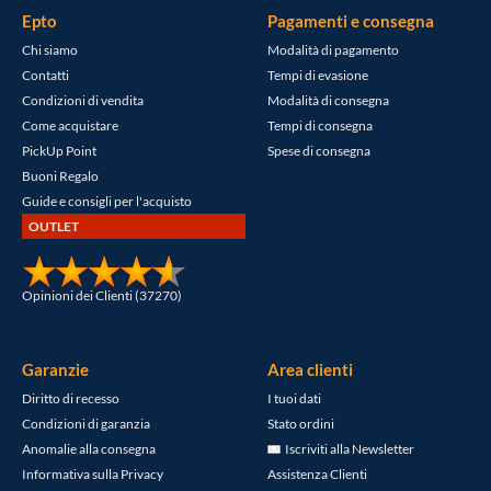
Epto
Pagamenti e consegna
Chi siamo
Modalità di pagamento
Contatti
Tempi di evasione
Condizioni di vendita
Modalità di consegna
Come acquistare
Tempi di consegna
PickUp Point
Spese di consegna
Buoni Regalo
Guide e consigli per l'acquisto
OUTLET
Opinioni dei Clienti (37270)
Garanzie
Area clienti
Diritto di recesso
I tuoi dati
Condizioni di garanzia
Stato ordini
Anomalie alla consegna
Iscriviti alla Newsletter
Informativa sulla Privacy
Assistenza Clienti