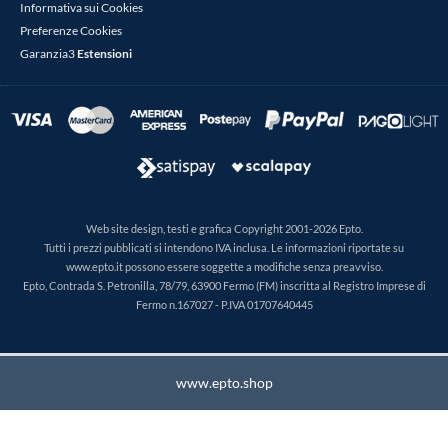
Informativa sui Cookies
Preferenze Cookies
Garanzia3
Estensioni
Web site design, testi e grafica Copyright 2001-2026 Epto.
Tutti i prezzi pubblicati si intendono IVA inclusa. Le informazioni riportate su
www.epto.it possono essere soggette a modifiche senza preavviso.
Epto, Contrada S. Petronilla, 78/79, 63900 Fermo (FM) inscritta al Registro Imprese di
Fermo n.167027 - P.IVA 01707640445
www.epto.shop