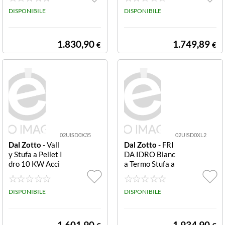
75406) Avorio
DISPONIBILE
DISPONIBILE
1.830,90
1.749,89
€
€
02UISD0X35
02UISD0XL2
Dal Zotto
- Vall
Dal Zotto
- FRI
y Stufa a Pellet I
DA IDRO Bianc
dro 10 KW Acci
a Termo Stufa a
aio Verniciato T
Pellet (001275
op in Maiolica B
601)
ordeaux
DISPONIBILE
DISPONIBILE
1.601,90
1.934,90