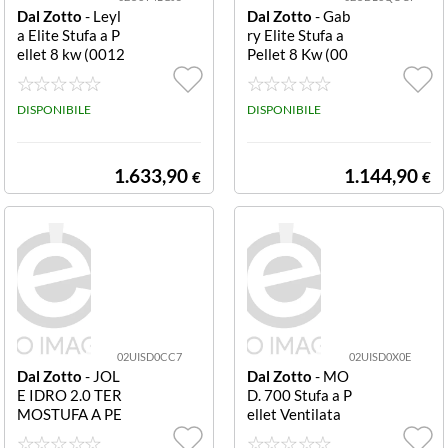
Dal Zotto
- Leyl
Dal Zotto
- Gab
a Elite Stufa a P
ry Elite Stufa a
ellet 8 kw (0012
Pellet 8 Kw (00
83100) Bordea
1281253) Bord
ux
eaux
DISPONIBILE
DISPONIBILE
1.633,90
1.144,90
€
€
02UISD0CC7
02UISD0X0E
Dal Zotto
- JOL
Dal Zotto
- MO
E IDRO 2.0 TER
D. 700 Stufa a P
MOSTUFA A PE
ellet Ventilata
LLET col. (0012