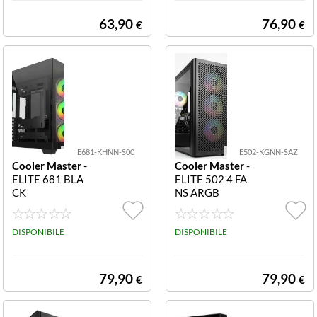
300L-KANN-S0
0
63,90
76,90
€
€
E681-KHNN-S00
E502-KGNN-SAZ
Cooler Master
-
Cooler Master
-
ELITE 681 BLA
ELITE 502 4 FA
CK
NS ARGB
DISPONIBILE
DISPONIBILE
79,90
79,90
€
€