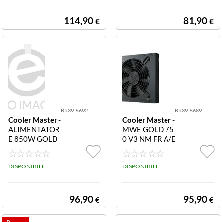
03-AFAG-2EBE
IVO 80 MPE-65
U
02-ACAAG-3BE
114,90
81,90
€
€
U
BR39-5692
BR39-5689
Cooler Master
-
Cooler Master
-
ALIMENTATOR
MWE GOLD 75
E 850W GOLD
0 V3 NM FR A/E
80+ FAN 120M
U CORD
M V3 230V MW
E ATX
DISPONIBILE
DISPONIBILE
96,90
95,90
€
€