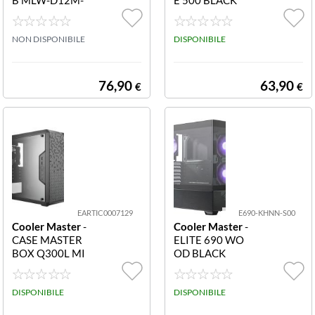
A18PC-R2 ML1
20L V2 RGB
NON DISPONIBILE
DISPONIBILE
76,90
63,90
€
€
EARTIC0007129
E690-KHNN-S00
Cooler Master
-
Cooler Master
-
CASE MASTER
ELITE 690 WO
BOX Q300L MI
OD BLACK
D TOWER MIC
ROATX-MINI IT
X, USB3X2, AU
DISPONIBILE
DISPONIBILE
DIO IO MCB-Q