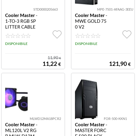
STD0000205663
MPE-7501-AFAAG-3EEU
Cooler Master
-
Cooler Master
-
1-TO-3 RGB SP
MWE GOLD 75
LITTER CABLE
0 V2
DISPONIBILE
DISPONIBILE
11,90
€
11,22
121,90
€
€
MLWD12MA18PCR2
FOR-500-KKN1
Cooler Master
-
Cooler Master
-
ML120L V2 RG
MASTER FORC
B MLW-D12M-
E 500 BLACK