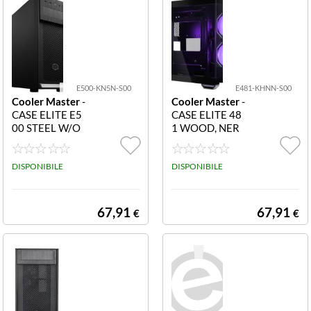
E500-KN5N-S00
E481-KHNN-S00
Cooler Master
-
Cooler Master
-
CASE ELITE E5
CASE ELITE 48
00 STEEL W/O
1 WOOD, NER
DD, MID-TOWE
O E481-KHNN-
R, MICRO-ATX
S00
MINI-ITX ATX E
DISPONIBILE
DISPONIBILE
500-KN5N-S00
67,91
67,91
€
€