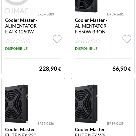
BR39-5683
BR39-5681
Cooler Master
-
Cooler Master
-
ALIMENTATOR
ALIMENTATOR
E ATX 1250W
E 650W BRON
MWE GOLD M
ZE 80+ NO MO
PE-C501-AFCA
D NO MODULA
G-3EEU 1250W
DISPONIBILE
RE 120MM V3
DISPONIBILE
att 80+ Fan140
230V MWE AT
mm MODULA
X
MPE-C501-AFC
228,90
66,90
€
€
AG-3EEU
BR39-0136
BR39-0135
Cooler Master
-
Cooler Master
-
ELITE NEX 230
ELITE NEX W6