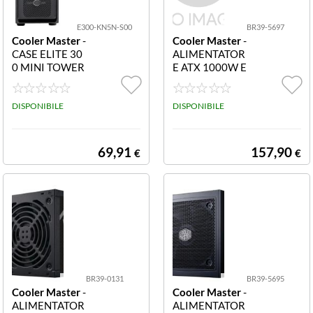
E300-KN5N-S00
BR39-5697
Cooler Master
-
Cooler Master
-
CASE ELITE 30
ALIMENTATOR
0 MINI TOWER
E ATX 1000W E
MATX - NERO E
LITE GOLD 100
300-KN5N-S00
0 MPW-A001-A
DISPONIBILE
FAG-BEU 1000
DISPONIBILE
Watt 80+ Gold
Activ MPW-A0
01-AFAG-BEU
69,91
157,90
€
€
BR39-0131
BR39-5695
Cooler Master
-
Cooler Master
-
ALIMENTATOR
ALIMENTATOR