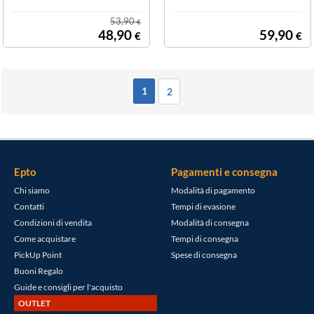
U PFC ATTIVO
Effici MPW-500
53,90
€
1-ACBW-BEU
48,90
59,90
€
€
1
2
Epto
Pagamenti e consegna
Chi siamo
Modalità di pagamento
Contatti
Tempi di evasione
Condizioni di vendita
Modalità di consegna
Come acquistare
Tempi di consegna
PickUp Point
Spese di consegna
Buoni Regalo
Guide e consigli per l'acquisto
OUTLET