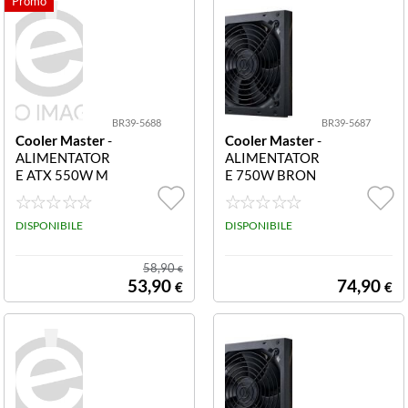
BR39-5688
BR39-5687
Cooler Master
-
Cooler Master
-
ALIMENTATOR
ALIMENTATOR
E ATX 550W M
E 750W BRON
WE550 V3 BRO
ZE 80+ NO MO
NZE MPE-5501
D NO MODULA
-ACABW-3BEU
DISPONIBILE
RE 120MM V3
DISPONIBILE
550Watt Fan12
230V MWE AT
0mm NON MPE
X
58,90
€
-5501-ACABW-
53,90
74,90
€
€
3BEU