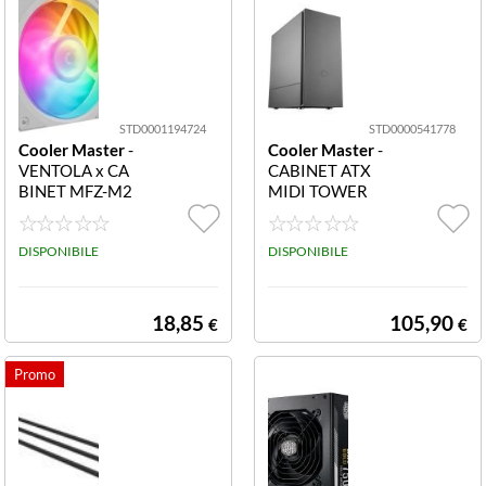
STD0001194724
STD0000541778
Cooler Master
-
Cooler Master
-
VENTOLA x CA
CABINET ATX
BINET MFZ-M2
MIDI TOWER
DW-24NP2-R1
MCS-S600-KN5
MOBIUS 120P
N-S00 Silencio S
ARGB WHITE E
DISPONIBILE
600 7Slot 1x5.2
DISPONIBILE
DITION 120X1
5 4x3.5 5x2.5 M
20X25 MFZ-M2
CS-S600-KN5N
DW-24NP2-R1
-S00
18,85
105,90
€
€