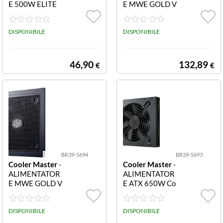
E 500W ELITE
E MWE GOLD V
NEX N500 240
3, 850W 80+ G
V PFC ATTIVO
OLD, CYBENET
1-FAN 120MM
DISPONIBILE
ICS FULL MOD
DISPONIBILE
ULARE MPX-85
03-AFAG-2EBE
U
46,90
132,89
€
€
BR39-5694
BR39-5693
Cooler Master
-
Cooler Master
-
ALIMENTATOR
ALIMENTATOR
E MWE GOLD V
E ATX 650W Co
3, 750W 80+ G
olerMaster MW
OLD, CYBENET
E GOLD V3 MP
ICS FULL MOD
DISPONIBILE
E-6502-ACAAG
DISPONIBILE
ULARE MPX-75
-3BEU PFC-ATT