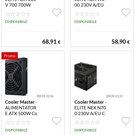
V 700 700W
00 230V A/EU
CABLE
DISPONIBILE
DISPONIBILE
68,91
58,90
€
€
BR39-0134
BR39-0133
Cooler Master
-
Cooler Master
-
ALIMENTATOR
ELITE NEX N70
E ATX 500W Co
0 230V A/EU C
olerMaster ELI
ABLE
TE NEX MPW-5
001-ACBW-BE
DISPONIBILE
DISPONIBILE