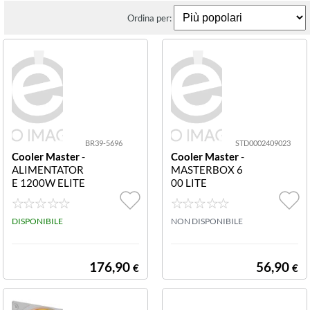
Ordina per:
BR39-5696
STD0002409023
Cooler Master
-
Cooler Master
-
ALIMENTATOR
MASTERBOX 6
E 1200W ELITE
00 LITE
GOLD ALIMEN
TATORE 1200
W
DISPONIBILE
NON DISPONIBILE
176,90
56,90
€
€