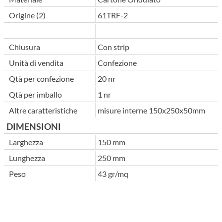
Origine (2)
61TRF-2
Chiusura
Con strip
Unità di vendita
Confezione
Qtà per confezione
20 nr
Qtà per imballo
1 nr
Altre caratteristiche
misure interne 150x250x50mm
DIMENSIONI
Larghezza
150 mm
Lunghezza
250 mm
Peso
43 gr/mq