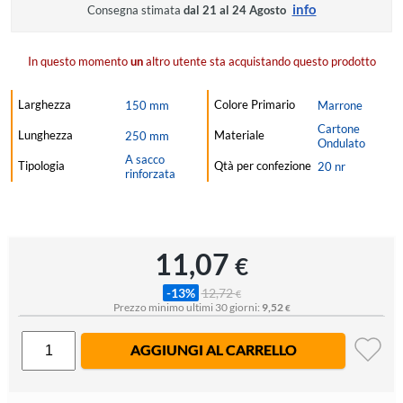
info
Consegna stimata
dal 21 al 24 Agosto
In questo momento
un
altro utente sta acquistando questo prodotto
Larghezza
Colore Primario
150 mm
Marrone
Cartone
Lunghezza
Materiale
250 mm
Ondulato
A sacco
Tipologia
Qtà per confezione
20 nr
rinforzata
11,07
€
-13%
12,72
€
Prezzo minimo ultimi 30 giorni:
9,52
€
AGGIUNGI AL CARRELLO