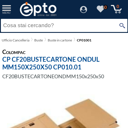
0
0
MENU
Ufficio Cancelleria
Buste
Buste in cartone
CP01001
Colompac
CP CF20BUSTECARTONE ONDUL
MM150X250X50 CP010.01
CF20BUSTECARTONEONDMM150x250x50