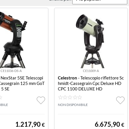
CE11036-DS-A
CE11009-A
 NexStar 5SE Telescopi
Celestron
- Telescopio riflettore Sc
Cassegrain 125 mm GoT
hmidt-Cassegrain Cpc Deluxe HD
 5 SE
CPC 1100 DELUXE HD
IBILE
NON DISPONIBILE
1.217,90
6.675,90
€
€