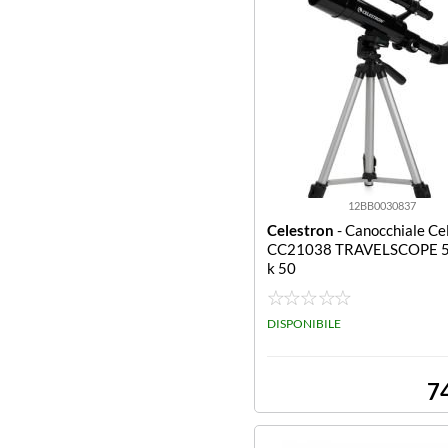
12BB0030837
Celestron
- Canocchiale Ce
CC21038 TRAVELSCOPE 5
k 50
DISPONIBILE
7