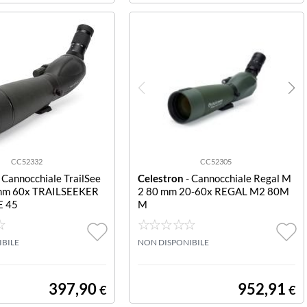
CC52332
CC52305
 Cannocchiale TrailSee
Celestron
- Cannocchiale Regal M
 mm 60x TRAILSEEKER
2 80 mm 20-60x REGAL M2 80M
E 45
M
IBILE
NON DISPONIBILE
397,90
952,91
€
€