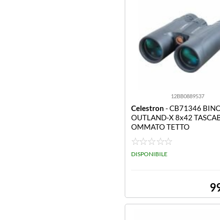
12BB0889537
Celestron
- CB71346 BI
OUTLAND-X 8x42 TASCAB
OMMATO TETTO
DISPONIBILE
9