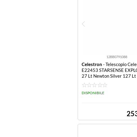
12BB0791088
Celestron
- Telescopio Cel
E22453 STARSENSE EXPL
27 Lt Newton Silver 127 L
n
DISPONIBILE
25