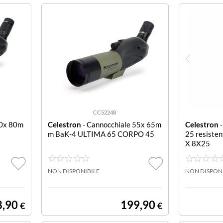
CC52248
60x 80m
Celestron
- Cannocchiale 55x 65m
Celestron
-
m BaK-4 ULTIMA 65 CORPO 45
25 resiste
X 8X25
NON DISPONIBILE
NON DISPON
8,90
199,90
€
€