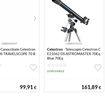
12BB0582447
12BB0575519
 Canocchiale Celestron
Celestron
- Telescopio Celestron C
S TRAVELSCOPE 70 B
E21062 DS ASTROMASTER 70Eq
Blue 70Eq
DISPONIBILE
99,91
161,89
€
€