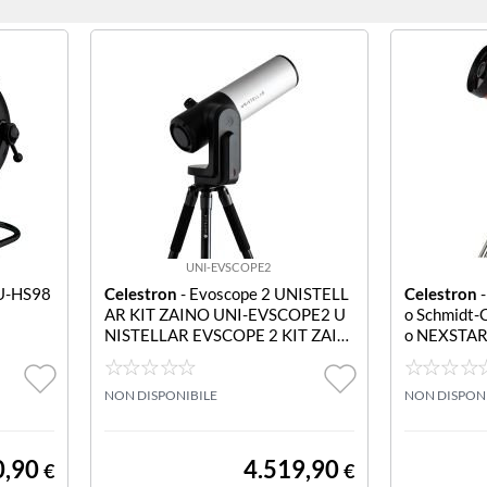
UNI-EVSCOPE2
AU-HS98
Celestron
- Evoscope 2 UNISTELL
Celestron
-
AR KIT ZAINO UNI-EVSCOPE2 U
o Schmidt-
NISTELLAR EVSCOPE 2 KIT ZAIN
o NEXSTAR
O
NON DISPONIBILE
NON DISPON
0,90
4.519,90
€
€