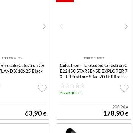
12BB0889525
12BB0791089
 Binocolo Celestron CB
Celestron
- Telescopio Celestron C
LAND X 10x25 Black
E22450 STARSENSE EXPLORER 7
0 Lt Rifrattore Silve 70 Lt Rifratto
re
DISPONIBILE
200,90
€
63,90
178,90
€
€