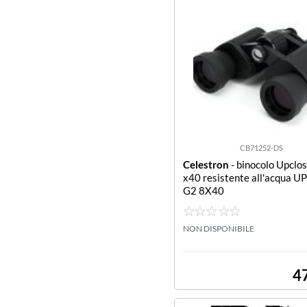
CB71252-DS
Celestron
- binocolo Upclo
x40 resistente all'acqua 
G2 8X40
NON DISPONIBILE
4