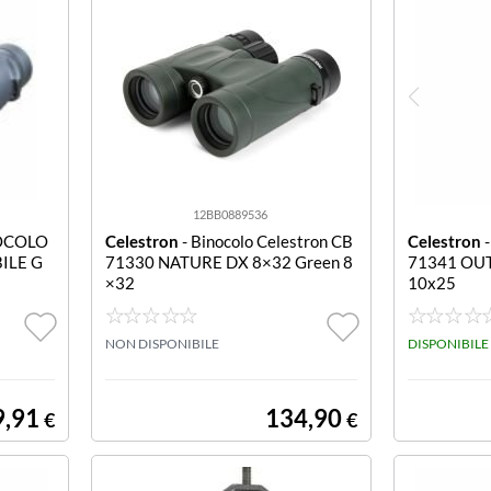
12BB0889536
NOCOLO
Celestron
- Binocolo Celestron CB
Celestron
-
ILE G
71330 NATURE DX 8×32 Green 8
71341 OUT
×32
10x25
NON DISPONIBILE
DISPONIBILE
9,91
134,90
€
€