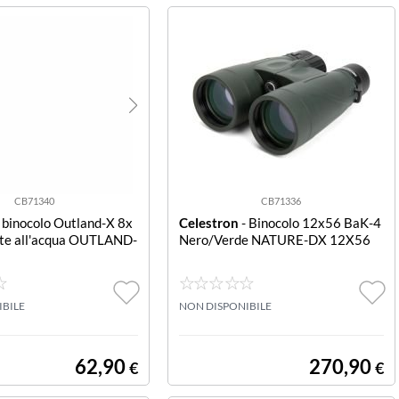
CB71340
CB71336
 binocolo Outland-X 8x
Celestron
- Binocolo 12x56 BaK-4
nte all'acqua OUTLAND-
Nero/Verde NATURE-DX 12X56
IBILE
NON DISPONIBILE
62,90
270,90
€
€