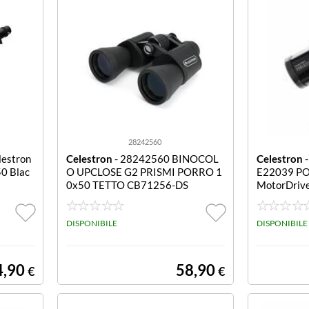
28242560
lestron
Celestron
- 28242560 BINOCOL
Celestron
-
0 Blac
O UPCLOSE G2 PRISMI PORRO 1
E22039 P
0x50 TETTO CB71256-DS
MotorDriv
rive
DISPONIBILE
DISPONIBILE
4,90
58,90
€
€