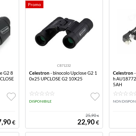
CB71232
se G2 8
Celestron
- binocolo Upclose G2 1
Celestron
-
UPCLOSE
0x25 UPCLOSE G2 10X25
h AU1877
5AH
DISPONIBILE
NON DISPON
25,90
€
7,90
22,90
€
€