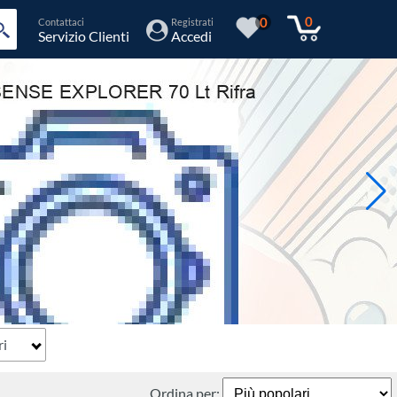
0
0
Contattaci
Registrati
Servizio Clienti
Accedi
ri
Ordina per: