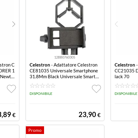
12BB0760305
estron C
Celestron
- Adattatore Celestron
Celestron
-
ORER 1
CE81035 Universale Smartphone
CC21035 D
t Newto
31.8Mm Black Universale Smartph
lack 70
one 31.8Mm
DISPONIBILE
DISPONIBILE
3,89
23,90
€
€