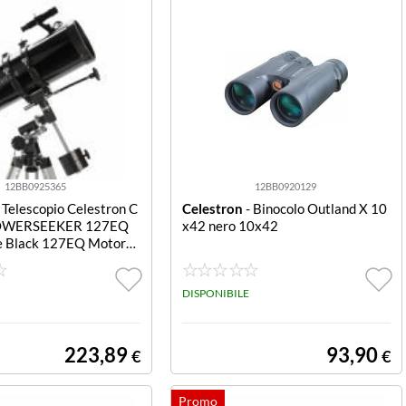
12BB0925365
12BB0920129
 Telescopio Celestron C
Celestron
- Binocolo Outland X 10
OWERSEEKER 127EQ
x42 nero 10x42
e Black 127EQ MotorD
DISPONIBILE
223,89
93,90
€
€