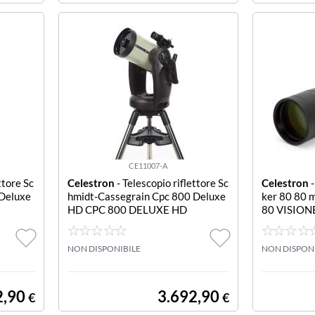
CE11007-A
ttore Sc
Celestron
- Telescopio riflettore Sc
Celestron
-
 Deluxe
hmidt-Cassegrain Cpc 800 Deluxe
ker 80 80
HD CPC 800 DELUXE HD
80 VISION
NON DISPONIBILE
NON DISPON
2,90
3.692,90
€
€