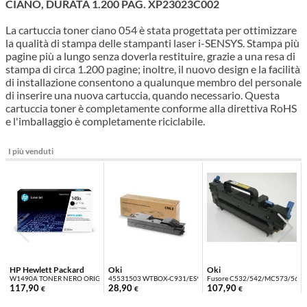
CIANO, DURATA 1.200 PAG. XP23023C002
La cartuccia toner ciano 054 è stata progettata per ottimizzare
la qualità di stampa delle stampanti laser i-SENSYS. Stampa più
pagine più a lungo senza doverla restituire, grazie a una resa di
stampa di circa 1.200 pagine; inoltre, il nuovo design e la facilità
di installazione consentono a qualunque membro del personale
di inserire una nuova cartuccia, quando necessario. Questa
cartuccia toner è completamente conforme alla direttiva RoHS
e l'imballaggio è completamente riciclabile.
I più venduti
HP Hewlett Packard
Oki
Oki
W1490A TONER NERO ORIGINALE HP 149A
45531503 WTBOX-C931/ES9431/9541 (40K)
Fusore C532/542/MC573/563/E
117,90
28,90
107,90
€
€
€