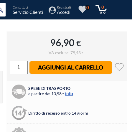
0
0
Contattaci
Registrati
Servizio Clienti
Accedi
96,90
€
IVA esclusa: 79,43
€
AGGIUNGI AL CARRELLO
SPESE DI TRASPORTO
info
a partire da: 10,98
€
Diritto di recesso
entro 14 giorni