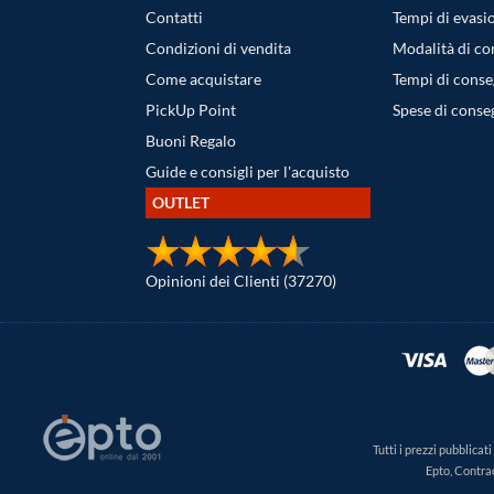
Contatti
Tempi di evasi
Condizioni di vendita
Modalità di c
Come acquistare
Tempi di cons
PickUp Point
Spese di conse
Buoni Regalo
Guide e consigli per l'acquisto
OUTLET
Opinioni dei Clienti (37270)
Tutti i prezzi pubblica
Epto, Contra