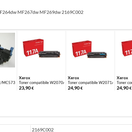
MF264dw MF267dw MF269dw 2169C002
Xerox
Xerox
Xerox
K)
2/MC573/563/ES5432/5473/5442/5...
Toner compatibile W2070A 117A Nero
Toner compatibile W2071A 117A Cia
Toner co
23,90
24,90
24,90
€
€
€
2169C002