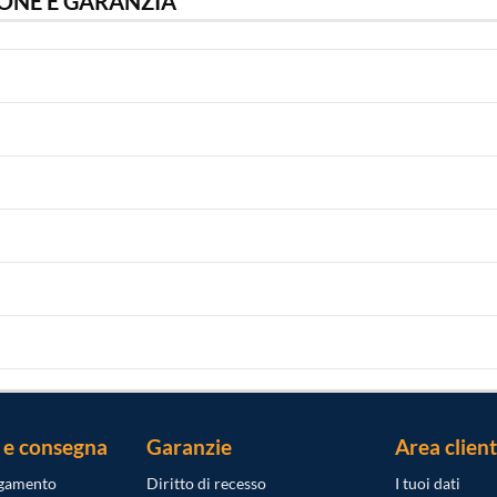
ONE E GARANZIA
 e consegna
Garanzie
Area client
agamento
Diritto di recesso
I tuoi dati