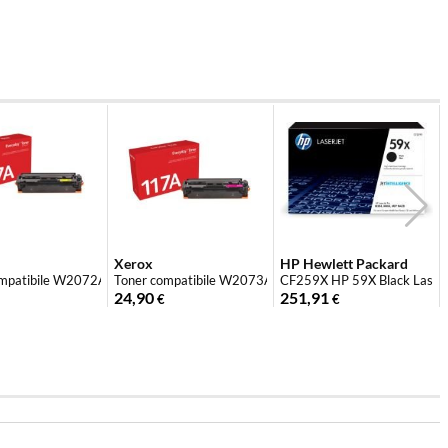
Xerox
HP Hewlett Packard
no
mpatibile W2072A 117A Giallo
Toner compatibile W2073A 117A Magenta
CF259X HP 59X Black LaserJe
24,90
251,91
€
€