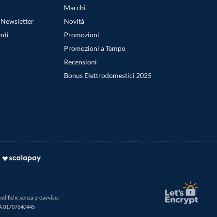
Marchi
a Newsletter
Novità
nti
Promozioni
Promozioni a Tempo
Recensioni
Bonus Elettrodomestici 2025
modifiche senza preavviso.
IVA 01707640445