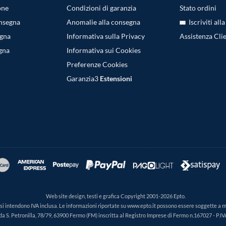
one
Condizioni di garanzia
Stato ordini
onsegna
Anomalie alla consegna
Iscriviti all
egna
Informativa sulla Privacy
Assistenza Clie
gna
Informativa sui Cookies
Preferenze Cookies
Garanzia3
Estensioni
Web site design, testi e grafica Copyright 2001-2026 Epto.
ti si intendono IVA inclusa. Le informazioni riportate su www.epto.it possono essere soggette a 
da S. Petronilla, 78/79, 63900 Fermo (FM) inscritta al Registro Imprese di Fermo n.167027 - P.