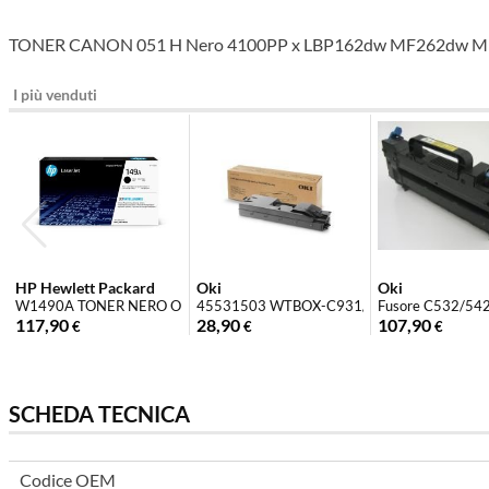
TONER CANON 051 H Nero 4100PP x LBP162dw MF262dw 
I più venduti
HP Hewlett Packard
Oki
Oki
W1490A TONER NERO ORIGINALE HP 149A
45531503 WTBOX-C931/ES9431/9541 (40
Fusore C532/54
117,90
28,90
107,90
€
€
€
SCHEDA TECNICA
Codice OEM