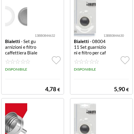
13BB0844632
13BB0844630
Bialetti
- Set gu
Bialetti
- 08004
arnizioni e filtro
11 Set guarnizio
caffettiera Biale
ni e filtro per caf
tti 0800033
fettiera 4 tazze
Set guarnizioni
DISPONIBILE
e filtro caffettie
DISPONIBILE
ra Bialetti 0800
411
4,78
5,90
€
€