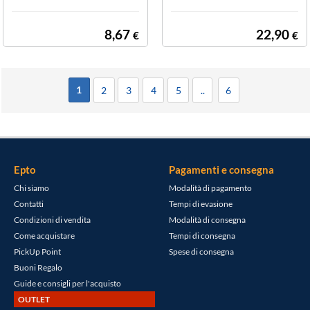
LLO
8,67
22,90
€
€
1
2
3
4
5
..
6
Epto
Pagamenti e consegna
Chi siamo
Modalità di pagamento
Contatti
Tempi di evasione
Condizioni di vendita
Modalità di consegna
Come acquistare
Tempi di consegna
PickUp Point
Spese di consegna
Buoni Regalo
Guide e consigli per l'acquisto
OUTLET