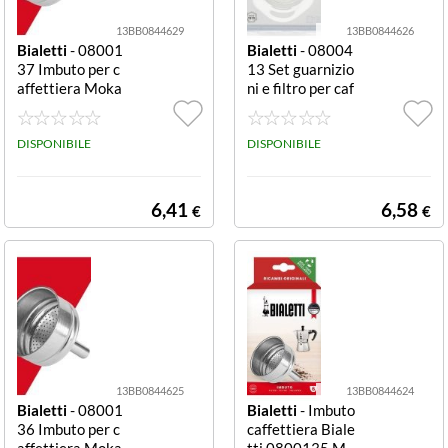
13BB0844629
13BB0844626
Bialetti
- 08001
Bialetti
- 08004
37 Imbuto per c
13 Set guarnizio
affettiera Moka
ni e filtro per caf
Express 12 tazz
fettiera 10 tazz
e in alluminio Im
e Set guarnizion
buto caffettiera
DISPONIBILE
i e filtro caffetti
DISPONIBILE
Bialetti 080013
era Bialetti 080
7 MOKA EXPRE
0413
SS
6,41
6,58
€
€
13BB0844625
13BB0844624
Bialetti
- 08001
Bialetti
- Imbuto
36 Imbuto per c
caffettiera Biale
affettiera Moka
tti 0800135 M