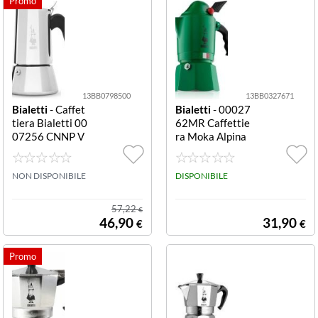
13BB0798500
13BB0327671
Bialetti
- Caffet
Bialetti
- 00027
tiera Bialetti 00
62MR Caffettie
07256 CNNP V
ra Moka Alpina
ENUS INDUCTI
3 Tazze Verde C
ON Cromo lucid
affettiera Bialet
o
NON DISPONIBILE
ti 0002762MR
DISPONIBILE
MOKA ALPINA
Verde
57,22
€
46,90
31,90
€
€