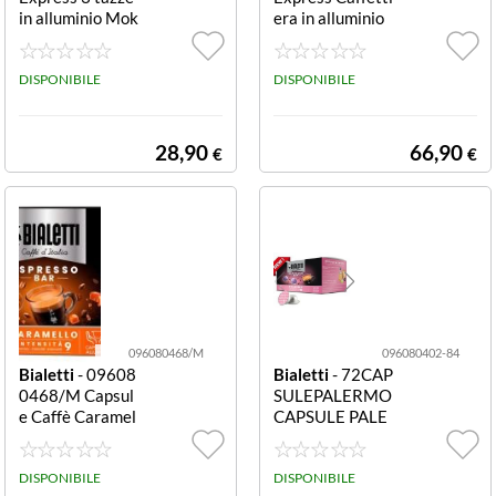
in alluminio Mok
era in alluminio
a con capacità 3
12 tazze Restyli
tazze, linee più
ng
morbide nel man
DISPONIBILE
DISPONIBILE
ico e nel pom ol
o, forma ergono
mica.
28,90
66,90
€
€
096080468/M
096080402-84
Bialetti
- 09608
Bialetti
- 72CAP
0468/M Capsul
SULEPALERMO
e Caffè Caramel
CAPSULE PALE
lo 12 Pezzi BOX
RMO MULTIPA
12 CAPSULE C
CK 72PZ
AFFE' CARAME
DISPONIBILE
DISPONIBILE