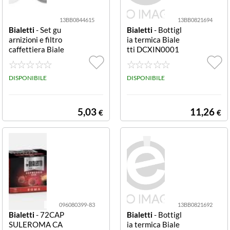
13BB0844615
13BB0821694
Bialetti
- Set gu
Bialetti
- Bottigl
arnizioni e filtro
ia termica Biale
caffettiera Biale
tti DCXIN0001
tti 0800034
8 Blu
DISPONIBILE
DISPONIBILE
5,03
11,26
€
€
096080399-83
13BB0821692
Bialetti
- 72CAP
Bialetti
- Bottigl
SULEROMA CA
ia termica Biale