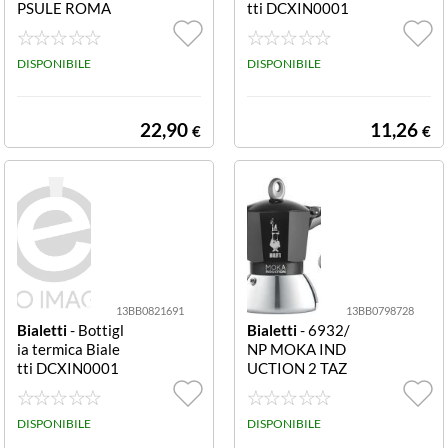
PSULE ROMA
tti DCXIN0001
MULTIPACK 72
5 Rosso
PZ
DISPONIBILE
DISPONIBILE
22,90
11,26
€
€
13BB0821691
13BB0798728
Bialetti
- Bottigl
Bialetti
- 6932/
ia termica Biale
NP MOKA IND
tti DCXIN0001
UCTION 2 TAZ
3 Giallo
ZE NERO
DISPONIBILE
DISPONIBILE