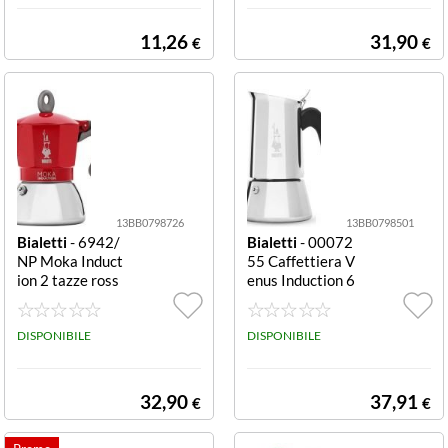
11,26
31,90
€
€
13BB0798726
13BB0798501
Bialetti
- 6942/
Bialetti
- 00072
NP Moka Induct
55 Caffettiera V
ion 2 tazze ross
enus Induction 6
o Caffettiera Bi
tazze Caffettier
aletti 0006942
a Bialetti 0007
NP MOKA IND
DISPONIBILE
255 CNNP VEN
DISPONIBILE
UCTION Cromo
US INDUCTION
e Rosso
Cromo lucido
32,90
37,91
€
€