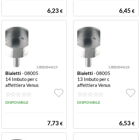
412
6,23
6,45
€
€
13BB0844619
13BB0844618
Bialetti
- 08005
Bialetti
- 08005
14 Imbuto per c
13 Imbuto per c
affettiera Venus
affettiera Venus
10 tazze in acci
6 tazze in acciai
aio Imbuto caffe
o Imbuto caffett
ttiera Bialetti 0
DISPONIBILE
iera Bialetti 08
DISPONIBILE
800514 VENUS
00513 VENUS
7,73
6,53
€
€