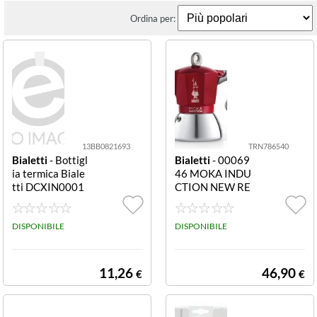
Ordina per:
13BB0821693
TRN786540
Bialetti
- Bottigl
Bialetti
- 00069
ia termica Biale
46 MOKA INDU
tti DCXIN0001
CTION NEW RE
6 Fucsia
D 6TZ
DISPONIBILE
DISPONIBILE
11,26
46,90
€
€