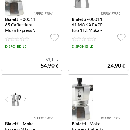
13BB0157861
13BB0157859
Bialetti
- 00011
Bialetti
- 00011
65 Caffettiera
61 MOKA EXPR
Moka Express 9
ESS 1TZ Moka -
Tazze Cromo sat
Capacità 1 tazz
inato Restyling
a - Corpo in allu
DISPONIBILE
minio - Manico e
DISPONIBILE
pomolo in nylon
63,14
€
54,90
24,90
€
€
13BB0157856
13BB0157852
Bialetti
- Moka
Bialetti
- Moka
Express 3 tazze
Express Caffetti