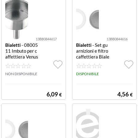
13BB0844617
13BB0844616
Bialetti
- 08005
Bialetti
- Set gu
11 Imbuto per c
arnizioni e filtro
affettiera Venus
caffettiera Biale
2 tazze in acciai
tti 0800031
o Imbuto caffett
iera Bialetti 08
NON DISPONIBILE
DISPONIBILE
00511 VENUS
6,09
4,56
€
€