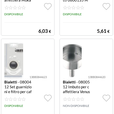
Express 9 tazze
OKA EXPRESS
in alluminio Imb
uto caffettiera
DISPONIBILE
DISPONIBILE
Bialetti 080013
6 MOKA EXPRE
SS
6,03
5,61
€
€
13BB0844623
13BB0844620
Bialetti
- 08004
Bialetti
- 08005
12 Set guarnizio
12 Imbuto per c
ni e filtro per caf
affettiera Venus
fettiera 6 tazze
4 tazze in acciai
Set guarnizioni
o Imbuto caffett
e filtro caffettie
DISPONIBILE
iera Bialetti 08
NON DISPONIBILE
ra Bialetti 0800
00512 VENUS