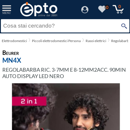
0
0
MENU
Elettrodomestici
Piccoli elettrodomestici Persona
Rasoi elettrici
Regolabarb
Beurer
MN4X
REGOLABARBA RIC. 3-7MM E 8-12MM2ACC. 90MIN
AUTO DISPLAY LED NERO