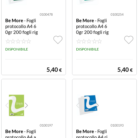
0100478
0100254
Be More
- Fogli
Be More
- Fogli
protocollo A4 6
protocollo A4 6
0gr 200 fogli rig
0gr 200 fogli rig
atura 4F RISMA
atura 0C RISMA
200FF PROTOC
CARTA PROTO
OLLO A4 60GR
DISPONIBILE
COLLO A4 60G
DISPONIBILE
RIGATURA 4 F
R RIGATURA C
FG 200
FG 200
5,40
5,40
€
€
0100197
0100193
Be More
- Fogli
Be More
- Fogli
protocollo A4 a
protocollo A4 ri