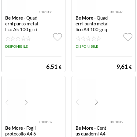
0101038
0101037
Be More
- Quad
Be More
- Quad
erni punto metal
erni punto metal
lico A5 100 gr ri
lico A4 100 gr q
ghe 0A conf. 12
uadretti 4F conf.
CF 12 QUADER
12 CF12 QUAD
NI CENTUS A5
DISPONIBILE
ERNI CENTUS
DISPONIBILE
100GR RIGATU
A4 100GR RIGA
RA A FG 18+1 C
TURA 4F FG 18
OVER 240GR C
+1 COVER 240
6,51
9,61
€
€
OL. ASS.
GR COL ASS.
0100187
0101035
Be More
- Fogli
Be More
- Cent
protocollo A4 6
us quaderni A4