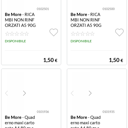
0102501
0102500
Be More
- RICA
Be More
- RICA
MBI NON RINF
MBI NON RINF
ORZATI A5 90G
ORZATI A5 90G
R - 4MM R. 010
R - Q R. 010250
2501 RICAMBI
0 RICAMBI NO
NON RINFORZ
DISPONIBILE
N RINFORZATI
DISPONIBILE
ATI A4 90GR RI
A4 90GR RIGAT
GATURA 4 MM
URA Q 40 FG
40 FG
1,50
1,50
€
€
0101936
0101935
Be More
- Quad
Be More
- Quad
erno maxi carto
erno maxi carto
nato A4 80 gr a
nato A4 80 gr a