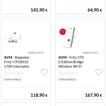
145,90
64,90
€
€
12BB0973970
12BB0973969
AVM
- Repeater
AVM
- Fritz 270
Fritz! CP18032
0 Edition Bridge
1700 Internatio
Wireless Wi-Fi
nal White e Red
7 Dual-band 27
1700 Internatio
00 International
nal
DISPONIBILE
DISPONIBILE
118,90
167,90
€
€