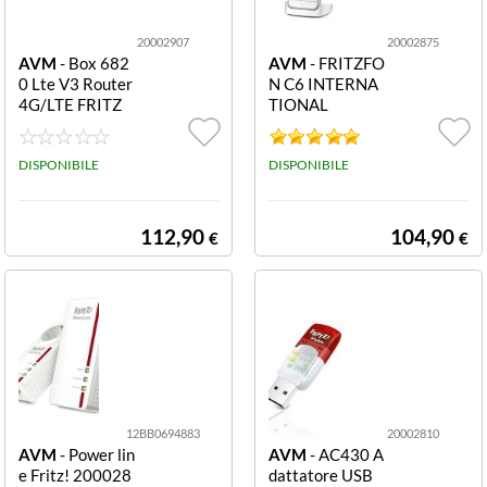
20002907
20002875
AVM
- Box 682
AVM
- FRITZFO
0 Lte V3 Router
N C6 INTERNA
4G/LTE FRITZ
TIONAL
MODEM ROUT
ER BOX 6820 I
NTERNATIONA
DISPONIBILE
DISPONIBILE
eFRITZBOX 68
20 LTE V3 INTE
RNATIONAL
112,90
104,90
€
€
12BB0694883
20002810
AVM
- Power lin
AVM
- AC430 A
e Fritz! 200028
dattatore USB