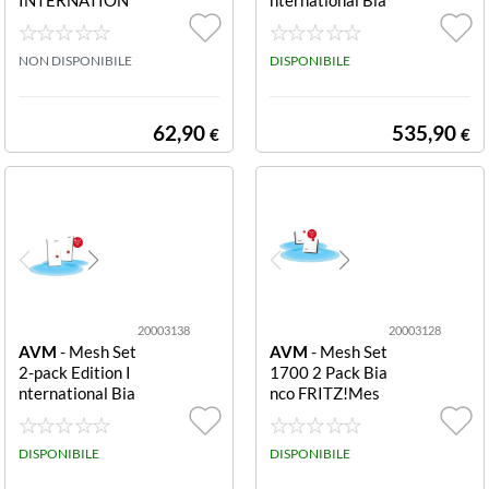
AL
nco
NON DISPONIBILE
DISPONIBILE
62,90
535,90
€
€
20003138
20003128
AVM
- Mesh Set
AVM
- Mesh Set
2-pack Edition I
1700 2 Pack Bia
nternational Bia
nco FRITZ!Mes
nco
h Wi-Fi Set 170
0 2-Pack Grazie
DISPONIBILE
alla tecnologia
DISPONIBILE
Wi-Fi 7 fino a 3.