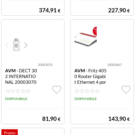
600 Mbit/s, il F
RITZ!Mesh Wi-
374,91
227,90
€
€
Fi Set 1700 met
te a disposi zion
e una rete Wi-Fi
veloce e ad alte
prestazioni. Dop
o la config
20003070
20003067
AVM
- DECT 30
AVM
- Fritz 405
2 INTERNATIO
0 Router Gigabi
NAL 20003070
t Ethernet 4 por
FRITZ!DECT 30
te Lan FRITZ R
2 INTERNATIO
OUTER BOX 40
NAL
DISPONIBILE
50 INTERNATI
DISPONIBILE
ONALROUTER
WIRELESS WI-F
I 6
81,90
143,90
€
€