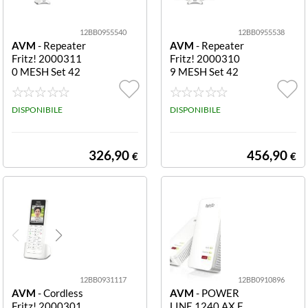
12BB0955540
12BB0955538
AVM
- Repeater
AVM
- Repeater
Fritz! 2000311
Fritz! 2000310
0 MESH Set 42
9 MESH Set 42
00 2 pack White
00 3 pack White
e Red Set 4200
e Red Set 4200
2 pack
DISPONIBILE
3 pack
DISPONIBILE
326,90
456,90
€
€
12BB0931117
12BB0910896
AVM
- Cordless
AVM
- POWER
Fritz! 2000301
LINE 1240 AX F