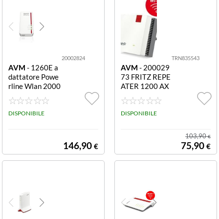
20002824
TRN835543
AVM
- 1260E a
AVM
- 200029
dattatore Powe
73 FRITZ REPE
rline Wlan 2000
ATER 1200 AX
2824 1000 Mbi
WIFI6 D.BAND
t/s Bianco FRIT
GIGABIT AX30
Z!POWERLINE
DISPONIBILE
00
DISPONIBILE
1260E INTERN
ATIONAL
103,90
€
146,90
75,90
€
€