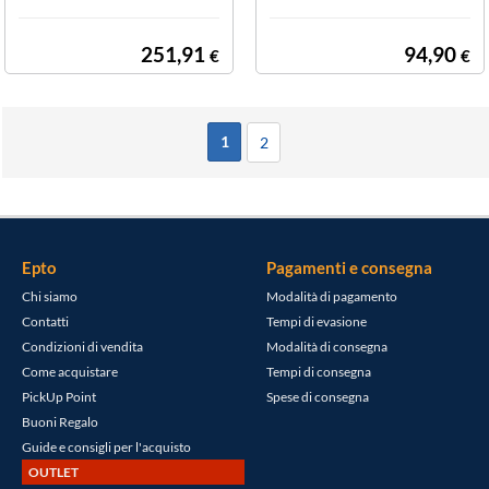
251,91
94,90
€
€
1
2
Epto
Pagamenti e consegna
Chi siamo
Modalità di pagamento
Contatti
Tempi di evasione
Condizioni di vendita
Modalità di consegna
Come acquistare
Tempi di consegna
PickUp Point
Spese di consegna
Buoni Regalo
Guide e consigli per l'acquisto
OUTLET