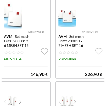
12BB0971330
12BB0971328
AVM
- Set mesh
AVM
- Set mesh
Fritz! 2000312
Fritz! 2000312
6 MESH SET 16
7 MESH SET 16
00 2 pack White
00 3 pack White
e Grey 1600 2 p
e Grey 1600 3 p
ack
DISPONIBILE
ack
DISPONIBILE
146,90
226,90
€
€