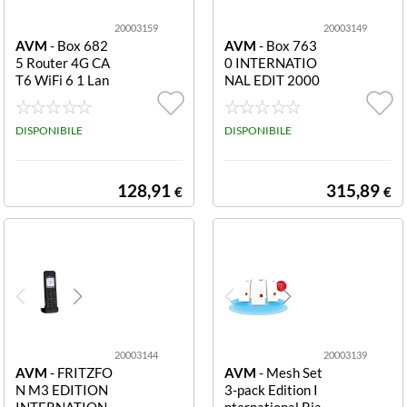
20003159
20003149
AVM
- Box 682
AVM
- Box 763
5 Router 4G CA
0 INTERNATIO
T6 WiFi 6 1 Lan
NAL EDIT 2000
Gbit 6825 4G In
3149
ternational
DISPONIBILE
DISPONIBILE
128,91
315,89
€
€
20003144
20003139
AVM
- FRITZFO
AVM
- Mesh Set
N M3 EDITION
3-pack Edition I
INTERNATION
nternational Bia