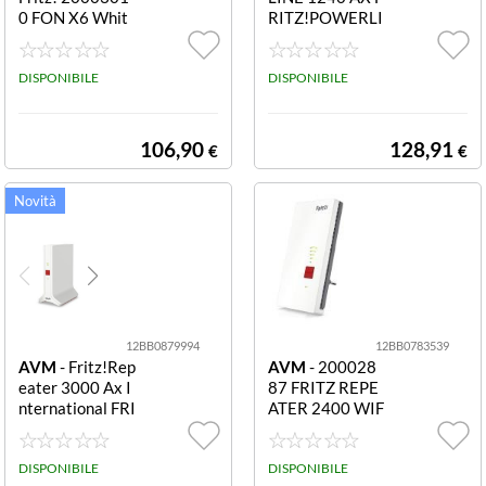
0 FON X6 Whit
RITZ!POWERLI
e X6
NE 1240 AX WL
AN SET INTERN
DISPONIBILE
ATIONAL
DISPONIBILE
106,90
128,91
€
€
12BB0879994
12BB0783539
AVM
- Fritz!Rep
AVM
- 200028
eater 3000 Ax I
87 FRITZ REPE
nternational FRI
ATER 2400 WIF
TZREPEATER 3
I DUAL BAND G
000 AX INTERN
IGABIT AC220
ATIONAL
DISPONIBILE
0
DISPONIBILE