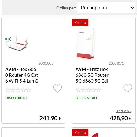
Ordina per:
20003085
20003071
AVM
- Box 685
AVM
- Fritz Box
0 Router 4G Cat
6860 5G Router
6 WiFi 5 4 Lan G
5G 6860 5G Edi
bit USB 3 VoIP
tion Internation
Dect FRITZ BO
al
X 6850 4G EDI
DISPONIBILE
DISPONIBILE
TION INTERNA
TIONAL
497,89
€
241,90
428,90
€
€