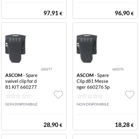
97,91
96,90
€
€
660277
660276
ASCOM
- Spare
ASCOM
- Spare
swivel clip for d
Clip d81 Messe
81 KIT 660277
nger 660276 Sp
Swivel clip kit fo
are Clip d81 Me
r d81
ssenger
NON DISPONIBILE
NON DISPONIBILE
28,90
18,28
€
€