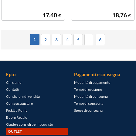
17,40
18,76
€
€
1
2
3
4
5
..
6
Epto
Pagamenti e consegna
Chi siamo
Modalità di pagamento
Contatti
Tempi di evasione
Condizioni di vendita
Modalità di consegna
Come acquistare
Tempi di consegna
PickUp Point
Spese di consegna
Buoni Regalo
Guide e consigli per l'acquisto
OUTLET