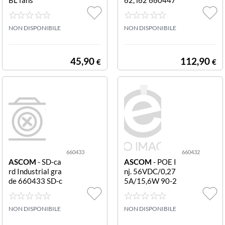
Grey silicone co
ver d62, i62
NON DISPONIBILE
NON DISPONIBILE
45,90
112,90
€
€
660433
660432
ASCOM
- SD-ca
ASCOM
- POE I
rd Industrial gra
nj. 56VDC/0,27
de 660433 SD-c
5A/15,6W 90-2
ard Industrial gr
64VAC 660432
ade
POE Inj. 90-264
NON DISPONIBILE
VAC, 56VDC/0,
NON DISPONIBILE
275A/15,6W. P