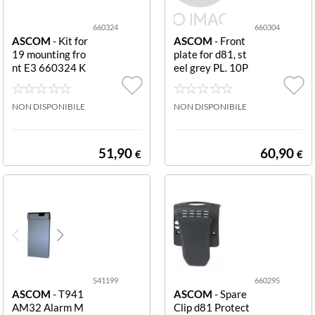
660324
660304
ASCOM
- Kit for
ASCOM
- Front
19 mounting fro
plate for d81, st
nt E3 660324 K
eel grey PL. 10P
it for 19 mounti
CS 660304 Fron
ng front E3
t pl. d81 steel gr
NON DISPONIBILE
ey,10pcs
NON DISPONIBILE
51,90
60,90
€
€
541199
660295
ASCOM
- T941
ASCOM
- Spare
AM32 Alarm M
Clip d81 Protect