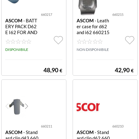
660217
660215
ASCOM
- BATT
ASCOM
- Leath
ERY PACK D62
er case for d62
E I62 FOR AND
and i62 660215
660217 Batter
Leather case for
y pack for d62 a
d62 and i62
nd i62
DISPONIBILE
NON DISPONIBILE
48,90
42,90
€
€
660211
660210
ASCOM
- Stand
ASCOM
- Stand
ard clip d43 660
ard clip d62 660