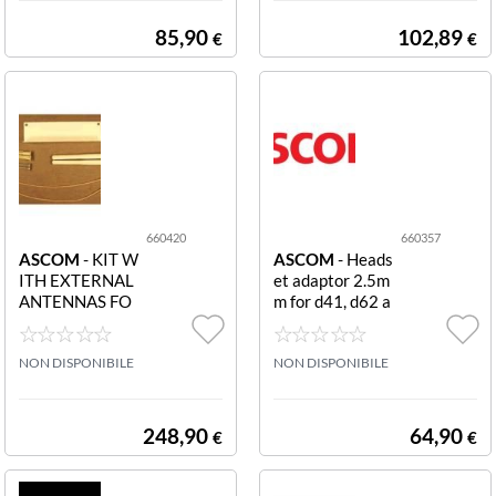
OE16R
85,90
102,89
€
€
660420
660357
ASCOM
- KIT W
ASCOM
- Heads
ITH EXTERNAL
et adaptor 2.5m
ANTENNAS FO
m for d41, d62 a
R DB1 E IPBS2
nd i62 660357
D 660420 Kit w
Headset adapto
ith external ant
NON DISPONIBILE
r 2.5mm for d41,
NON DISPONIBILE
ennas for DB1 a
d62 and i62
nd IPBS2
248,90
64,90
€
€