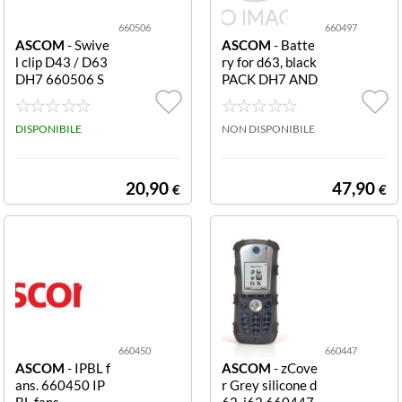
660506
660497
ASCOM
- Swive
ASCOM
- Batte
l clip D43 / D63
ry for d63, black
DH7 660506 S
PACK DH7 AND
wivel clip DH7
OEM 660497 B
attery pack for
DISPONIBILE
DH7 Ascom and
NON DISPONIBILE
OEM Black I63
20,90
47,90
€
€
660450
660447
ASCOM
- IPBL f
ASCOM
- zCove
ans. 660450 IP
r Grey silicone d
BL fans
62, i62 660447