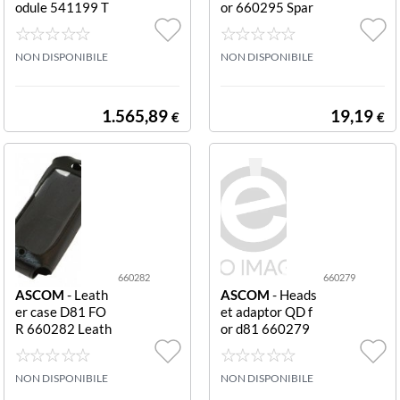
odule 541199 T
or 660295 Spar
941AM32 ALA
e Clip d81 Prote
RM MODUL
ctor
NON DISPONIBILE
NON DISPONIBILE
1.565,89
19,19
€
€
660282
660279
ASCOM
- Leath
ASCOM
- Heads
er case D81 FO
et adaptor QD f
R 660282 Leath
or d81 660279
er Case for d81
Headset adapto
r QD for d81
NON DISPONIBILE
NON DISPONIBILE