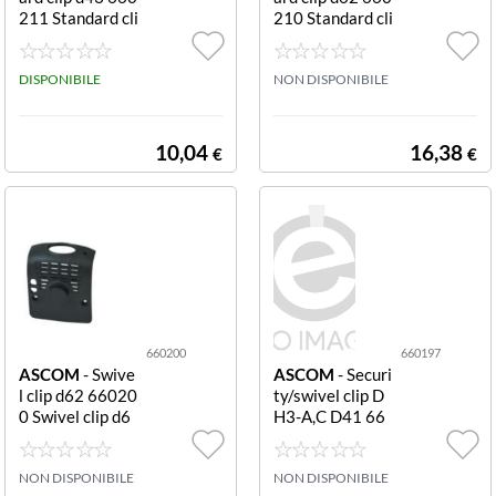
211 Standard cli
210 Standard cli
p d43
p d62
DISPONIBILE
NON DISPONIBILE
10,04
16,38
€
€
660200
660197
ASCOM
- Swive
ASCOM
- Securi
l clip d62 66020
ty/swivel clip D
0 Swivel clip d6
H3-A,C D41 66
2
0197 Security/s
wivel clip d41
NON DISPONIBILE
NON DISPONIBILE