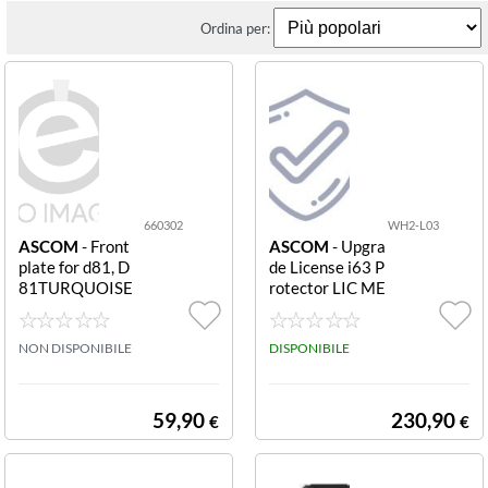
Ordina per:
660302
WH2-L03
ASCOM
- Front
ASCOM
- Upgra
plate for d81, D
de License i63 P
81TURQUOISE
rotector LIC ME
10PCS 660302
SSEN. TO LIGH
Front plate d81t
T WH2-L03 UP
urquoise 10pcs
NON DISPONIBILE
GRADE LICENS
DISPONIBILE
E FOR I63 MES
SENGER TO PR
OTECTOR
59,90
230,90
€
€