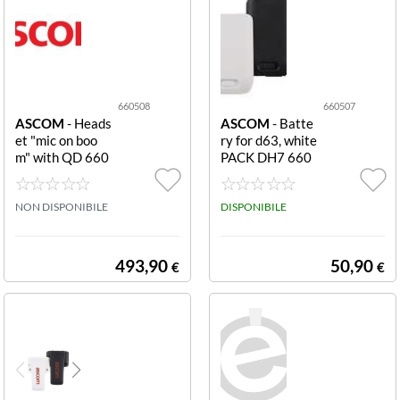
660508
660507
ASCOM
- Heads
ASCOM
- Batte
et "mic on boo
ry for d63, white
m" with QD 660
PACK DH7 660
508 Headset "m
507 Battery pac
ic on boom" with
k for DH7 Asco
QD
NON DISPONIBILE
m White
DISPONIBILE
493,90
50,90
€
€