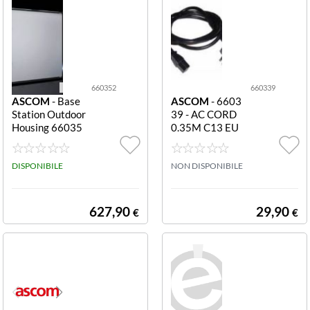
660352
660339
ASCOM
- Base
ASCOM
- 6603
Station Outdoor
39 - AC CORD
Housing 66035
0.35M C13 EU
2 Base Station
PLUG AC Cord
Outdoor Housin
0.35m C13 EU P
g
DISPONIBILE
lug
NON DISPONIBILE
627,90
29,90
€
€