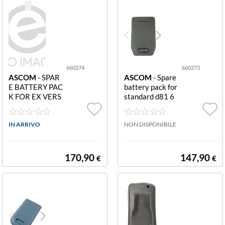
660274
660273
ASCOM
- SPAR
ASCOM
- Spare
E BATTERY PAC
battery pack for
K FOR EX VERS
standard d81 6
ION 660274
60273 Spare ba
ttery pack for st
IN ARRIVO
andard d81
NON DISPONIBILE
170,90
147,90
€
€