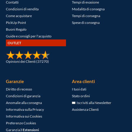
Contatti
Tempi di evasione
Condizioni di vendita
Modalità di consegna
Come acquistare
Tempi di consegna
PickUp Point
Spese di consegna
Buoni Regalo
Guide e consigli per l'acquisto
OUTLET
Opinioni dei Clienti (37270)
Garanzie
Area clienti
Diritto di recesso
I tuoi dati
Condizioni di garanzia
Stato ordini
Anomalie alla consegna
Iscriviti alla Newsletter
Informativa sulla Privacy
Assistenza Clienti
Informativa sui Cookies
Preferenze Cookies
Garanzia3
Estensioni