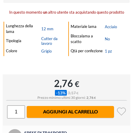
In questo momento
un
altro utente sta acquistando questo prodotto
Lunghezza della
Materiale lama
Acciaio
12 mm
lama
Bloccalama a
Cutter da
No
Tipologia
scatto
lavoro
Colore
Qtà per confezione
Grigio
1 pz
2,76
€
-13%
3,17
€
Prezzo minimo ultimi 30 giorni:
2,76
€
AGGIUNGI AL CARRELLO
SPESE DI TRASPORTO