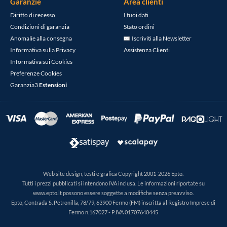
Garanzie
Area clienti
Diritto di recesso
I tuoi dati
Condizioni di garanzia
Stato ordini
Anomalie alla consegna
Iscriviti alla Newsletter
Informativa sulla Privacy
Assistenza Clienti
Informativa sui Cookies
Preferenze Cookies
Garanzia3
Estensioni
Web site design, testi e grafica Copyright 2001-2026 Epto.
Tutti i prezzi pubblicati si intendono IVA inclusa. Le informazioni riportate su
www.epto.it possono essere soggette a modifiche senza preavviso.
Epto, Contrada S. Petronilla, 78/79, 63900 Fermo (FM) inscritta al Registro Imprese di
Fermo n.167027 - P.IVA 01707640445