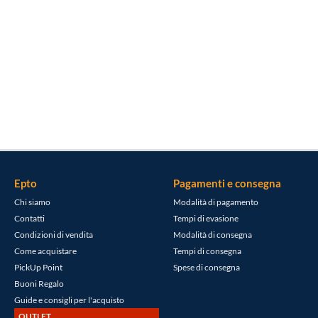
Epto
Pagamenti e consegna
Chi siamo
Modalità di pagamento
Contatti
Tempi di evasione
Condizioni di vendita
Modalità di consegna
Come acquistare
Tempi di consegna
PickUp Point
Spese di consegna
Buoni Regalo
Guide e consigli per l'acquisto
OUTLET