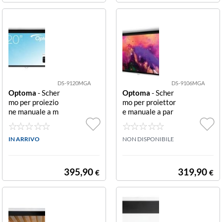
DS-9120MGA
DS-9106MGA
Optoma
- Scher
Optoma
- Scher
mo per proiezio
mo per proiettor
ne manuale a m
e manuale a par
olla 16:9 275x1
ete/soffitto 16:
83 cm DS-9120
9 234x132 cm
MGA
IN ARRIVO
ML MGA MOLL
NON DISPONIBILE
A HT 234X132
395,90
319,90
€
€