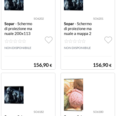
375 cm
(1)
SO6202
SO6201
500 cm
Sopar
- Schermo
Sopar
- Schermo
(1)
di proiezione ma
di proiezione ma
nuale 200x113
nuale a mappa 2
61 cm
(1)
cm 16:9 MAP S
00x150 cm 4:3
CREEN 200X11
MAP SCREEN 2
88 cm
(1)
3
NON DISPONIBILE
00X150
NON DISPONIBILE
90 cm
(1)
156,90
156,90
€
€
91 cm
(1)
99 cm
(1)
SO6182
SO6180