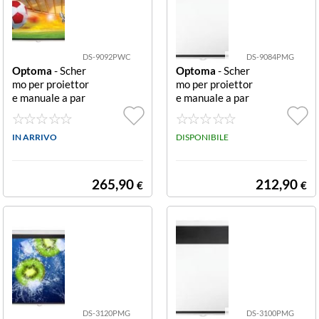
DS-9092PWC
DS-9084PMG
Optoma
- Scher
Optoma
- Scher
mo per proiettor
mo per proiettor
e manuale a par
e manuale a par
ete/soffitto 16:
ete/soffitto 16:
9 203x115 cm
9 186x105 cm
Bianco Involucr
IN ARRIVO
DISPONIBILE
o Quadrato 92
265,90
212,90
€
€
DS-3120PMG
DS-3100PMG