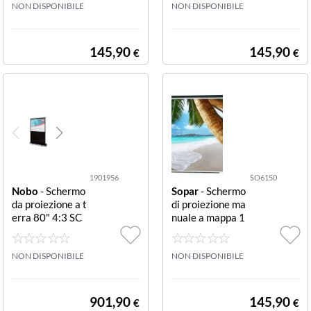
60X90
NON DISPONIBILE
60X120
NON DISPONIBILE
145,90
145,90
€
€
1901956
SO6150
Nobo
- Schermo
Sopar
- Schermo
da proiezione a t
di proiezione ma
erra 80" 4:3 SC
nuale a mappa 1
HERMO DA TE
55x155 cm 1:1
RRA 80 120 X 1
MAP SCREEN 1
60 CM
NON DISPONIBILE
55X155
NON DISPONIBILE
901,90
145,90
€
€