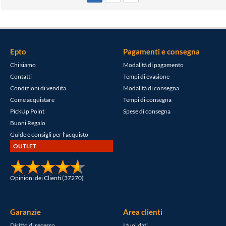
Epto
Pagamenti e consegna
Chi siamo
Modalità di pagamento
Contatti
Tempi di evasione
Condizioni di vendita
Modalità di consegna
Come acquistare
Tempi di consegna
PickUp Point
Spese di consegna
Buoni Regalo
Guide e consigli per l'acquisto
OUTLET
Opinioni dei Clienti (37270)
Garanzie
Area clienti
Diritto di recesso
I tuoi dati