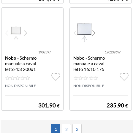
1902397
1902396W
Nobo
- Schermo
Nobo
- Schermo
manuale a caval
manuale a caval
letto 4:3 200x1
letto 16:10 175
51 cm SCHERM
cm SCHERMO
O A TREPPIEDE
A TREPPIEDE 1
2000X1513 M
NON DISPONIBILE
6:10 1750X115
NON DISPONIBILE
M
0MM
301,90
235,90
€
€
1
2
3