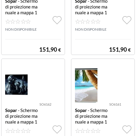
Sopar
- Schermo
Sopar
- Schermo
di proiezione ma
di proiezione ma
nuale a mappa 1
nuale a mappa 1
80x101 cm 16:
80x180 cm 1:1
9 MAP SCREEN
MAP SCREEN 1
180X101
NON DISPONIBILE
80X180
NON DISPONIBILE
151,90
151,90
€
€
SO6162
SO6161
Sopar
- Schermo
Sopar
- Schermo
di proiezione ma
di proiezione ma
nuale a mappa 1
nuale a mappa 1
60x90 cm 16:9
60x120 cm 4:3
MAP SCREEN 1
MAP SCREEN 1