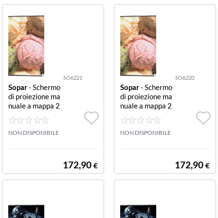
196 cm
(1)
219 cm
(1)
220 cm
(2)
SO6221
SO6220
225 cm
(1)
Sopar
- Schermo
Sopar
- Schermo
di proiezione ma
di proiezione ma
nuale a mappa 2
nuale a mappa 2
236 cm
(1)
20x165 cm 4:3
20x220 cm 1:1
MAP SCREEN 2
MAP SCREEN 2
240 cm
(1)
20X165
NON DISPONIBILE
20X220
NON DISPONIBILE
282 cm
(1)
172,90
172,90
€
€
296 cm
(1)
300 cm
(1)
350 cm
(1)