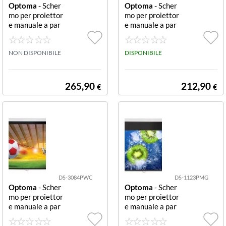
Optoma
- Scher
Optoma
- Scher
mo per proiettor
mo per proiettor
e manuale a par
e manuale a par
ete/soffitto 4:3
ete/soffitto 4:3
234x176 cm M
203x152 cm
L PMG MOLLA
NON DISPONIBILE
DISPONIBILE
HT 234X176
265,90
212,90
€
€
DS-3084PWC
DS-1123PMG
Optoma
- Scher
Optoma
- Scher
mo per proiettor
mo per proiettor
e manuale a par
e manuale a par
ete/soffitto 4:3
ete/soffitto 16:
171x128 cm Bi
10 266x166 cm