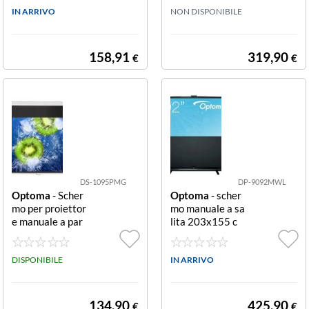
anco Involucro
IN ARRIVO
ML PMG MOLL
NON DISPONIBILE
Quadrato 84
A HT 266X166
158,91
319,90
€
€
DS-1095PMG
DP-9092MWL
Optoma
- Scher
Optoma
- scher
mo per proiettor
mo manuale a sa
e manuale a par
lita 203x155 c
ete/soffitto 16:
m ML PULL-UP
10 203x127 cm
HT 203X155
95 DIAGONAL
DISPONIBILE
IN ARRIVO
16:10 MANUAL
134,90
425,90
€
€