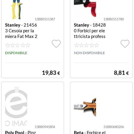
13BB0151387
13BB0151780
Stanley
- 21456
Stanley
- 18428
3 Cesoia per la
0 Forbici per ele
miera Fat Max 2
ttricista profess
50 mm Cesoia la
ionali Forbice el
miera Stanley 2
ettricista Stanle
14563
DISPONIBILE
y 184280
NON DISPONIBILE
19,83
8,81
€
€
13BB0945804
31BB0680206
Poly Pool
- Pinz
Beta
- Forbice el