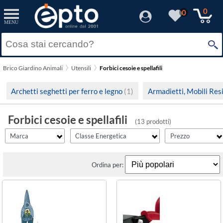
filter_id
filtro_energy
filter_fprezzo
filter_adds
Resetta
Resetta
Resetta
Resetta
Applica
Applica
Applica
Applica
0
0
MENU
×
Solo Promozioni
A
(6)
Prezzo minimo
Beta
Solo Disponibili
D
(1)
Brico Giardino Animali
Utensili
Forbici cesoie e spellafili
Poly Pool
Visualizza solo le Novità
Prezzo massimo
Archetti seghetti per ferro e legno
(1)
Armadietti, Mobili Res
Stanley
Forbici cesoie e spellafili
(13 prodotti)
Marca
Classe Energetica
Prezzo
Ordina per: