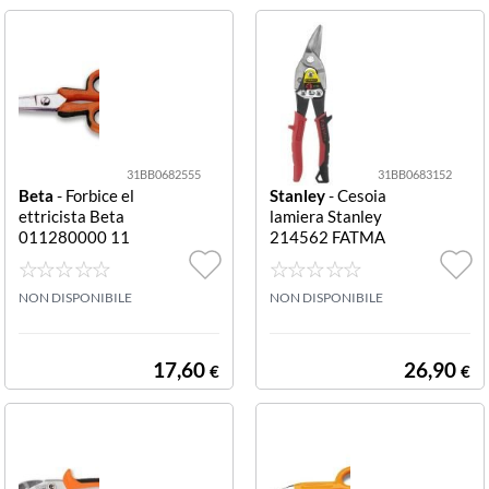
31BB0682555
31BB0683152
Beta
- Forbice el
Stanley
- Cesoia
ettricista Beta
lamiera Stanley
011280000 11
214562 FATMA
28BM dritta 11
X taglio Sx tagli
28BM dritta
o Sx
NON DISPONIBILE
NON DISPONIBILE
17,60
26,90
€
€