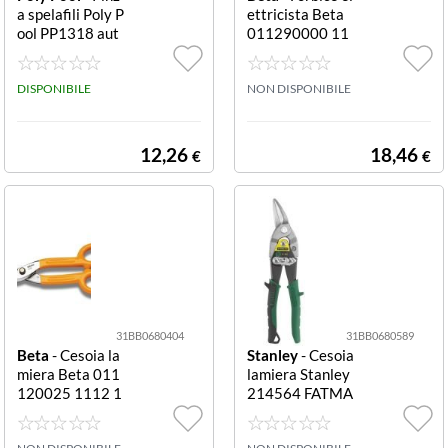
a spelafili Poly P
ettricista Beta
ool PP1318 aut
011290000 11
omatica Nero e
29BM curva 11
Rosso automati
29BM curva
ca
DISPONIBILE
NON DISPONIBILE
12,26
18,46
€
€
31BB0680404
31BB0680589
Beta
- Cesoia la
Stanley
- Cesoia
miera Beta 011
lamiera Stanley
120025 1112 1
214564 FATMA
112
X taglio Dx tagli
o Dx