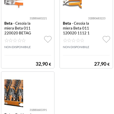
31BB0683221
31BB0683223
Beta
- Cesoia la
Beta
- Cesoia la
miera Beta 011
miera Beta 011
220020 BETAG
120020 1112 1
RIP 1122 1122
112
NON DISPONIBILE
NON DISPONIBILE
32,90
27,90
€
€
31BB0683391