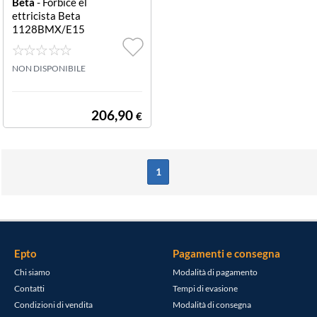
Beta
- Forbice el
ettricista Beta
1128BMX/E15
1128BMX/E15
NON DISPONIBILE
206,90
€
1
Epto
Pagamenti e consegna
Chi siamo
Modalità di pagamento
Contatti
Tempi di evasione
Condizioni di vendita
Modalità di consegna