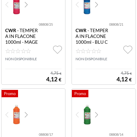
08808/25
08808/21
CWR
- TEMPER
CWR
- TEMPER
A IN FLACONE
A IN FLACONE
1000ml - MAGE
1000ml - BLU C
NTA 08808/25
YAN 08808/21
Tempera flacone
Tempera flacone
1000ml magent
NON DISPONIBILE
1000ml blu cya
NON DISPONIBILE
a
n
4,75
4,75
€
€
4,12
4,12
€
€
08808/17
08808/14