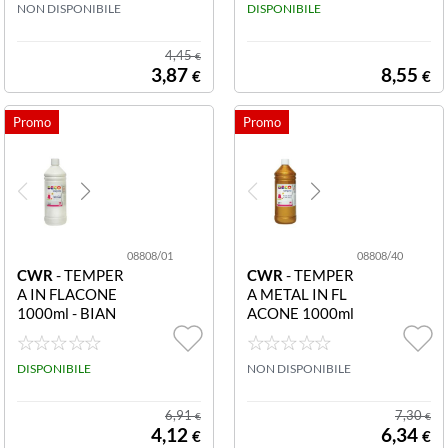
RA PRONTA 20
NON DISPONIBILE
A SOLIDA PLAY
DISPONIBILE
ML COL.ASS.
COLOR COLOR
I ASSORTITI
4,45
€
3,87
8,55
€
€
08808/01
08808/40
CWR
- TEMPER
CWR
- TEMPER
A IN FLACONE
A METAL IN FL
1000ml - BIAN
ACONE 1000ml
CO 08808/01 T
- ORO 08808/4
empera flacone
0 Tempera flaco
1000ml bianco
DISPONIBILE
ne 1000ml oro
NON DISPONIBILE
6,91
7,30
€
€
4,12
6,34
€
€