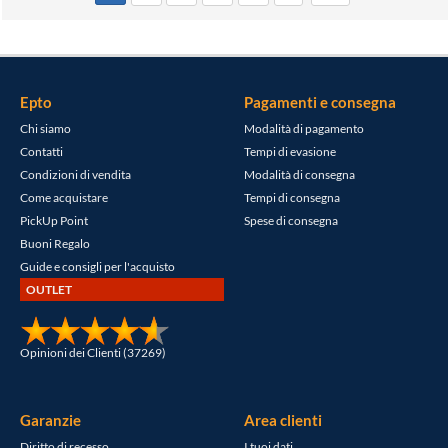
Epto
Pagamenti e consegna
Chi siamo
Modalità di pagamento
Contatti
Tempi di evasione
Condizioni di vendita
Modalità di consegna
Come acquistare
Tempi di consegna
PickUp Point
Spese di consegna
Buoni Regalo
Guide e consigli per l'acquisto
OUTLET
Opinioni dei Clienti (37269)
Garanzie
Area clienti
Diritto di recesso
I tuoi dati