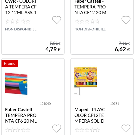
CWR
- COLORI
Faber Castell
-
A TEMPERA CF
TEMPERA PRO
12 12ML ASS. 1
NTA CF12 20 M
3369/12 Colori
L COL.ASS. 121
a tempera in sca
050 CF12 TEM
tola da 12 tubi d
NON DISPONIBILE
PERA PRONTA
NON DISPONIBILE
i 12ml in colori a
20 ML COL.ASS.
ssortiti
5,51
7,61
€
€
4,79
6,62
€
€
121040
10731
Faber Castell
-
Maped
- PLAYC
TEMPERA PRO
OLOR CF12TE
NTA CF6 20 ML
MPERA SOLID
COL.ASS. 1210
A COL AS 1073
40 CF6 TEMPE
1 CF12TEMPER