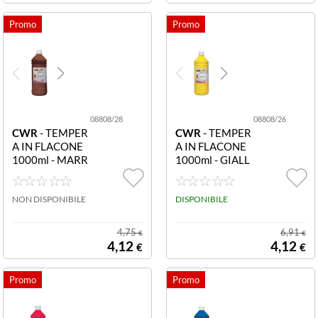
08808/28
08808/26
CWR
- TEMPER
CWR
- TEMPER
A IN FLACONE
A IN FLACONE
1000ml - MARR
1000ml - GIALL
ONE 08808/28
O 08808/26 Te
Tempera flacone
mpera flacone 1
1000ml marron
NON DISPONIBILE
000ml giallo
DISPONIBILE
e
4,75
6,91
€
€
4,12
4,12
€
€