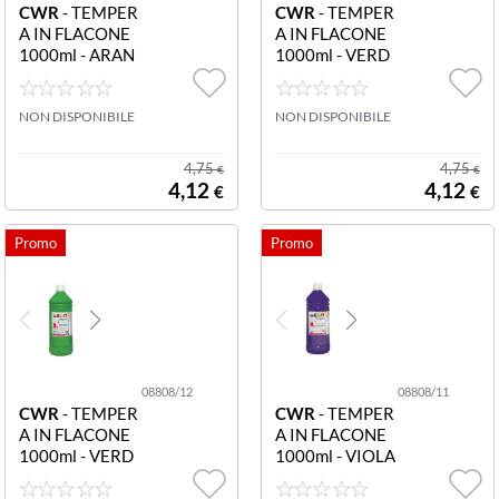
CWR
- TEMPER
CWR
- TEMPER
A IN FLACONE
A IN FLACONE
1000ml - ARAN
1000ml - VERD
CIO 08808/17
E BRILLANTE 0
Tempera flacone
8808/14 Tempe
1000ml arancio
NON DISPONIBILE
ra flacone 1000
NON DISPONIBILE
ml verde brill.
4,75
4,75
€
€
4,12
4,12
€
€
08808/12
08808/11
CWR
- TEMPER
CWR
- TEMPER
A IN FLACONE
A IN FLACONE
1000ml - VERD
1000ml - VIOLA
E MEDIO 0880
08808/11 Temp
8/12 Tempera fl
era flacone 100