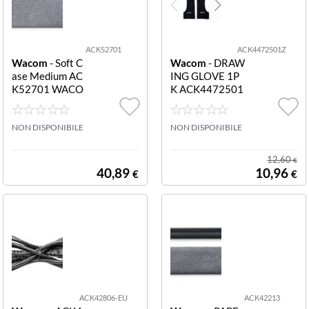
ACK52701
ACK4472501Z
Wacom
- Soft C
Wacom
- DRAW
ase Medium AC
ING GLOVE 1P
K52701 WACO
K ACK4472501
M SOFT CASE
Z WACOM DRA
MEDIUM
WING GLOVE 1
NON DISPONIBILE
PK
NON DISPONIBILE
12,60
€
40,89
10,96
€
€
ACK42806-EU
ACK42213