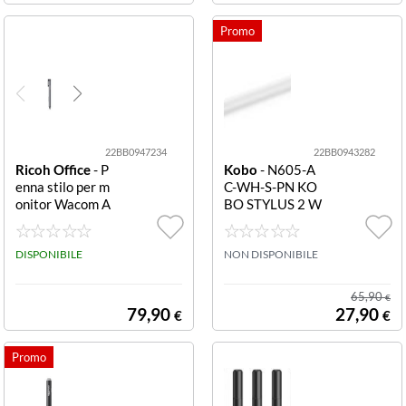
22BB0947234
22BB0943282
Ricoh Office
- P
Kobo
- N605-A
enna stilo per m
C-WH-S-PN KO
onitor Wacom A
BO STYLUS 2 W
ES2.0 PENNA S
HITE
TILO TIPO1 M
ONITOR RICO
DISPONIBILE
NON DISPONIBILE
H 18G SENSOR
E WACOM AES
65,90
€
2.0
79,90
27,90
€
€