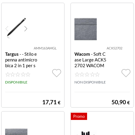
AMM163AMGL
ACK52702
Targus
- - Stilo e
Wacom
- Soft C
penna antimicro
ase Large ACK5
bica 2 in 1 per s
2702 WACOM
martphone touc
SOFT CASE LAR
hscreen Nero P
GE
EN STYLUS Targ
DISPONIBILE
NON DISPONIBILE
us AntiMicrobia
l 2-in-1 Pen Styl
us Black
17,71
50,90
€
€