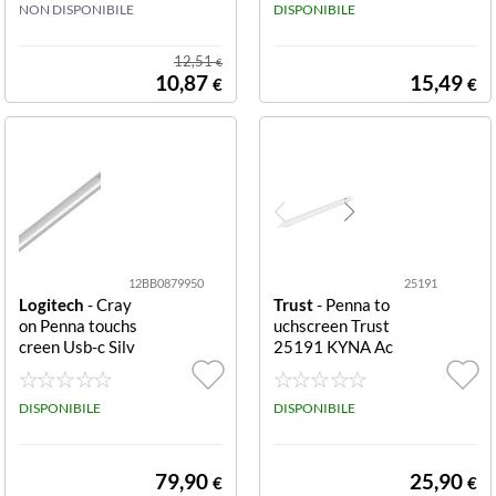
CK
NON DISPONIBILE
pacitiva 2 in 1
DISPONIBILE
12,51
€
10,87
15,49
€
€
12BB0879950
25191
Logitech
- Cray
Trust
- Penna to
on Penna touchs
uchscreen Trust
creen Usb-c Silv
25191 KYNA Ac
er Usb C
tive Stylus USB
C White Active
DISPONIBILE
Stylus USB C
DISPONIBILE
79,90
25,90
€
€