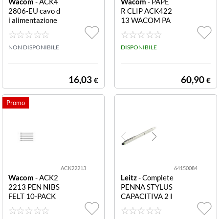
Wacom
- ACK4
Wacom
- PAPE
2806-EU cavo d
R CLIP ACK422
i alimentazione
13 WACOM PA
EU POWER CA
PER CLIP
BLE 1.8M WAC
OM EU POWER
NON DISPONIBILE
DISPONIBILE
CABLE 1.8M
16,03
60,90
€
€
ACK22213
64150084
Wacom
- ACK2
Leitz
- Complete
2213 PEN NIBS
PENNA STYLUS
FELT 10-PACK
CAPACITIVA 2 I
WACOM PEN N
N 1 6415-00-84
IBS FELT 10-PA
Penna Stylus ca