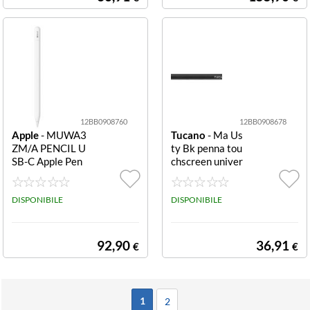
12BB0908760
12BB0908678
Apple
- MUWA3
Tucano
- Ma Us
ZM/A PENCIL U
ty Bk penna tou
SB-C Apple Pen
chscreen univer
cil (USB-C)
sale Universal
DISPONIBILE
DISPONIBILE
92,90
36,91
€
€
1
2