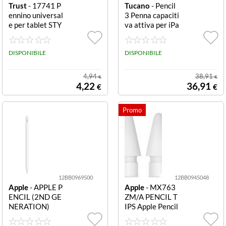
Trust
- 17741 P
Tucano
- Pencil
ennino universal
3 Penna capaciti
e per tablet STY
va attiva per iPa
LUS PEN - BLAC
d White 3
K
DISPONIBILE
DISPONIBILE
4,94
38,91
€
€
4,22
36,91
€
€
12BB0969500
12BB0945048
Apple
- APPLE P
Apple
- MX763
ENCIL (2ND GE
ZM/A PENCIL T
NERATION)
IPS Apple Pencil
Tips - 4 pack