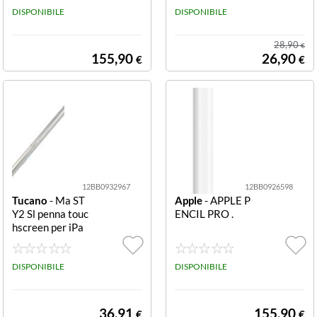
DISPONIBILE
DISPONIBILE
28,90
€
155,90
26,90
€
€
12BB0932967
12BB0926598
Tucano
- Ma ST
Apple
- APPLE P
Y2 Sl penna touc
ENCIL PRO .
hscreen per iPa
d 2
DISPONIBILE
DISPONIBILE
36,91
155,90
€
€