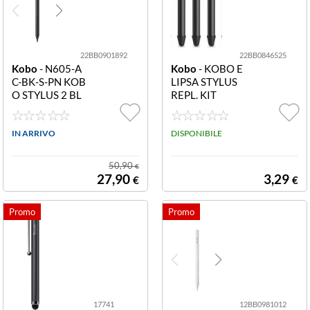
22BB0901892
22BB0846525
Kobo
- N605-A
Kobo
- KOBO E
C-BK-S-PN KOB
LIPSA STYLUS
O STYLUS 2 BL
REPL. KIT
ACK
IN ARRIVO
DISPONIBILE
50,90
€
27,90
3,29
€
€
17741
12BB0981012