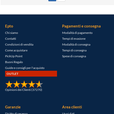
Epto
Pagamenti e consegna
Chi siamo
Modalità di pagamento
Contatti
Tempi di evasione
Condizioni di vendita
Modalità di consegna
Come acquistare
Tempi di consegna
PickUp Point
Spese di consegna
Buoni Regalo
Guide e consigli per l'acquisto
OUTLET
Opinioni dei Clienti (37270)
Garanzie
Area clienti
Diritto di recesso
I tuoi dati