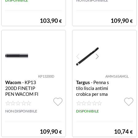
DISPONIBILE
NON DISPONIBILE
103,90
109,90
€
€
KP13200D
AMM165AMGL
Wacom
- KP13
Targus
- Penna s
200D FINETIP
tilo liscia antimi
PEN WACOM FI
crobica per sma
NETIP PEN
rtphone e touch
screen STYLUS
NON DISPONIBILE
EMBEDDED CL
DISPONIBILE
Antimicrobial St
ylus Embedded
Clip - Black
109,90
10,74
€
€