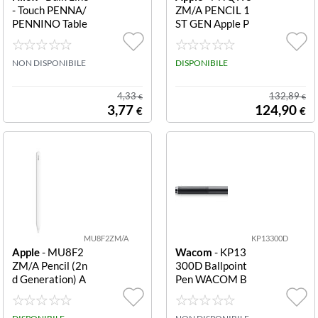
- Touch PENNA/
ZM/A PENCIL 1
PENNINO Table
ST GEN Apple P
t 1 PZ BIANCO
encil (1st Gener
ST3960 PENN
ation)
A/PENNINO TA
NON DISPONIBILE
DISPONIBILE
BLET 1 PZ BIAN
CO
4,33
132,89
€
€
3,77
124,90
€
€
MU8F2ZM/A
KP13300D
Apple
- MU8F2
Wacom
- KP13
ZM/A Pencil (2n
300D Ballpoint
d Generation) A
Pen WACOM B
pple Pencil (2nd
ALLPOINT PEN
Generation)