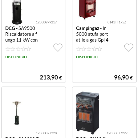
12BB0979217
0141TF175Z
DCG
- SA9500
Campingaz
- Ir
Riscaldatore a f
5000 stufa port
ungo 11 kW con
atile a gas Gpl 4
ruote
100 W bordeau
x IR5000 Stufa
DISPONIBILE
Portatile a Gas
DISPONIBILE
GPL con Vano b
ombola 4100 W
Bordeaux
213,90
96,90
€
€
12BB0877228
12BB0877227