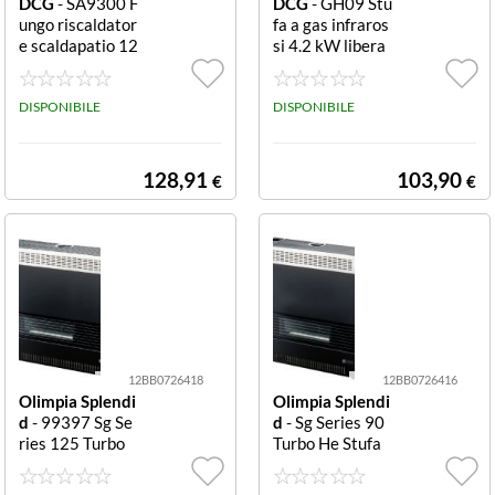
DCG
- SA9300 F
DCG
- GH09 Stu
ungo riscaldator
fa a gas infraros
e scaldapatio 12
si 4.2 kW libera
kW Black e Silv
installazione Inf
er Scaldapatio
rarossi
DISPONIBILE
DISPONIBILE
128,91
103,90
€
€
12BB0726418
12BB0726416
Olimpia Splendi
Olimpia Splendi
d
- 99397 Sg Se
d
- Sg Series 90
ries 125 Turbo
Turbo He Stufa
He stufa a gas 8,
a gas 7,3 kW 90
9 kW Stufa a ga
Turbo He