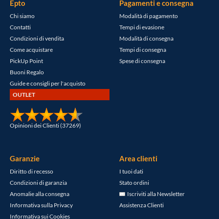
Epto
Pagamenti e consegna
Chi siamo
Modalità di pagamento
Contatti
Tempi di evasione
Condizioni di vendita
Modalità di consegna
Come acquistare
Tempi di consegna
PickUp Point
Spese di consegna
Buoni Regalo
Guide e consigli per l'acquisto
OUTLET
Opinioni dei Clienti (37269)
Garanzie
Area clienti
Diritto di recesso
I tuoi dati
Condizioni di garanzia
Stato ordini
Anomalie alla consegna
Iscriviti alla Newsletter
Informativa sulla Privacy
Assistenza Clienti
Informativa sui Cookies