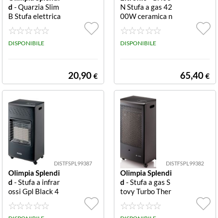
d
- Quarzia Slim
N Stufa a gas 42
B Stufa elettrica
00W ceramica n
al quarzo 800W
era DCG STUFA
STUFA INFRAR
GAS GH03N NE
OSSI AL QUAR
DISPONIBILE
RO PIEGHEVO
DISPONIBILE
ZO 800W 30M
LE 42,KWPIEG
C NERO
HEVOLE,ACCE
NSIONE,3 TEM
20,90
65,40
€
€
PERATURE
DISTFSPL99387
DISTFSPL99382
Olimpia Splendi
Olimpia Splendi
d
- Stufa a infrar
d
- Stufa a gas S
ossi Gpl Black 4
tovy Turbo Ther
200W STUFA G
mo catalitica ne
PL 4200W CAT
ro Stufa a Gas -