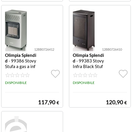
ERMOSTATOV
OL.RISC.
12BB0726412
12BB0726410
Olimpia Splendi
Olimpia Splendi
d
- 99386 Stovy
d
- 99383 Stovy
Stufa a gas a inf
Infra Black Stuf
rarossi 4200 W
a a gas 3100W I
Infra
nfra
DISPONIBILE
DISPONIBILE
117,90
120,90
€
€