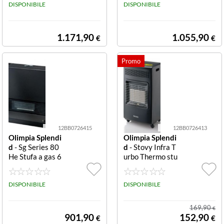
s Metano-GPL, i
DISPONIBILE
DISPONIBILE
n acciaio porcell
anato, ventilato
re, valvola di sic
1.171,90
1.055,90
€
€
urezza, termost
ato ambiente, d
oppio termostat
o di sicurezza, a
ccensione piezo
elettrica, dimen
sioni (HxLxP) 7
2x90x26 cm.
12BB0726415
12BB0726413
Olimpia Splendi
Olimpia Splendi
d
- Sg Series 80
d
- Stovy Infra T
He Stufa a gas 6
urbo Thermo stu
300 W SPLEND
fa a gas 4200W
ID STUFA GAS S
Gpl nera Infra T
G80 HE 99400
DISPONIBILE
urbo Thermo
DISPONIBILE
MADE IN ITALY
8000WPOTEN
169,90
€
ZA TERMICA 6
901,90
152,90
€
€
3KWMETANOT