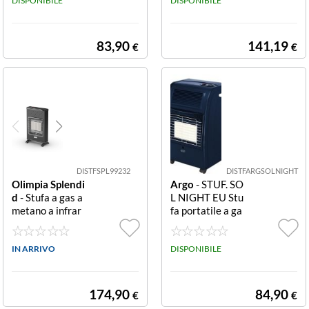
ALITICAINFRA
DISPONIBILE
Superficie Catal
DISPONIBILE
ROSSO
itica - Con Dispo
sitivo termico di
sicurezza - Sicur
83,90
141,19
€
€
ezza Controllo A
tmosferico - Reg
olatore di poten
za - 3 potenze -
Programmabile
- Alimentazione
GPL - Ventilator
e
DISTFSPL99232
DISTFARGSOLNIGHT
Olimpia Splendi
Argo
- STUF. SO
d
- Stufa a gas a
L NIGHT EU Stu
metano a infrar
fa portatile a ga
ossi S1 Turbo 3 l
s infrarossi Argo
ivelli Stufa a gas
Sol Night Eu
- Superficie Infr
IN ARRIVO
DISPONIBILE
arossi - Con Sicu
rezza Controllo
Atm osferico - R
174,90
84,90
€
€
egolatore di pot