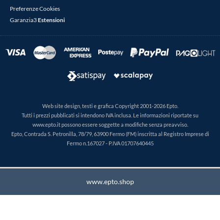
Preferenze Cookies
Garanzia3
Estensioni
Web site design, testi e grafica Copyright 2001-2026 Epto.
Tutti i prezzi pubblicati si intendono IVA inclusa. Le informazioni riportate su
www.epto.it possono essere soggette a modifiche senza preavviso.
Epto, Contrada S. Petronilla, 78/79, 63900 Fermo (FM) inscritta al Registro Imprese di
Fermo n.167027 - P.IVA 01707640445
www.epto.shop