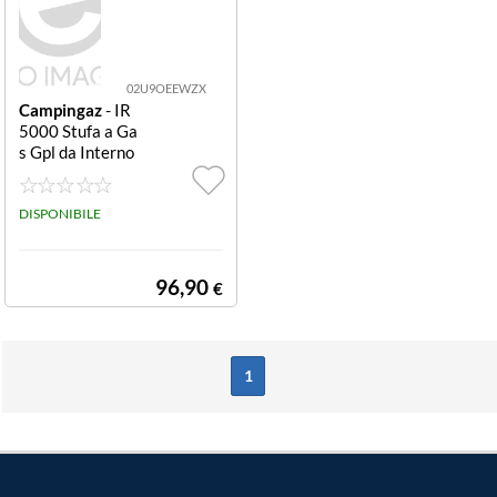
02U9OEEWZX
Campingaz
- IR
5000 Stufa a Ga
s Gpl da Interno
4200 W Grigio
Antracite
DISPONIBILE
96,90
€
1