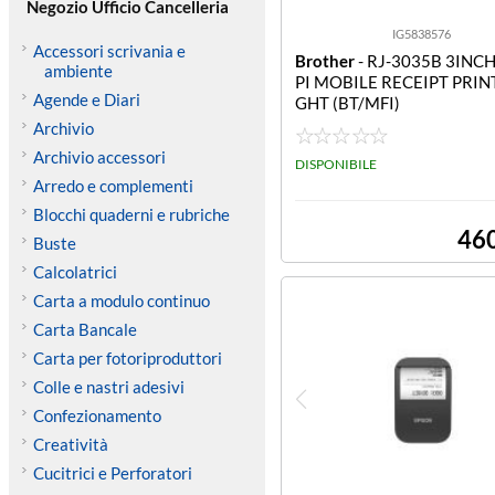
Negozio Ufficio Cancelleria
IG5838576
Accessori scrivania e
Brother
- RJ-3035B 3INC
ambiente
PI MOBILE RECEIPT PRINT
Agende e Diari
GHT (BT/MFI)
Archivio
Archivio accessori
DISPONIBILE
Arredo e complementi
Blocchi quaderni e rubriche
46
Buste
Calcolatrici
Carta a modulo continuo
Carta Bancale
Carta per fotoriproduttori
Colle e nastri adesivi
Confezionamento
Creatività
Cucitrici e Perforatori