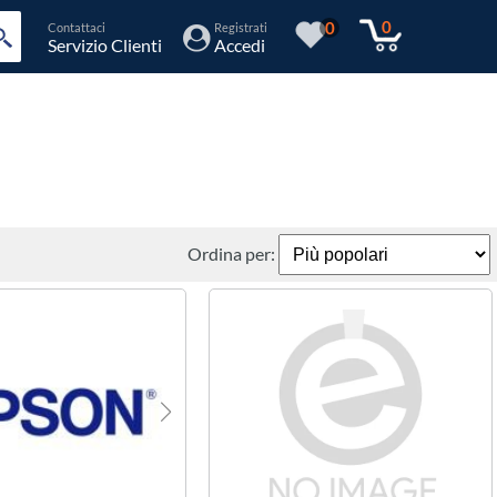
0
0
Contattaci
Registrati
Servizio Clienti
Accedi
Ordina per: