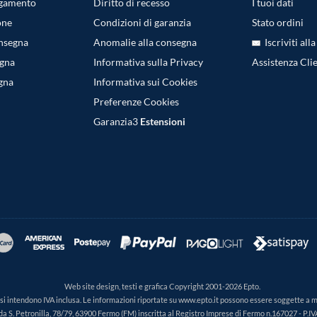
agamento
Diritto di recesso
I tuoi dati
one
Condizioni di garanzia
Stato ordini
onsegna
Anomalie alla consegna
Iscriviti all
egna
Informativa sulla Privacy
Assistenza Clie
gna
Informativa sui Cookies
Preferenze Cookies
Garanzia3
Estensioni
Web site design, testi e grafica Copyright 2001-2026 Epto.
ti si intendono IVA inclusa. Le informazioni riportate su www.epto.it possono essere soggette a 
da S. Petronilla, 78/79, 63900 Fermo (FM) inscritta al Registro Imprese di Fermo n.167027 - P.