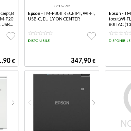
IGCF62599
ceipt,B
Epson
- TM-P80II RECEIPT, WI-FI,
Epson
- TM
 TM-P20
USB-C, EU 1Y ON CENTER
tocut,Wi-F
h, USB-
80II AC (13
Wi-Fi, USB
DISPONIBILE
DISPONIBILE
1,90
347,90
€
€