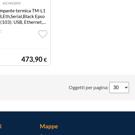
IGCM15093
ampante termica TM-L1
,Eth,Serial,Black Epso
(103): USB, Ethernet, S
free, PS, EU, Black
473,90
€
Oggetti per pagina:
i
Mappe