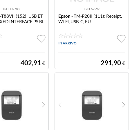
IGCD09788
IGCF62597
-T88VII (152): USB ET
Epson
- TM-P20II (111): Receipt,
XED INTERFACE PS BL
Wi-Fi, USB-C, EU
IN ARRIVO
402,91
291,90
€
€