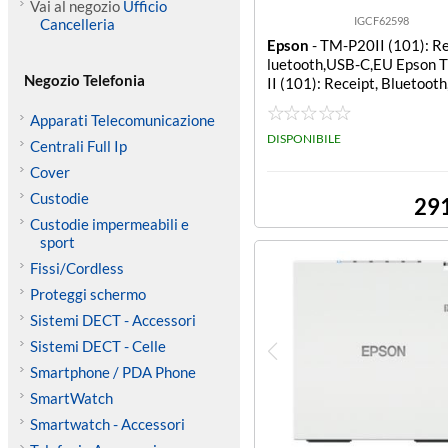
Vai al negozio
Ufficio
IGCF62598
Cancelleria
Epson
- TM-P20II (101): Re
luetooth,USB-C,EU Epson
Negozio Telefonia
II (101): Receipt, Bluetoot
C, EU
Apparati Telecomunicazione
DISPONIBILE
Centrali Full Ip
Cover
Custodie
29
Custodie impermeabili e
sport
Fissi/Cordless
Proteggi schermo
Sistemi DECT - Accessori
Sistemi DECT - Celle
Smartphone / PDA Phone
SmartWatch
Smartwatch - Accessori