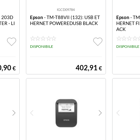
IGCD09784
H 203D
Epson
- TM-T88VII (132): USB ET
Epson
- TM
ER - LI
HERNET POWEREDUSB BLACK
HERNET FI
ACK
DISPONIBILE
DISPONIBILE
0,90
402,91
€
€