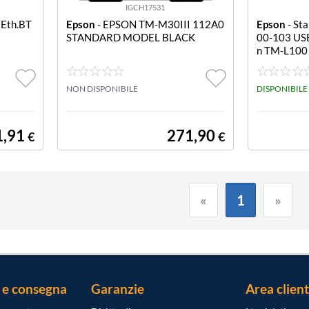
IGCH17531
 Eth.BT
Epson
- EPSON TM-M30III 112A0
Epson
- St
STANDARD MODEL BLACK
00-103 USB
n TM-L100 
erial, Liner
NON DISPONIBILE
DISPONIBILE
1,91
271,90
€
€
«
1
»
 e consegna
Garanzie
Area client