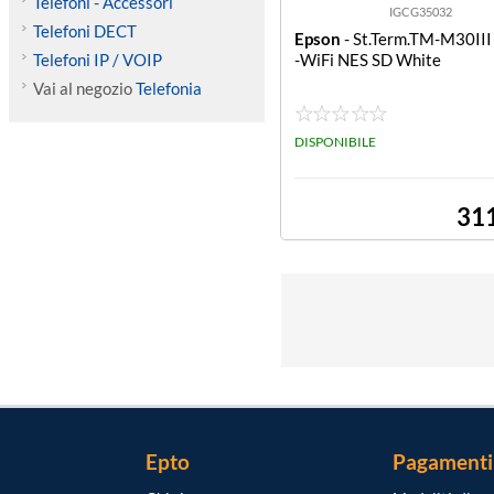
Telefoni - Accessori
IGCG35032
Telefoni DECT
Epson
- St.Term.TM-M30III
Telefoni IP / VOIP
-WiFi NES SD White
Vai al negozio
Telefonia
DISPONIBILE
31
Epto
Pagamenti