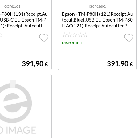
IGCF62601
IGCF62602
-P80II (131)Receipt,Au
Epson
- TM-P80II (121)Receipt,Au
i,USB-C,EU Epson TM-P
tocut,Bluet,USB EU Epson TM-P80
1): Receipt, Autocutter,
II AC(121):Receipt,Autocutter,Blu
-C, EU
et,USB-C,EU
DISPONIBILE
391,90
391,90
€
€