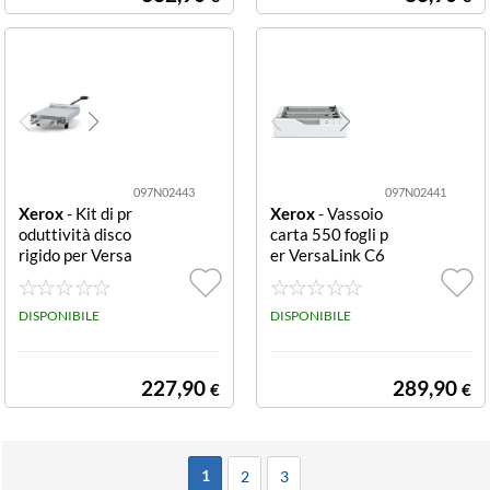
097N02443
097N02441
Xerox
- Kit di pr
Xerox
- Vassoio
oduttività disco
carta 550 fogli p
rigido per Versa
er VersaLink C6
Link Productivit
25 550 Sheet Tr
y Kit C620/C62
ay C620/C625
5/B415/B620
DISPONIBILE
DISPONIBILE
227,90
289,90
€
€
1
2
3