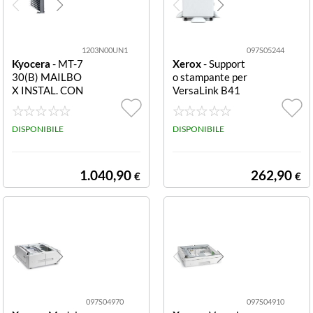
1203N00UN1
097S05244
Kyocera
- MT-7
Xerox
- Support
30(B) MAILBO
o stampante per
X INSTAL. CON
VersaLink B41
FINISHER DF-7
5, B625, C415,
91,711
C625 Printer St
DISPONIBILE
and B410/B41
DISPONIBILE
5/C410/C415/
B620/C620/C6
25
1.040,90
262,90
€
€
097S04970
097S04910