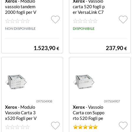
Xerox
- Modulo
Xerox
- Vassoio
vassoio tandem
carta 520 fogli p
2000 fogli per V
er VersaLink C7
ersaLink C800
000 520 SHEET
0, C9000 2000
TRAY PER VERS
SHEET TANDE
NON DISPONIBILE
ALINK B70XX
DISPONIBILE
M TRAY MODU
LE
1.523,90
237,90
€
€
097S04908
097S04907
Xerox
- Modulo
Xerox
- Vassoio
Vassoio Carta 3
Carta con Suppo
x520 Fogli per V
rto 520 Fogli pe
ersaLink C7000
r VersaLink C70
3 X 520 SHEET
00 CASSETTO A