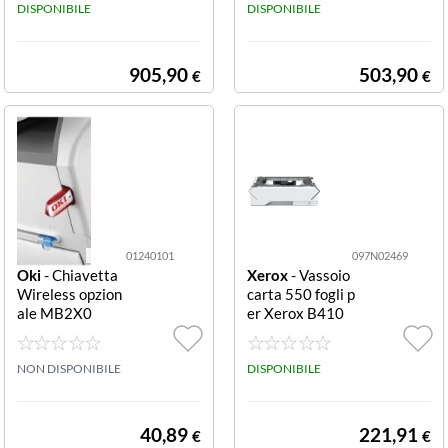
TRAY MODULE
DISPONIBILE
GGIUNTIVO 52
DISPONIBILE
VERSALINK B7
0 FF PER B7130
0XX
D/C7120
905,90
503,90
€
€
01240101
097N02469
Oki
- Chiavetta
Xerox
- Vassoio
Wireless opzion
carta 550 fogli p
ale MB2X0
er Xerox B410
VersaLink B415
550 Sheet Tray
NON DISPONIBILE
B415
DISPONIBILE
40,89
221,91
€
€