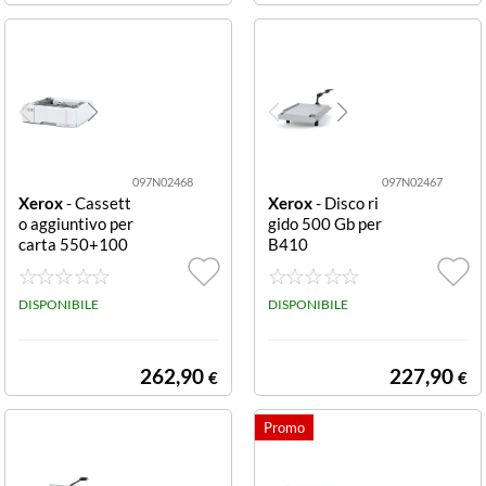
097N02468
097N02467
Xerox
- Cassett
Xerox
- Disco ri
o aggiuntivo per
gido 500 Gb per
carta 550+100
B410
fogli 550 sheet
+ 100 sheet Du
al Tray C410/C
DISPONIBILE
DISPONIBILE
415
262,90
227,90
€
€