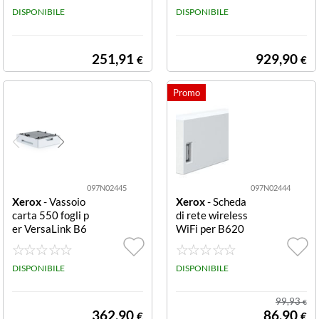
DISPONIBILE
gh Capacity Fee
DISPONIBILE
der
251,91
929,90
€
€
097N02445
097N02444
Xerox
- Vassoio
Xerox
- Scheda
carta 550 fogli p
di rete wireless
er VersaLink B6
WiFi per B620
25 550 Sheet Tr
Wireless Netwo
ay
rk Adapter B62
DISPONIBILE
0
DISPONIBILE
99,93
€
362,90
86,90
€
€