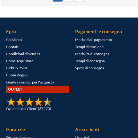
Epto
Pagamenti e consegna
Chi siamo
Modalità di pagamento
Contatti
Tempi di evasione
Condizioni di vendita
Modalità di consegna
Come acquistare
Tempi di consegna
PickUp Point
Spese di consegna
Buoni Regalo
Guide e consigli per l'acquisto
OUTLET
Opinioni dei Clienti (37270)
Garanzie
Area clienti
Diritto di recesso
I tuoi dati