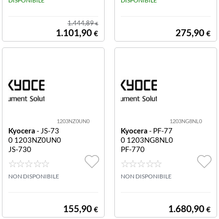
mentatore origi
DISPONIBILE
DISPONIBILE
nali F/R in unico
passaggio 320 f
1.444,89
€
ogli per Kyocera
1.101,90
275,90
€
€
TASKalfa 2554/
3554ci/4054ci/
5054ci/MZ320
0i/MZ4000i
1203NZ0UN0
1203NG8NL0
Kyocera
- JS-73
Kyocera
- PF-77
0 1203NZ0UN0
0 1203NG8NL0
JS-730
PF-770
NON DISPONIBILE
NON DISPONIBILE
155,90
1.680,90
€
€