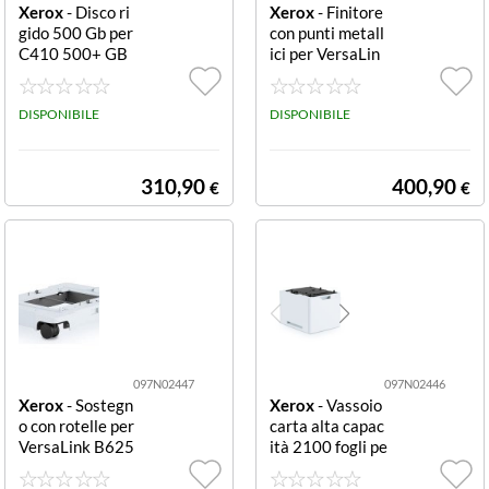
Xerox
- Disco ri
Xerox
- Finitore
gido 500 Gb per
con punti metall
C410 500+ GB
ici per VersaLin
Hard Disk C410
k C625 Conveni
ence Stapler C6
DISPONIBILE
20/C625
DISPONIBILE
310,90
400,90
€
€
097N02447
097N02446
Xerox
- Sostegn
Xerox
- Vassoio
o con rotelle per
carta alta capac
VersaLink B625
ità 2100 fogli pe
Caster Base B6
r VersaLink B62
20
5 2100 Sheet Hi