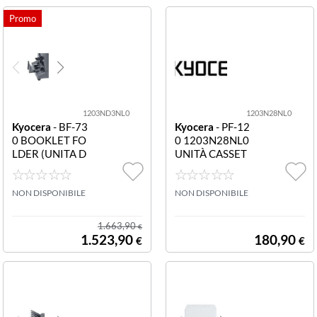
1203ND3NL0
1203N28NL0
Kyocera
- BF-73
Kyocera
- PF-12
0 BOOKLET FO
0 1203N28NL0
LDER (UNITA D
UNITÀ CASSET
I PIEG. E PINZ.
TO CARTA ADD
A
IZIONALE DA 2
NON DISPONIBILE
50 FOGLI CON
NON DISPONIBILE
FORMATI REG
OLABILI PER M
1.663,90
€
OD. ECOSYS M
1.523,90
180,90
€
€
2030DN PN M2
030DN M2530
DN M-2035DN
M2535DN