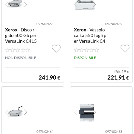
097N02466
097N02465
Xerox
- Disco ri
Xerox
- Vassoio
gido 500 Gb per
carta 550 fogli p
VersaLink C415
er VersaLink C4
500+ GB Hard
15 550 Sheet Tr
Disk C415
ay C415
NON DISPONIBILE
DISPONIBILE
255,19
€
241,90
221,91
€
€
097N02464
097N02463