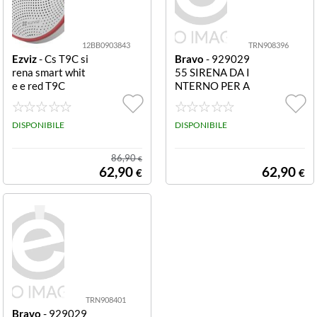
12BB0903843
TRN908396
Ezviz
- Cs T9C si
Bravo
- 929029
rena smart whit
55 SIRENA DA I
e e red T9C
NTERNO PER A
LLARME ANGE
L 4G WI-FI
DISPONIBILE
DISPONIBILE
86,90
€
62,90
62,90
€
€
TRN908401
Bravo
- 929029