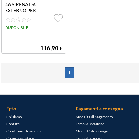
46 SIRENA DA
ESTERNO PER
ALLARME ANG
EL 4G WIFI
DISPONIBILE
116,90
€
1
Epto
Pagamenti e consegna
Chi siamo
Modalità di pagamento
Contatti
Tempi di evasione
Condizioni di vendita
Modalità di consegna
Come acquistare
Tempi di consegna