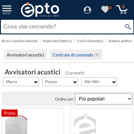
filter_id
filter_fprezzo
filter_adds
Resetta
Resetta
Resetta
Applica
Applica
Applica
0
0
MENU
×
Solo Promozioni
Prezzo minimo
Bravo
Solo Disponibili
Brico Giardino Animali
Materiale Elettrico
Civili e Domotica
Sistema antifurt
Ezviz
Visualizza solo le Novità
Prezzo massimo
Avvisatori acustici
Centrale di comando
(9)
Avvisatori acustici
(3 prodotti)
Marca
Prezzo
Altri filtri
Ordina per: