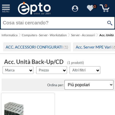
filter_id
filter_fprezzo
filter_adds
Resetta
Resetta
Resetta
Applica
Applica
Applica
0
0
MENU
×
Solo Promozioni
Prezzo minimo
Lenovo
Solo Disponibili
Informatica
Computers - Server - Workstation
Server - Accessori
Acc. Unità
Visualizza solo le Novità
Prezzo massimo
ACC. ACCESSORI CONFIGURATI
(1)
Acc. Server MPE Vari
(
Acc. Unità Back-Up/CD
(1 prodotti)
Marca
Prezzo
Altri filtri
Ordina per: