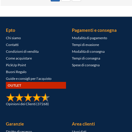
Epto
Pagamenti e consegna
Chi siamo
Modalità di pagamento
Contatti
Tempi di evasione
Condizioni di vendita
Modalità di consegna
Come acquistare
Tempi di consegna
PickUp Point
Spese di consegna
Buoni Regalo
Guide e consigli per l'acquisto
OUTLET
Opinioni dei Clienti (37268)
Garanzie
Area clienti
Diritto di recesso
I tuoi dati