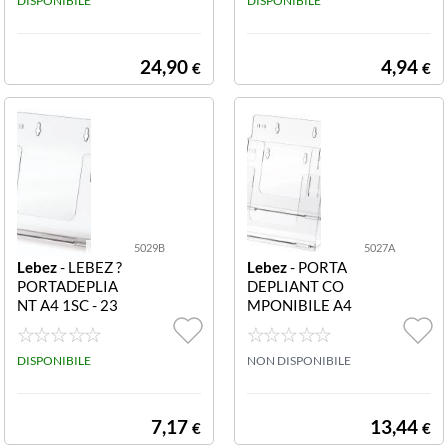
menti impermea
DISPONIBILE
DISPONIBILE
bili f.to A5 adesi
ve
24,90
4,94
€
€
5029B
5027A
Lebez
- LEBEZ ?
Lebez
- PORTA
PORTADEPLIA
DEPLIANT CO
NT A4 1SC - 23
MPONIBILE A4
X22X3 5 CM 50
COMPONIBILI
29 Portadeplian
5027 PORTADE
t componibile 1
DISPONIBILE
PLIANT COMP
NON DISPONIBILE
scomparto A4 -
ONIBILI 2 TASC
23x22x3 5 cm
HE A4 DA BAN
CO E PARETE
7,17
13,44
€
€