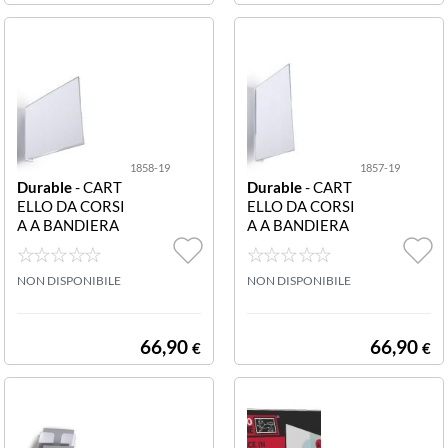
to flessibile
1858-19
1857-19
Durable
- CART
Durable
- CART
ELLO DA CORSI
ELLO DA CORSI
A A BANDIERA
A A BANDIERA
A5 ORIZZONTA
A5 VERTICALE
LE ADESIVO CF
ADESIVO CF10
10 1858-19 Car
NON DISPONIBILE
1857-19 Cartell
NON DISPONIBILE
tello da corsia a
o da corsia a ban
bandiera A5 oriz
diera A5 vertica
zontale adesivo
le adesivo
66,90
66,90
€
€