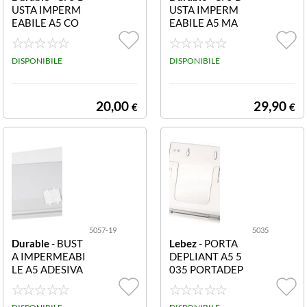
USTA IMPERM
USTA IMPERM
EABILE A5 CO
EABILE A5 MA
N FASCETTE 50
GNETICA 5058
59-19 Buste por
-19 Buste porta
ta documenti im
DISPONIBILE
documenti impe
DISPONIBILE
permeabili f.to A
rmeabili f.to A5
5 con fascette
magnetiche
20,00
29,90
€
€
5057-19
5035
Durable
- BUST
Lebez
- PORTA
A IMPERMEABI
DEPLIANT A5 5
LE A5 ADESIVA
035 PORTADEP
CF5 5057-19 B
LIANT A5
uste porta docu