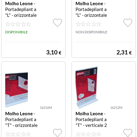
Molho Leone
-
Molho Leone
-
Portadepliant a
Portadepliant a
"L" - orizzontale
"L" - orizzontale
21x15 cm (A5)
15x10 cm (A6)
CORNICE PLEX
CORNICE PLEX
IGLASS DA TAV
DISPONIBILE
IGLASS DA TAV
NON DISPONIBILE
OLO 162 CORN
OLO 162 CORN
ICE A L IN PLEX
ICE A L IN PLEX
IGLASS DA TAV
IGLASS DA TAV
3,10
2,31
€
€
OLO CM 21 X 1
OLO CM 15 X 1
5 (ORIZZONTA
0 CM (ORIZZO
LE)
NTALE)
16216M
16212M
Molho Leone
-
Molho Leone
-
Portadepliant a
Portadepliant a
"T" - orizzontale
"T" - verticale 2
21x15 (A5) CO
1x30 (A4) COR
RNICE PLEXIG.
NICE PLEXIG. D