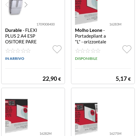
1709008400
16283M
Durable
- FLEXI
Molho Leone
-
PLUS 2 A4 ESP
Portadepliant a
OSITORE PARE
"L" - orizzontale
TE 170900840
30x21 cm (A4)
0 FLEXIPLUS 2
CORNICE PLEX
A4. Espositore p
IN ARRIVO
IGLASS DA TAV
DISPONIBILE
arete
OLO 162 CORN
ICE A L IN PLEX
IGLASS DA TAV
22,90
5,17
€
€
OLO CM 30 X 2
1 (ORIZZONTA
LE)
16282M
16275M