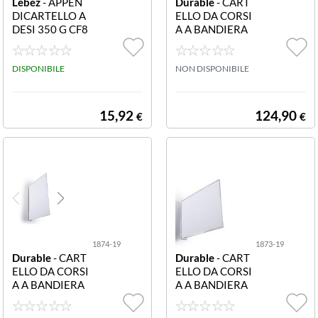
Lebez
- APPEN
Durable
- CART
DICARTELLO A
ELLO DA CORSI
DESI 350 G CF8
A A BANDIERA
0 2261 CF80 A
A4 ORIZZONTA
PPENDICARTE
LE MAGNETIC
LLO ADESI 350
DISPONIBILE
O CF10 1875-1
NON DISPONIBILE
G
9 Cartello da co
rsia a bandiera
A4 orizzontale
15,92
124,90
€
€
magnetico
1874-19
1873-19
Durable
- CART
Durable
- CART
ELLO DA CORSI
ELLO DA CORSI
A A BANDIERA
A A BANDIERA
A4 VERTICALE
A5 ORIZZONTA
MAGNETICO C
LE MAGNETIC