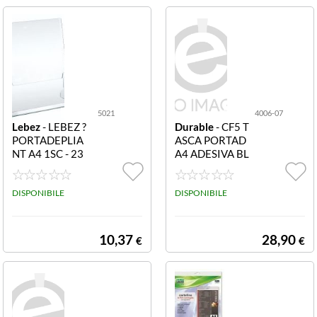
5021
4006-07
Lebez
- LEBEZ ?
Durable
- CF5 T
PORTADEPLIA
ASCA PORTAD
NT A4 1SC - 23
A4 ADESIVA BL
X25 5X3CM 50
U 4006-07
21 Portadeplian
t 1 scomparto A
DISPONIBILE
DISPONIBILE
4 - 23X25 5X3C
M
10,37
28,90
€
€