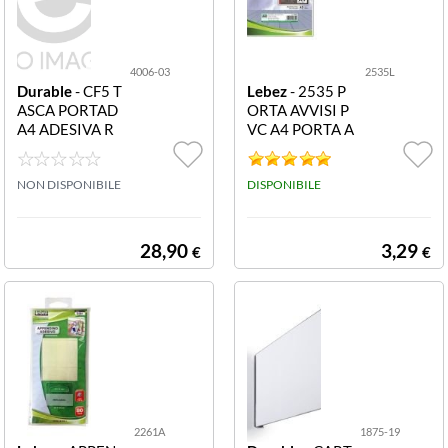
4006-03
2535L
Durable
- CF5 T
Lebez
- 2535 P
ASCA PORTAD
ORTA AVVISI P
A4 ADESIVA R
VC A4 PORTA A
OSSA 4006-03
VVISI PVC A4
NON DISPONIBILE
DISPONIBILE
28,90
3,29
€
€
2261A
1875-19