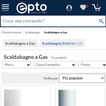
filter_id
filtro_energy
filter_fprezzo
filter_adds
Resetta
Resetta
Resetta
Resetta
Applica
Applica
Applica
Applica
0
0
MENU
×
Solo Promozioni
A
(2)
Prezzo minimo
Ariston Thermo
Solo Disponibili
Climatizzazione
Scaldabagni
Scaldabagno a Gas
Vaillant
Visualizza solo le Novità
Prezzo massimo
Scaldabagno a Gas
Scaldabagno Elettrici
(18)
Scaldabagno a Gas
(9 prodotti)
Marca
Classe Energetica
Prezzo
Ordina per: