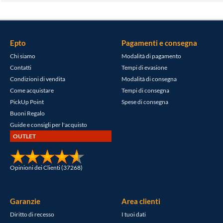
Epto
Pagamenti e consegna
Chi siamo
Modalità di pagamento
Contatti
Tempi di evasione
Condizioni di vendita
Modalità di consegna
Come acquistare
Tempi di consegna
PickUp Point
Spese di consegna
Buoni Regalo
Guide e consigli per l'acquisto
OUTLET
Opinioni dei Clienti (37268)
Garanzie
Area clienti
Diritto di recesso
I tuoi dati