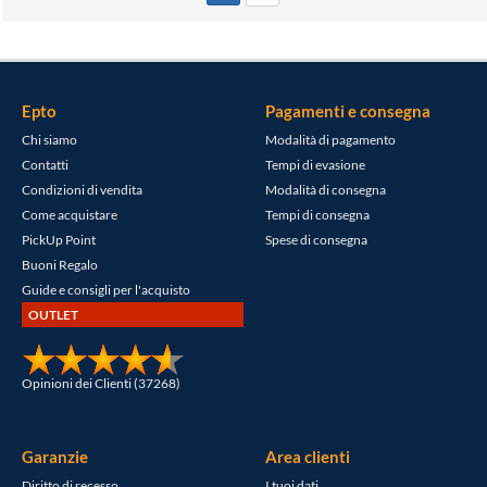
Epto
Pagamenti e consegna
Chi siamo
Modalità di pagamento
Contatti
Tempi di evasione
Condizioni di vendita
Modalità di consegna
Come acquistare
Tempi di consegna
PickUp Point
Spese di consegna
Buoni Regalo
Guide e consigli per l'acquisto
OUTLET
Opinioni dei Clienti (37268)
Garanzie
Area clienti
Diritto di recesso
I tuoi dati