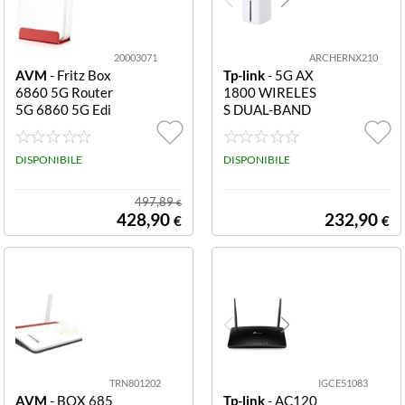
Tp-link
Zyxel
20003071
ARCHERNX210
AVM
- Fritz Box
Tp-link
- 5G AX
6860 5G Router
1800 WIRELES
5G 6860 5G Edi
S DUAL-BAND
tion Internation
GIGABIT ROUT
al
ER
DISPONIBILE
DISPONIBILE
497,89
€
428,90
232,90
€
€
TRN801202
IGCE51083
AVM
- BOX 685
Tp-link
- AC120