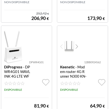
NON DISPONIBILE
NON DISPONIBILE
252,42
€
206,90
173,90
€
€
DPWR4G01
12BB0924562
DiProgress
- DP
Keenetic
- Mod
WR4G01 WAVL
em router 4G R
INK 4G LTE WF
unner N300 KN-
N300 PERFETT
2212 N300 4G
O PER LE APPLI
CAZIONI PROF
DISPONIBILE
DISPONIBILE
ESSIONALI E DI
CONTROLLO R
EMOTO Connet
81,90
64,90
€
€
tività 4G e Batt