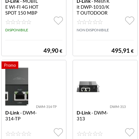
D-Link
- MOBIL
D-Link
- Mesh K
E WI-FI 4G HOT
it DWP-1010/K
SPOT 150 MBP
T OUTODOOR
S
BUNDLE KIT D
WP-1010/ODU
DISPONIBILE
M15/IDU
NON DISPONIBILE
49,90
495,91
€
€
DWM-314-TP
DWM-313
D-Link
- DWM-
D-Link
- DWM-
314-TP
313