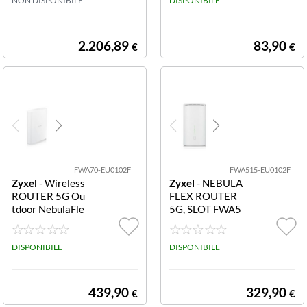
NON DISPONIBILE
DISPONIBILE
2.206,89
83,90
€
€
FWA70-EU0102F
FWA515-EU0102F
Zyxel
- Wireless
Zyxel
- NEBULA
ROUTER 5G Ou
FLEX ROUTER
tdoor NebulaFle
5G, SLOT FWA5
x FWA70-EU01
15-EU0102F Ro
02F DL fino a 7
uter 5G SIM CA
Gbps SIM Card
DISPONIBILE
RD1 porta WA
DISPONIBILE
Slo
N/LAN 2.5GbE
1 porta LAN 2.5
GbE Wifi 7 BE7
439,90
329,90
€
€
200 Antenne int