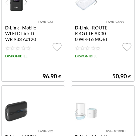
DWR-933
DWR-932W
D-Link
- Mobile
D-Link
- ROUTE
WI FI D Link D
R 4G LTE AX30
WR 933 Ac120
0 WI-FI 6 MOBI
0 Cat 6 Hotspot
LE HOTSPOT D
Black Ac1200 C
WR-932W
at 6 Hotspot
DISPONIBILE
DISPONIBILE
96,90
50,90
€
€
DWR-932
DWP-1010/KT