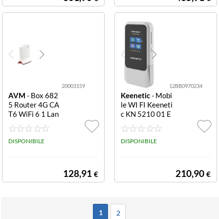
20003159
12BB0970234
AVM
- Box 682
Keenetic
- Mobi
5 Router 4G CA
le WI FI Keeneti
T6 WiFi 6 1 Lan
c KN 5210 01 E
Gbit 6825 4G In
U ROAMER Wh
ternational
ite e Grey
DISPONIBILE
DISPONIBILE
128,91
210,90
€
€
1
2