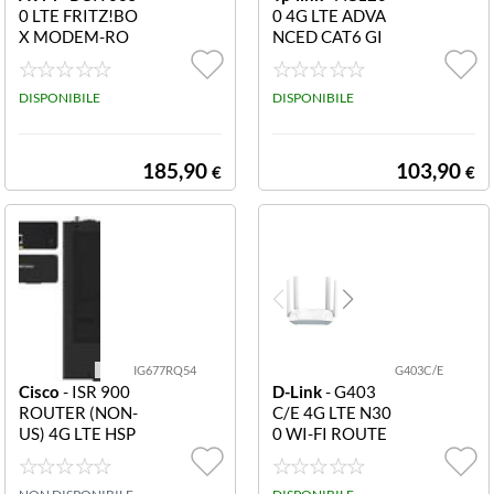
0 LTE FRITZ!BO
0 4G LTE ADVA
X MODEM-RO
NCED CAT6 GI
UTER 6850 LTE
GABIT ROUTE
MESH WIFI 5 N
R, BUILD-
AS DECT MEDI
DISPONIBILE
DISPONIBILE
A SERVER
185,90
103,90
€
€
IG677RQ54
G403C/E
Cisco
- ISR 900
D-Link
- G403
ROUTER (NON-
C/E 4G LTE N30
US) 4G LTE HSP
0 WI-FI ROUTE
A+ FOR EU
R 4G LTE N300
WI-FI ROUTER