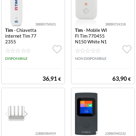
38BB0758501
38BB0724158
Tim
- Chiavetta
Tim
- Mobile WI
internet Tim 77
FI Tim 770455
2355
N150 White N1
50
DISPONIBILE
NON DISPONIBILE
36,91
63,90
€
€
22BB0984959
22BB0940232