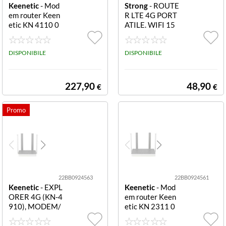
Keenetic
- Mod
Strong
- ROUTE
em router Keen
R LTE 4G PORT
etic KN 4110 0
ATILE. WIFI 15
1 EU HERO 5G
0 MBPS CON DI
AX3000 Grey e
SPLAY CAT 4
White 5G AX30
DISPONIBILE
DISPONIBILE
00
227,90
48,90
€
€
22BB0924563
22BB0924561
Keenetic
- EXPL
Keenetic
- Mod
ORER 4G (KN-4
em router Keen
910), MODEM/
etic KN 2311 0
ROUTER 4G, 4
1 EU HERO AX
PORTE 100MB
1800 4G+ Whit