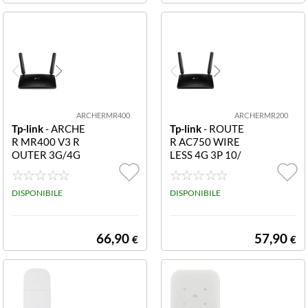
eria integrata si
gnificano anche
totale controllo
di apparecchi e i
mpianti installat
i in località
ARCHERMR400
ARCHERMR200
Tp-link
- ARCHE
Tp-link
- ROUTE
R MR400 V3 R
R AC750 WIRE
OUTER 3G/4G
LESS 4G 3P 10/
LTE DUALBAN
100- 1PWAN-3
D 867MBPS 2 A
ANT INTERNE+
NTENNE AC12
DISPONIBILE
2LTE ANTEN ST
DISPONIBILE
00 MR400
ACC
66,90
57,90
€
€