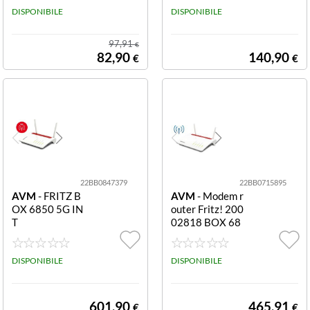
PS, WI-FI AC12
DISPONIBILE
e e Silver AX18
DISPONIBILE
00, KN-4910-0
00 4G+
1-EU
97,91
€
82,90
140,90
€
€
22BB0847379
22BB0715895
AVM
- FRITZ B
AVM
- Modem r
OX 6850 5G IN
outer Fritz! 200
T
02818 BOX 68
90 Lte Bianco e
Rosso 6890 Lte
DISPONIBILE
DISPONIBILE
601,90
465,91
€
€