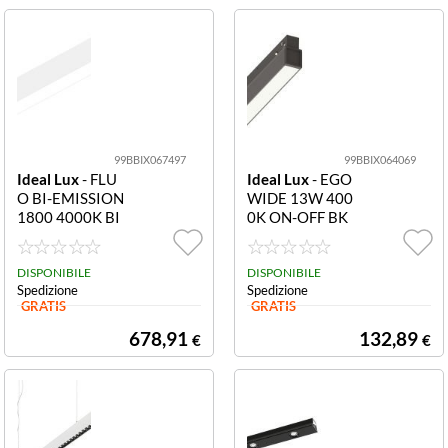
99BBIX067497
99BBIX064069
Ideal Lux
- FLU
Ideal Lux
- EGO
O BI-EMISSION
WIDE 13W 400
1800 4000K BI
0K ON-OFF BK
Sistema lineare
Sistema lineare
L 1805 x H 80 x
L 564 x H 43 x P
P 50 mm Sistem
DISPONIBILE
22 mm Sistema l
DISPONIBILE
Spedizione
Spedizione
a lineare L 1805
ineare L 564 x H
GRATIS
GRATIS
x H 80 x P 50 m
43 x P 22 mm
m
678,91
132,89
€
€