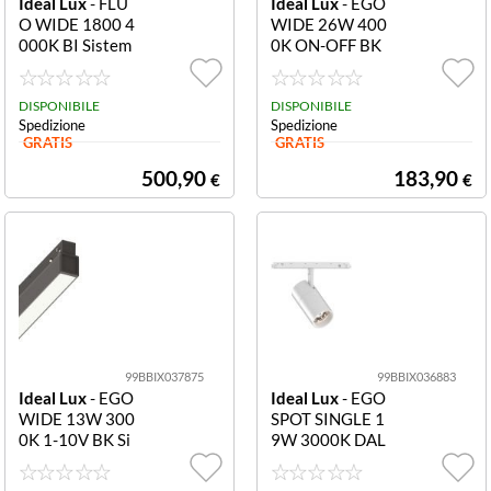
Ideal Lux
- FLU
Ideal Lux
- EGO
O WIDE 1800 4
WIDE 26W 400
000K BI Sistem
0K ON-OFF BK
a lineare L 1805
Sistema lineare
x H 80 x P 50 m
L 1124 x H 43 x
m Sistema linea
DISPONIBILE
P 22 mm Sistem
DISPONIBILE
Spedizione
Spedizione
re L 1805 x H 8
a lineare L 1124
GRATIS
GRATIS
0 x P 50 mm
x H 43 x P 22 m
m
500,90
183,90
€
€
99BBIX037875
99BBIX036883
Ideal Lux
- EGO
Ideal Lux
- EGO
WIDE 13W 300
SPOT SINGLE 1
0K 1-10V BK Si
9W 3000K DAL
stema lineare L
I BI Sistema line
564 x H 43 x P 2
are L 223 x H 1