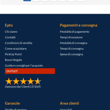
Epto
Pagamenti e consegna
Chi siamo
Modalità di pagamento
Contatti
Tempi di evasione
Condizioni di vendita
Modalità di consegna
Come acquistare
Tempi di consegna
PickUp Point
Spese di consegna
Buoni Regalo
Guide e consigli per l'acquisto
OUTLET
Opinioni dei Clienti (37269)
Garanzie
Area clienti
Diritto di recesso
I tuoi dati