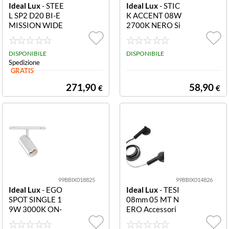
Ideal Lux
- STEE
Ideal Lux
- STIC
L SP2 D20 BI-E
K ACCENT 08W
MISSION WIDE
2700K NERO Si
4000K NERO Si
stema lineare L
stema lineare L
111,3 x H 36,1 x
1200 x H min 3
DISPONIBILE
P 16,2 mm Siste
DISPONIBILE
Spedizione
45 / m Sistema l
ma lineare L 11
GRATIS
ineare L 1200 x
1,3 x H 36,1 x P
H min 345 / max
16,2 mm
271,90
58,90
€
€
1595 x P 20 mm
99BBIX018825
99BBIX014826
Ideal Lux
- EGO
Ideal Lux
- TESI
SPOT SINGLE 1
08mm 05 MT N
9W 3000K ON-
ERO Accessori
OFF BI Sistema
L 5000 x H 60 x
lineare L 223 x
P 60 mm Access