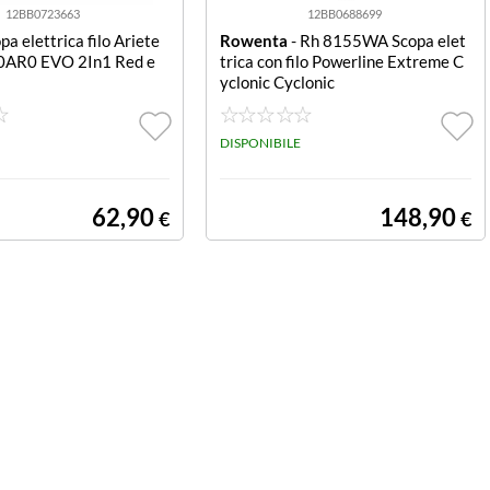
12BB0723663
12BB0688699
pa elettrica filo Ariete
Rowenta
- Rh 8155WA Scopa elet
AR0 EVO 2In1 Red e
trica con filo Powerline Extreme C
yclonic Cyclonic
DISPONIBILE
62,90
148,90
€
€