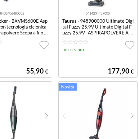
8432406480032
8414234489005
cker
- BXVMS600E Asp
Taurus
- 948900000 Ultimate Digi
con tecnologia ciclonica
tal Fuzzy 25.9V Ultimate Digital F
polvere Scopa a filo s
uzzy 25.9V ASPIRAPOLVERE A B
 sistema ciclonico 600
ASTONE. Batterie al litio rimovibili
tre stadi, filtro HEPA 12,
da 25,9 V. DRIVER DIGITALE Mot
 di suzione 18KPA. Acc
ore brushless. Potente: 350 W, picc
DISPONIBILE
otazione
olo, veloce, leggero e resistente. 8
0.000 giri/min. Potenza di aspirazi
one di 20.000 PA.. 40 min. au
55,90
177,90
€
€