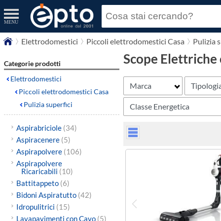
MENU
Elettrodomestici
Piccoli elettrodomestici Casa
Pulizia 
Scope Elettriche
Categorie prodotti
Elettrodomestici
Marca
Tipologi
Piccoli elettrodomestici Casa
Pulizia superfici
Classe Energetica
Aspirabriciole
(34)
Aspiracenere
(5)
Aspirapolvere
(106)
Aspirapolvere
Ricaricabili
(10)
Battitappeto
(6)
Bidoni Aspiratutto
(42)
Idropulitrici
(15)
Lavapavimenti con Cavo
(5)