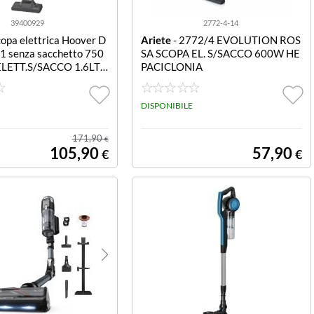
39400929
2772-4-14
copa elettrica Hoover D
Ariete
- 2772/4 EVOLUTION ROS
 senza sacchetto 750
SA SCOPA EL. S/SACCO 600W HE
LETT.S/SACCO 1.6LT
PACICLONIA
DIVA EVO GRIGIO
DISPONIBILE
171,90
€
105,90
57,90
€
€