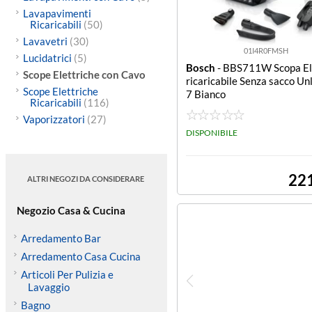
Lavapavimenti
Ricaricabili
(50)
Lavavetri
(30)
01I4R0FMSH
Lucidatrici
(5)
Bosch
- BBS711W Scopa Elettrica
Scope Elettriche con Cavo
ricaricabile Senza sacco Un
Scope Elettriche
7 Bianco
Ricaricabili
(116)
Vaporizzatori
(27)
DISPONIBILE
22
ALTRI NEGOZI DA CONSIDERARE
Negozio Casa & Cucina
Arredamento Bar
Arredamento Casa Cucina
Articoli Per Pulizia e
Lavaggio
Bagno