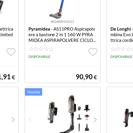
8054890192521
Pyramidea
- AS11PRO Aspirapolv
De Longhi
-
limited
ere a bastone 2 in 1 160 W PYRA
mbina Evo 
MIDEA ASPIRAPOLVERE CICLON
ttrica cord
ICO RICARICABILE MOTORE
enza di asp
inuti di aut
DISPONIBILE
a veloci; Pu
DISPONIBILE
peti a pelo 
tone, capell
et con la s
1,91
90,90
€
€