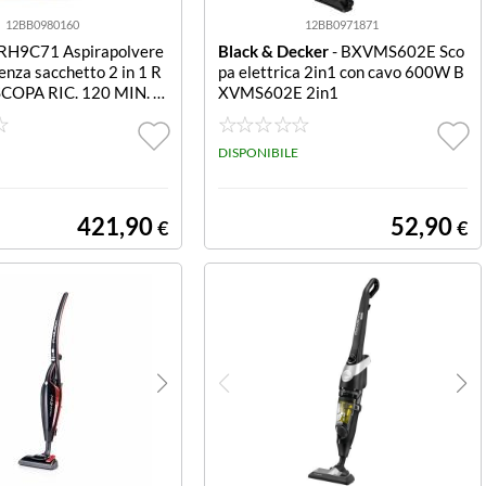
12BB0980160
12BB0971871
 RH9C71 Aspirapolvere
Black & Decker
- BXVMS602E Sco
enza sacchetto 2 in 1 R
pa elettrica 2in1 con cavo 600W B
COPA RIC. 120 MIN. S
XVMS602E 2in1
 CON LED X-FORCE FL
DISPONIBILE
421,90
52,90
€
€