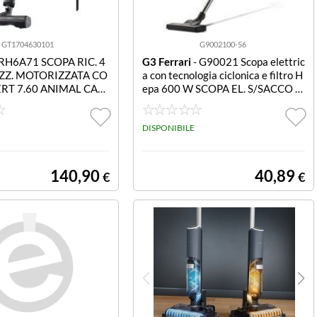
GT1704630101
G9002100-56
 RH6A71 SCOPA RIC. 4
G3 Ferrari
- G90021 Scopa elettric
AZZ. MOTORIZZATA CO
a con tecnologia ciclonica e filtro H
ERT 7.60 ANIMAL CAR
epa 600 W SCOPA EL. S/SACCO 6
00W CICLONICO SPAZZOLA PAR
QUET
DISPONIBILE
140,90
40,89
€
€