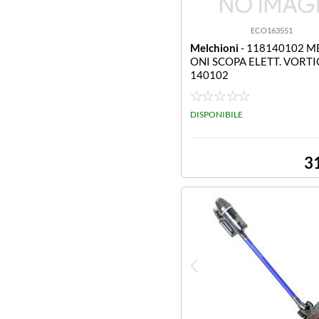
ECO163551
Melchioni
- 118140102 M
ONI SCOPA ELETT. VORT
140102
DISPONIBILE
3