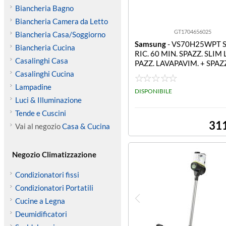
Biancheria Bagno
Biancheria Camera da Letto
GT1704656025
Biancheria Casa/Soggiorno
Samsung
- VS70H25WPT 
Biancheria Cucina
RIC. 60 MIN. SPAZZ. SLIM 
Casalinghi Casa
PAZZ. LAVAPAVIM. + SPAZ
M VS70H25WPT SCOPA RI
Casalinghi Cucina
MIN. SPAZZ. SLIM LED + S
Lampadine
AVAPAVIM. + SPAZZ. PET M
DISPONIBILE
Luci & Illuminazione
ET85
Tende e Cuscini
31
Vai al negozio
Casa & Cucina
Negozio Climatizzazione
Condizionatori fissi
Condizionatori Portatili
Cucine a Legna
Deumidificatori