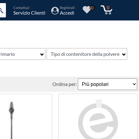
0
0
Contattaci
Registrati
Servizio Clienti
Accedi
rimario
Tipo di contenitore della polvere
Ordina per: