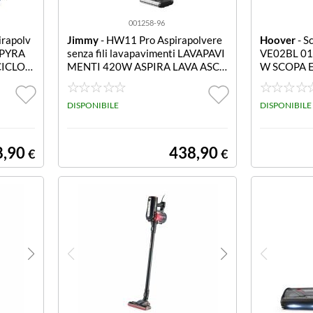
001258-96
rapolv
Jimmy
- HW11 Pro Aspirapolvere
Hoover
- S
W PYRA
senza fili lavapavimenti LAVAPAVI
VE02BL 011
CICLON
MENTI 420W ASPIRA LAVA ASCI
W SCOPA E
ORE
UGA CON ACCESSORI
CYCLEAN 
DISPONIBILE
DISPONIBILE
8,90
438,90
€
€