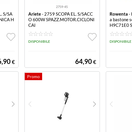
2759-45
. S/SA
Ariete
- 2759 SCOPA EL. S/SACC
Rowenta
-
NICA H
O 600W SPAZZ.MOTOR.CICLONI
a bastone s
CAI
H9C71E0 S
PAZZ. NEO
EX 16.60
DISPONIBILE
DISPONIBILE
6,90
64,90
€
€