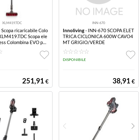
XLM419.TDC
INN-670
 Scopa ricaricabile Colo
Innoliving
- INN-670 SCOPA ELET
XLM419.TDC Scopa ele
TRICA CICLONICA 600W CAVO4
less Colombina EVO pot
MT GRIGIO/VERDE
irazione da 400W, 30 m
onomia e tempi di ricaric
lisci pavimenti duri, tap
DISPONIBILE
lungo o corto, fibre di co
i, peli di animali e parqu
pazzola motorizzata
251,91
38,91
€
€