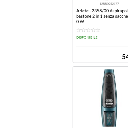
12BB0952177
Ariete
- 2358/00 Aspirapol
bastone 2 in 1 senza sacch
0 W
DISPONIBILE
5