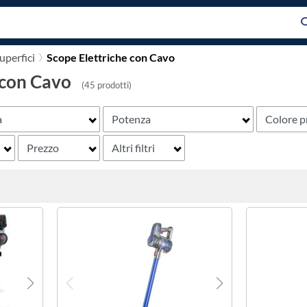
superfici
Scope Elettriche con Cavo
 con Cavo
(45 prodotti)
a
Potenza
Colore p
Prezzo
Altri filtri