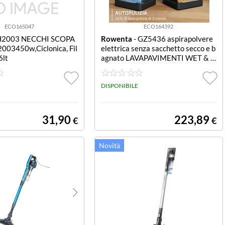
ECO165047
ECO164392
H2003 NECCHI SCOPA
Rowenta
- GZ5436 aspirapolvere
003450w,Ciclonica, Fil
elettrica senza sacchetto secco e b
6lt
agnato LAVAPAVIMENTI WET & D
RY X-CLEAN 5 PRO
DISPONIBILE
31,90
223,89
€
€