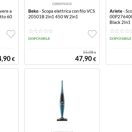
12BB0950435
vere a
Beko
- Scopa elettrica con filo VCS
Ariete
- Sco
etto 60
20501B 2in1 450 W 2in1
00P276400
Black 2In1
DISPONIBILE
DISPONIBILE
55,08
€
4,90
47,90
€
€