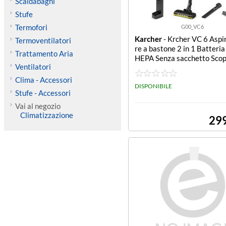
Scaldabagni
Stufe
Termofori
G00_VC6
Karcher
- Krcher VC 6 Aspi
Termoventilatori
re a bastone 2 in 1 Batteri
Trattamento Aria
HEPA Senza sacchetto Scop
Ventilatori
apolvere Cordless , senza sa
5,2 V , Aut. Max 50 min , H
Clima - Accessori
Accessori
DISPONIBILE
Stufe - Accessori
Vai al negozio
Climatizzazione
29