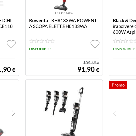
ECO111406
ELCHI
Rowenta
- RH8133WA ROWENT
Black & De
ICE118
A SCOPA ELETT.RH8133WA
irapolvere 
600W Aspira
enza sacco,
W. Filtro a 
DISPONIBILE
capacitÃ?Â
DISPONIBILE
essori in d
105,69
€
1,90
91,90
€
€