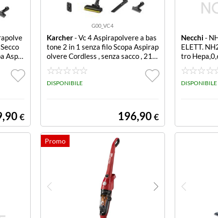
G00_VC4
rapolve
Karcher
- Vc 4 Aspirapolvere a bas
Necchi
- N
a Secco
tone 2 in 1 senza filo Scopa Aspirap
ELETT. NH2
a Aspir
olvere Cordless , senza sacco , 21,6
tro Hepa,0,
cco , 2
V , Aut. Max 30 min , Filtro in schiu
EPA 12,
ma, Accessori
DISPONIBILE
DISPONIBILE
9,90
196,90
€
€