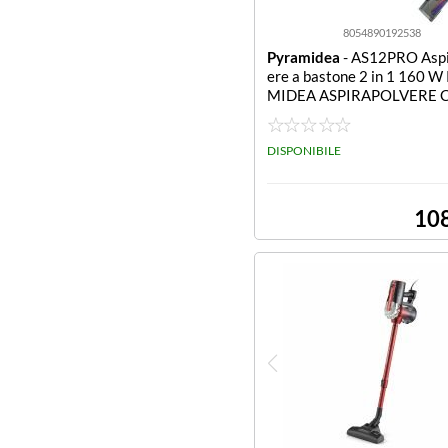
8054890192538
Pyramidea
- AS12PRO Aspi
ere a bastone 2 in 1 160 
MIDEA ASPIRAPOLVERE 
ICO RICARICABILE MOT
DISPONIBILE
10