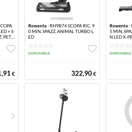
GT1704630102
SCOPA
Rowenta
- RH9B74 SCOPA RIC. 9
Rowenta
-
LED + S
0 MIN. SPAZZ. ANIMAL TURBO L
5 MIN. SP
Z. PET
ED
N LED X-P
C. 60
E
PAZZ. L
INI+ J
DISPONIBILE
DISPONIBILE
1,91
322,90
€
€