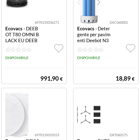
ogia TrueMappi
ng 2.0 e sensori
avanzati, garant
isc
6970135036271
DSC060002
Ecovacs
- DEEB
Ecovacs
- Deter
OT T80 OMNI B
gente per pavim
LACK EU DEEB
enti Deebot N3
OT T80 OMNI B
0 Pro Omni 6 pz
LACK
DEEBOT N30 P
DISPONIBILE
RO OMNI - Soli
DISPONIBILE
d Floor Cleaner -
6 pcs
991,90
18,89
€
€
6970135033553
DKT060175