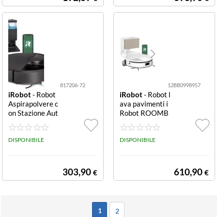
ROOMBA COM
toWash D
BO 205 DustCo
mpactor 2in
817206-72
12BB0998957
iRobot
- Robot
iRobot
- Robot l
Aspirapolvere c
ava pavimenti i
on Stazione Aut
Robot ROOMB
owash Robot lav
A COMBO Plus
a pavimenti iRo
705 + Autowash
bot G185040 R
DISPONIBILE
Plus 705 + Auto
DISPONIBILE
OOMBA COMB
wash
O Plus 405 Auto
wash Doc
303,90
610,90
€
€
1
2