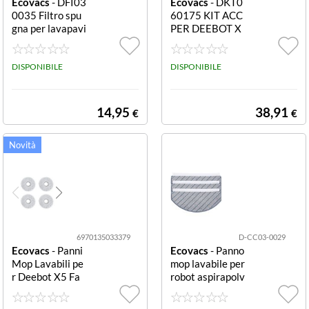
Ecovacs
- DFI03
Ecovacs
- DKT0
0035 Filtro spu
60175 KIT ACC
gna per lavapavi
PER DEEBOT X
menti Sponge Fil
8
ter for auto-emp
ty stations of N
DISPONIBILE
DISPONIBILE
20 PLUS and N2
0 PRO PLUS; Co
ntent: 3 pcs/box
14,95
38,91
€
€
6970135033379
D-CC03-0029
Ecovacs
- Panni
Ecovacs
- Panno
Mop Lavabili pe
mop lavabile per
r Deebot X5 Fa
robot aspirapolv
mily Set 4 Pezzi
ere Deebot N2
DEEBOT X5 Fa
0/N20 Plus Was