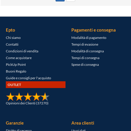
Epto
Pagamenti e consegna
Chi siamo
Modalità di pagamento
Contatti
Tempi di evasione
Condizioni di vendita
Modalità di consegna
Come acquistare
Tempi di consegna
PickUp Point
Spese di consegna
Buoni Regalo
Guide e consigli per l'acquisto
OUTLET
Opinioni dei Clienti (37270)
Garanzie
Area clienti
Diritto di recesso
I tuoi dati