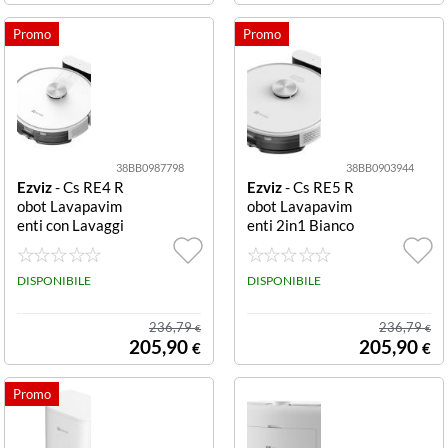
38BB0987798
38BB0903944
Ezviz
- Cs RE4 R
Ezviz
- Cs RE5 R
obot Lavapavim
obot Lavapavim
enti con Lavaggi
enti 2in1 Bianco
o a Umido Robot
2in1
lava pavimenti
Ezviz CS RE4 R
DISPONIBILE
DISPONIBILE
E4 Serene black
236,79
236,79
€
€
205,90
205,90
€
€