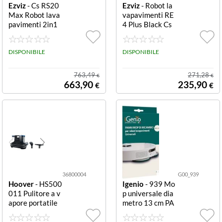
Ezviz
- Cs RS20
Ezviz
- Robot la
Max Robot lava
vapavimenti RE
pavimenti 2in1
4 Plus Black Cs
con lavaggio a u
RE4P PBT2 Plus
mido Max 2in1
DISPONIBILE
DISPONIBILE
763,49
271,28
€
€
663,90
235,90
€
€
36800004
G00_939
Hoover
- HS500
Igenio
- 939 Mo
011 Pulitore a v
p universale dia
apore portatile
metro 13 cm PA
LAVASCIUGA M
NNI MOP PER
ULTISUPERFICI
ROBOT LAVAPA