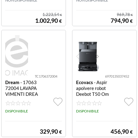
NON DISPONIBILE
NON DISPONIBILE
1.223,54
969,78
€
€
1.002,90
794,90
€
€
TC1706372004
6970135037452
Dream
- 17063
Ecovacs
- Aspir
72004 LAVAPA
apolvere robot
VIMENTI DREA
Deebot T50 Om
ME H15 PRO C
ni Gen 2
OMBO NERO
DISPONIBILE
DISPONIBILE
329,90
456,90
€
€