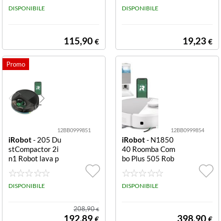
400W 1.5/0.8L
DISPONIBILE
VIMENTI d13 C
DISPONIBILE
T NERO/BLUE
M
115,90
19,23
€
€
12BB0999851
12BB0999854
iRobot
- 205 Du
iRobot
- N1850
stCompactor 2i
40 Roomba Com
n1 Robot lava p
bo Plus 505 Rob
avimenti iRobot
ot lavapaviment
L121040 ROO
i 2in1 Robot lav
MBA COMBO 2
DISPONIBILE
a pavimenti iRo
DISPONIBILE
05 Dust Robot l
bot N185040 R
ava pavimenti i
OOMBA COMB
208,90
€
Robot L121040
O Plus 505 + Au
192,89
398,90
€
€