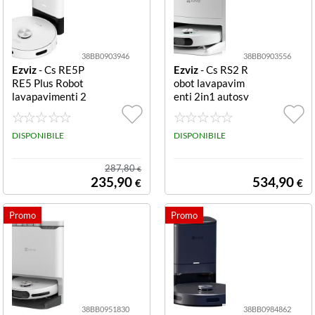
38BB0903946
38BB0903556
Ezviz
- Cs RE5P
Ezviz
- Cs RS2 R
RE5 Plus Robot
obot lavapavim
lavapavimenti 2
enti 2in1 autosv
in1 bianco Plus
uotabile 2in1
2in1
DISPONIBILE
DISPONIBILE
287,80
€
235,90
534,90
€
€
38BB0951830
38BB0984862