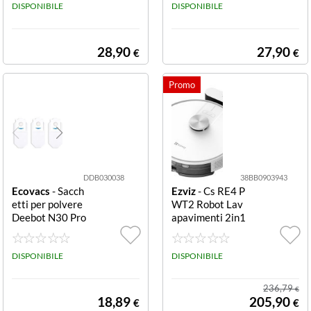
mily Washable
DISPONIBILE
hable/reusable
DISPONIBILE
Mopping Pad
microfiber mopp
ing pads for T1
0, T10 PLUS, X1
28,90
27,90
€
€
PLUS and N20 F
amily; Contents:
3 pieces/box
DDB030038
38BB0903943
Ecovacs
- Sacch
Ezviz
- Cs RE4 P
etti per polvere
WT2 Robot Lav
Deebot N30 Pro
apavimenti 2in1
Omni 3 pz DEEB
Bianco 2in1
OT N30 PRO O
MNI - Dust Bag
DISPONIBILE
DISPONIBILE
s
236,79
€
18,89
205,90
€
€