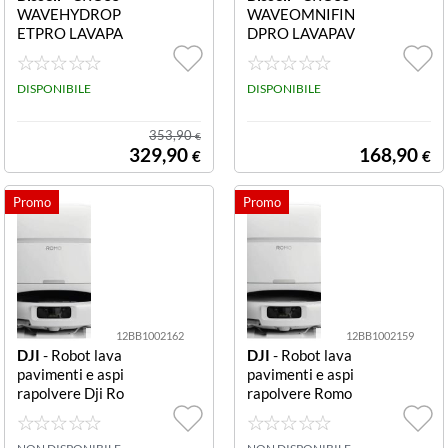
WAVEHYDROP
WAVEOMNIFIN
ETPRO LAVAPA
DPRO LAVAPAV
VIMENTI C/FIL
IMENTI 25 MI
O PULIZIA AUT
N. PULIZIA AUT
OM. + MOD. VA
DISPONIBILE
OM. FARETTI F
DISPONIBILE
PORE 3528N
URFINDER 400
8 CROSSWAVE
353,90
€
OMNIFINDPRO
329,90
168,90
€
€
LAVAPAVIMEN
TI 25 MIN. PULI
ZIA AUTOM. FA
RETTI FURFIN
DER 4008N
12BB1002162
12BB1002159
DJI
- Robot lava
DJI
- Robot lava
pavimenti e aspi
pavimenti e aspi
rapolvere Dji Ro
rapolvere Romo
mo A con stazio
S S
ne ricarica A