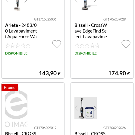
iRobot
Senza sacchetto
n.d.
(19)
(20)
Jimmy
Spazzolone a vapore
GT1716025006
GT1706209029
(1)
Ariete
- 2483/0
Bissell
- CrossW
Karcher
0 Lavapaviment
ave EdgeFind Se
i Aqua Force Wa
lect Lavapavime
Polti
sh & Vacuum az
nti Wet & Dry 3
zurro
40W CROSSWA
DISPONIBILE
VEEDGEFIND L
DISPONIBILE
Rowenta
AVAPAVIMENTI
C/FILO PULIZIA
Sencor
AUTOM. +1 LT
143,90
174,90
€
€
DETERGENTE
SEVERIN
4136N
Xiaomi
GT1706209019
GT1706209026
Bissell
- CROSS
Bissell
- CROSS