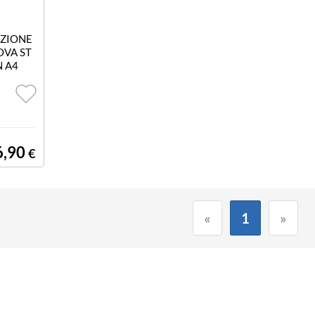
AZIONE
OVA ST
N A4
6,90
€
«
1
»