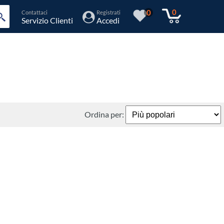
0
0
Contattaci
Registrati
Servizio Clienti
Accedi
Ordina per: