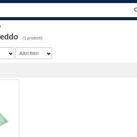
o
freddo
(1 prodotti)
Altri filtri