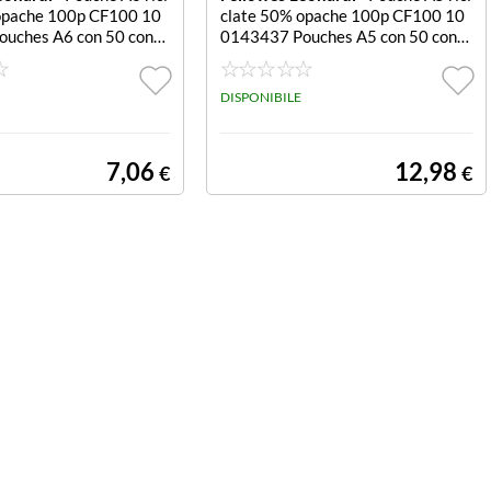
opache 100p CF100 10
clate 50% opache 100p CF100 10
uches A6 con 50 conte
0143437 Pouches A5 con 50 conte
ato - Spessore leggero op
nuto riciclato - Spessore leggero op
100
ache conf. 100
DISPONIBILE
7,06
12,98
€
€