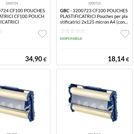
3200724
3200723
0724 CF100 POUCHES
GBC
- 3200723 CF100 POUCHES
ATRICI CF100 POUCH
PLASTIFICATRICI Pouches per pla
FICATRICI
stificatrici 2x125 micron A4 (conf.
100)
DISPONIBILE
34,90
18,14
€
€