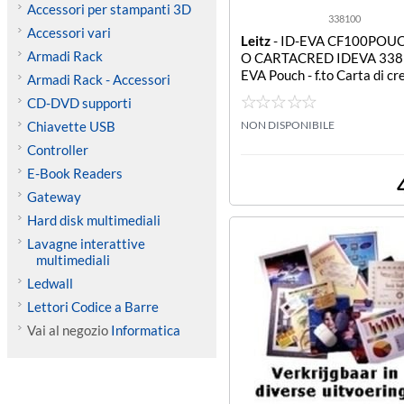
Accessori per stampanti 3D
338100
Accessori vari
Leitz
- ID-EVA CF100POUC
Armadi Rack
O CARTACRED IDEVA 3381
EVA Pouch - f.to Carta di cre
Armadi Rack - Accessori
4x8.6cm) - 125/125 micro
CD-DVD supporti
0 pz
Chiavette USB
NON DISPONIBILE
Controller
E-Book Readers
Gateway
Hard disk multimediali
Lavagne interattive
multimediali
Ledwall
Lettori Codice a Barre
Vai al negozio
Informatica