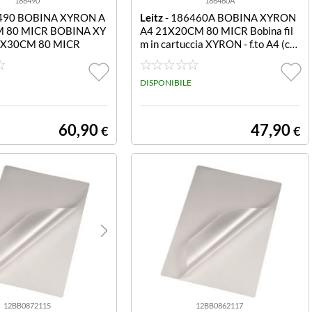
186490
186460A
490 BOBINA XYRON A
Leitz
- 186460A BOBINA XYRON
 80 MICR BOBINA XY
A4 21X20CM 80 MICR Bobina fil
1X30CM 80 MICR
m in cartuccia XYRON - f.to A4 (cm
21 x 20 m) 80 micron (CS9 - CS9E)
DISPONIBILE
60,90
47,90
€
€
12BB0872115
12BB0862117