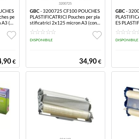
3200725
OUCHES
GBC
- 3200725 CF100 POUCHES
GBC
- 320
ches pe
PLASTIFICATRICI Pouches per pla
PLASTIFIC
n A3 (co
stificatrici 2x125 micron A3 (conf.
ES PLASTI
100)
DISPONIBILE
DISPONIBILE
4,90
34,90
€
€