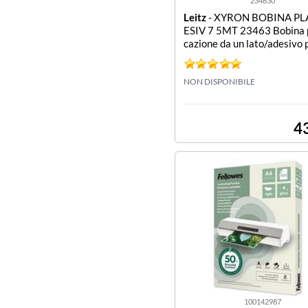
234630
Leitz
- XYRON BOBINA PL
ESIV 7 5MT 23463 Bobina p
cazione da un lato/adesivo
ente dall altro - 7.5 mt. (S
Easylaminator)
NON DISPONIBILE
4
100142987