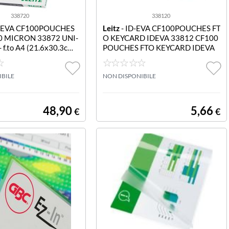
338720
338120
-EVA CF100POUCHES
Leitz
- ID-EVA CF100POUCHES FT
0 MICRON 33872 UNI-
O KEYCARD IDEVA 33812 CF100
 f.to A4 (21.6x30.3cm)
POUCHES FTO KEYCARD IDEVA
80 micronSC=100 pz
IBILE
NON DISPONIBILE
48,90
5,66
€
€