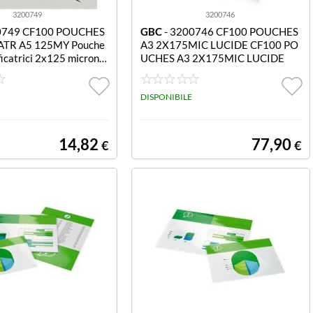
3200749
3200746
0749 CF100 POUCHES
GBC
- 3200746 CF100 POUCHES
ATR A5 125MY Pouche
A3 2X175MIC LUCIDE CF100 PO
ificatrici 2x125 micron
UCHES A3 2X175MIC LUCIDE
0)
DISPONIBILE
14,82
77,90
€
€