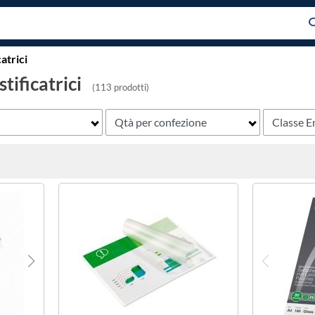
atrici
tificatrici
(113 prodotti)
Qtà per confezione
Classe E