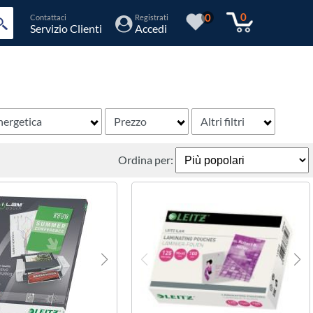
0
0
Contattaci
Registrati
Servizio Clienti
Accedi
nergetica
Prezzo
Altri filtri
Ordina per: