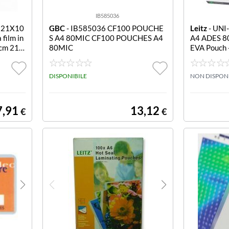
IB585036
 21X10
GBC
- IB585036 CF100 POUCHE
Leitz
- UNI
film in
S A4 80MIC CF100 POUCHES A4
A4 ADES 8
(cm 21 x
80MIC
EVA Pouch -
0/Easy
- adesiva 
DISPONIBILE
NON DISPON
7,91
13,12
€
€