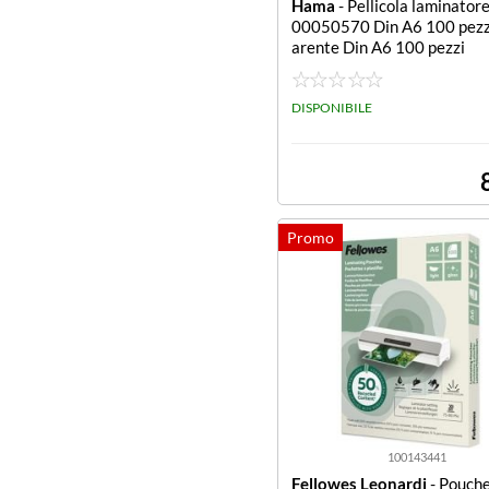
Hama
- Pellicola laminato
00050570 Din A6 100 pezz
arente Din A6 100 pezzi
DISPONIBILE
100143441
Fellowes Leonardi
- Pouche