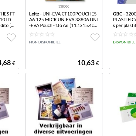
338060
HES FT
Leitz
- UNI-EVA CF100POUCHES
GBC
- 320
0 ID-
A6 125 MICR UNIEVA 33806 UNI
PLASTIFIC
dito (5.
-EVA Pouch - f.to A6 (11.1x15.4cm)
s per plast
nSC=10
- 125/125 micronSC=100 pz
A5 (conf.10
NON DISPONIBILE
DISPONIBILE
4,68
10,63
€
€