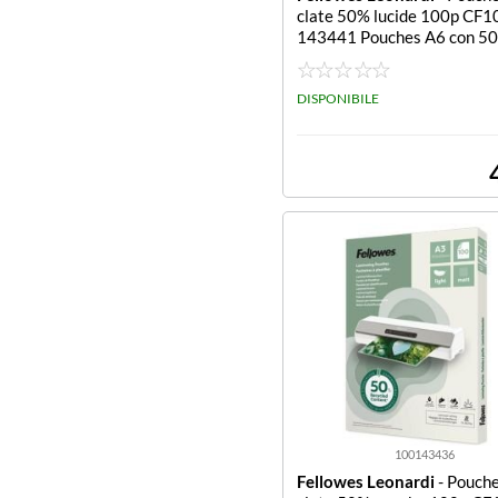
clate 50% lucide 100p CF1
143441 Pouches A6 con 50
uto riciclato - Spessore legg
de conf. 100
DISPONIBILE
100143436
Fellowes Leonardi
- Pouche