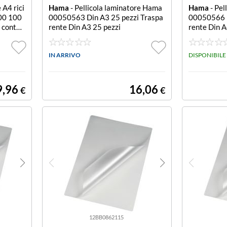
 A4 rici
Hama
- Pellicola laminatore Hama
Hama
- Pel
00 100
00050563 Din A3 25 pezzi Traspa
00050566 D
 conten
rente Din A3 25 pezzi
rente Din A
ero luci
IN ARRIVO
DISPONIBILE
9,96
16,06
€
€
12BB0862115