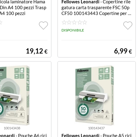
licola laminatore Hama
Fellowes Leonardi
- Copertine rile
in A4 100 pezzi Trasp
gatura carta trasparente FSC 50p
 A4 100 pezzi
CF50 100143443 Copertine per ri
legatura in cartoncino trasparente
certificato FSC - conf. 50
DISPONIBILE
19,12
6,99
€
€
100143438
100143437
eonardi
- Pouche A6 rici
Fellowes Leonardi
- Pouche A5 rici