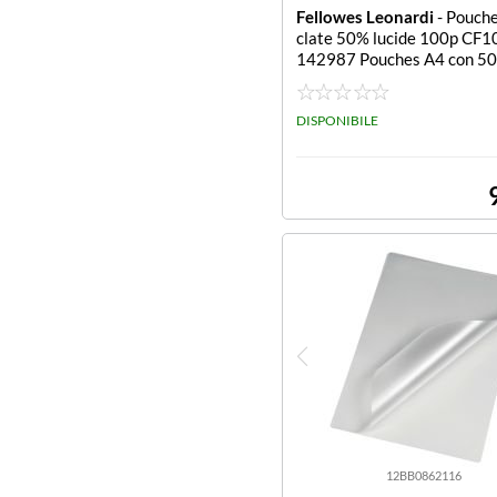
Fellowes Leonardi
- Pouche
clate 50% lucide 100p CF1
142987 Pouches A4 con 50
uto riciclato - Spessore legg
de conf. 100
DISPONIBILE
12BB0862116