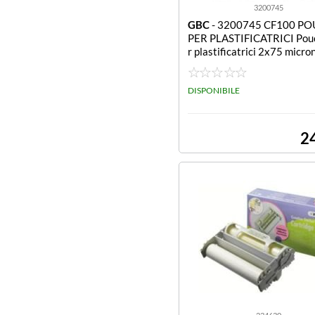
3200745
GBC
- 3200745 CF100 P
PER PLASTIFICATRICI Pou
r plastificatrici 2x75 micro
nf.100)
DISPONIBILE
2