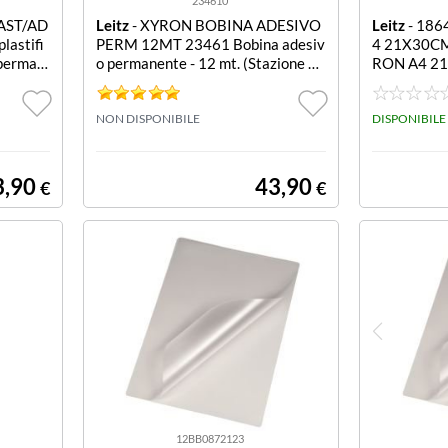
234610
AST/AD
Leitz
- XYRON BOBINA ADESIVO
Leitz
- 186
lastifi
PERM 12MT 23461 Bobina adesiv
4 21X30CM
 perman
o permanente - 12 mt. (Stazione Cr
RON A4 2
C/X900/
eativa Multifunzione/X900/Easyla
minator)
NON DISPONIBILE
DISPONIBILE
3,90
43,90
€
€
12BB0872123