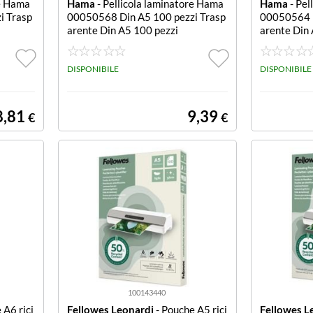
re Hama
Hama
- Pellicola laminatore Hama
Hama
- Pel
i Trasp
00050568 Din A5 100 pezzi Trasp
00050564 D
arente Din A5 100 pezzi
arente Din
DISPONIBILE
DISPONIBILE
8,81
9,39
€
€
100143440
 A6 rici
Fellowes Leonardi
- Pouche A5 rici
Fellowes L