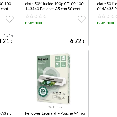
00 100
clate 50% lucide 100p CF100 100
clate 50% 
 conten
143440 Pouches A5 con 50 conten
0143438 Po
ero luci
uto riciclato - Spessore leggero luci
nuto ricicl
de conf. 100
ache conf. 
DISPONIBILE
DISPONIBILE
4,84
€
4,21
6,72
€
€
100143435
 A3 rici
Fellowes Leonardi
- Pouche A4 rici