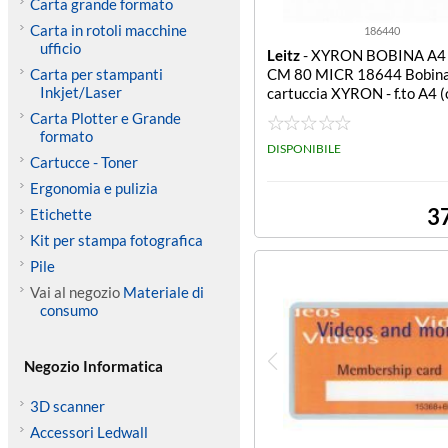
Carta grande formato
Carta in rotoli macchine
186440
ufficio
Leitz
- XYRON BOBINA A4
Carta per stampanti
CM 80 MICR 18644 Bobina 
Inkjet/Laser
cartuccia XYRON - f.to A4 
10 m) 80 micron - (SC/X90
Carta Plotter e Grande
Laminator)
formato
DISPONIBILE
Cartucce - Toner
Ergonomia e pulizia
3
Etichette
Kit per stampa fotografica
Pile
Vai al negozio
Materiale di
consumo
Negozio Informatica
3D scanner
Accessori Ledwall