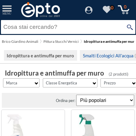
filter_id
filtro_energy
filter_fprezzo
filter_adds
Resetta
Resetta
Resetta
Resetta
Applica
Applica
Applica
Applica
0
0
MENU
×
Solo Promozioni
E
(1)
Prezzo minimo
Dual Power
Solo Disponibili
Brico Giardino Animali
Pittura Stucchi Vernici
Idropittura e antimuffa per mur
Henkel
Visualizza solo le Novità
Prezzo massimo
Idropittura e antimuffa per muro
Smalti Ecologici All'acqua
Idropittura e antimuffa per muro
(2 prodotti)
Marca
Classe Energetica
Prezzo
Ordina per: