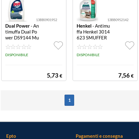
13BB0901952
13BB0952142
Dual Power
- An
Henkel
- Antimu
timuffa Dual Po
ffa Henkel 3014
wer DS9144 Mu
623 SMUFFER
ffa e Fughe Muff
a e Fughe
DISPONIBILE
DISPONIBILE
5,73
7,56
€
€
1
Epto
Pagamenti e consegna