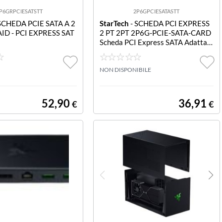
P6GRPCIESATSTT
2P6GPCIESATASTT
SCHEDA PCIE SATA A 2
StarTech
- SCHEDA PCI EXPRESS
ID - PCI EXPRESS SAT
2 PT 2PT 2P6G-PCIE-SATA-CARD
Scheda PCI Express SATA Adattat
ore PCIe SATA 2 Porte 6Gbps
NON DISPONIBILE
52,90
36,91
€
€