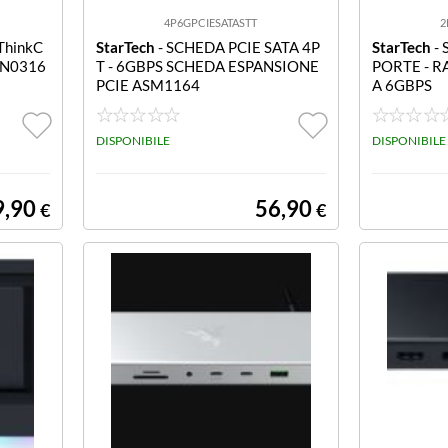
4P6GPCIESATASTT
2
ThinkC
StarTech
- SCHEDA PCIE SATA 4P
StarTech
- 
0N0316
T - 6GBPS SCHEDA ESPANSIONE
PORTE - RA
PCIE ASM1164
A 6GBPS
DISPONIBILE
DISPONIBILE
9,90
56,90
€
€