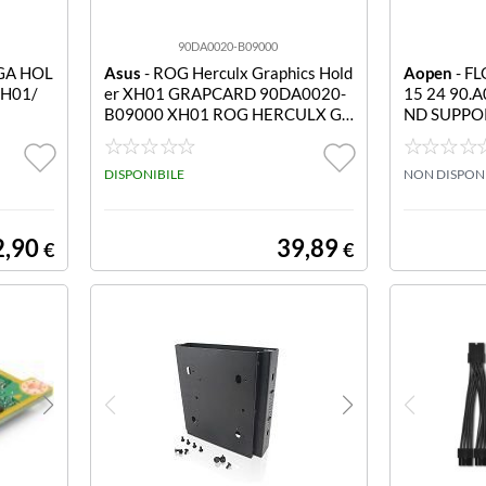
90DA0020-B09000
GA HOL
Asus
- ROG Herculx Graphics Hold
Aopen
- F
XH01/
er XH01 GRAPCARD 90DA0020-
15 24 90.
B09000 XH01 ROG HERCULX GR
ND SUPPOR
APCARD HOLD
E OUTLINE
X75MM 1
DISPONIBILE
BLE: SIZE 
NON DISPON
2,90
39,89
€
€