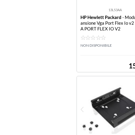
13L53AA
HP Hewlett Packard
- Modu
ansione Vga Port Flex Io v
A PORT FLEX IO V2
NON DISPONIBILE
1