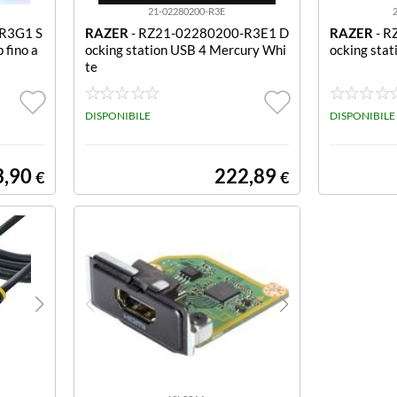
21-02280200-R3E
R3G1 S
RAZER
- RZ21-02280200-R3E1 D
RAZER
- R
 fino a
ocking station USB 4 Mercury Whi
ocking sta
te
DISPONIBILE
DISPONIBILE
3,90
222,89
€
€