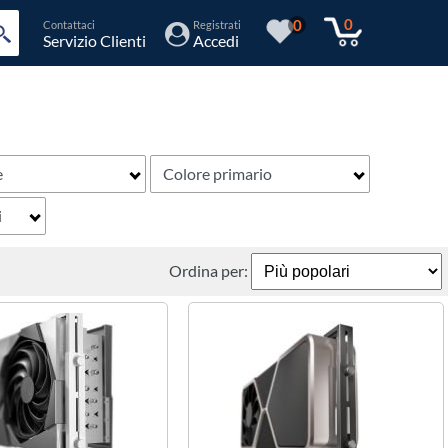
0
0
Contattaci
Registrati
Servizio Clienti
Accedi
e
Colore primario
i
Ordina per: