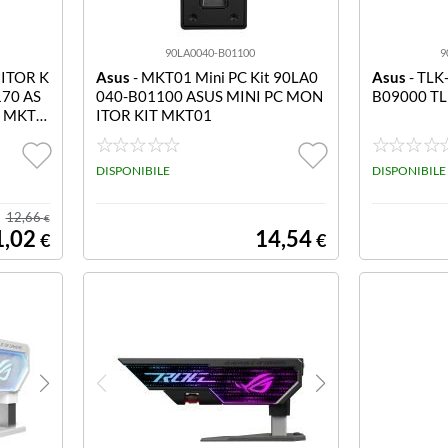
90LA0040-B01100
9
ITOR K
Asus
- MKT01 Mini PC Kit 90LA0
Asus
- TL
70 AS
040-B01100 ASUS MINI PC MON
B09000 T
T MKT0
ITOR KIT MKT01
DISPONIBILE
DISPONIBILE
12,66
€
1,02
14,54
€
€