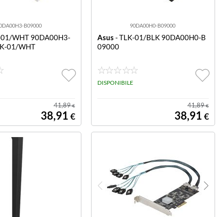
0DA00H3-B09000
90DA00H0-B09000
K-01/WHT 90DA00H3-
Asus
- TLK-01/BLK 90DA00H0-B
LK-01/WHT
09000
DISPONIBILE
41,89
41,89
€
€
38,91
38,91
€
€