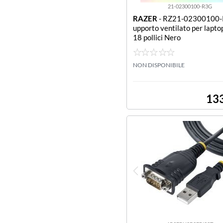
21-02300100-R3G
RAZER
- RZ21-02300100-
upporto ventilato per laptop
18 pollici Nero
NON DISPONIBILE
13