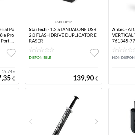
USBDUP12
erial Po
StarTech
- 1:2 STANDALONE USB
Antec
- A
 8 e Pro
2.0 FLASH DRIVE DUPLICATOR E
VERTICAL 
 Port v
RASER
761345-777
GPU Brace
DISPONIBILE
NON DISPON
19,74
€
7,35
139,90
€
€