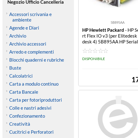
Negozio Ufficio Cancelleria
Accessori scrivania e
ambiente
5B895AA
Agende e Diari
HP Hewlett Packard
- HP S
Archivio
rt Flex IO v3 (per Elitedesk
desk 4) 5B895AA HP Serial
Archivio accessori
3 Flex IO
Arredo e complementi
DISPONIBILE
Blocchi quaderni e rubriche
Buste
Calcolatrici
1
Carta a modulo continuo
Carta Bancale
Carta per fotoriproduttori
Colle e nastri adesivi
Confezionamento
Creatività
Cucitrici e Perforatori