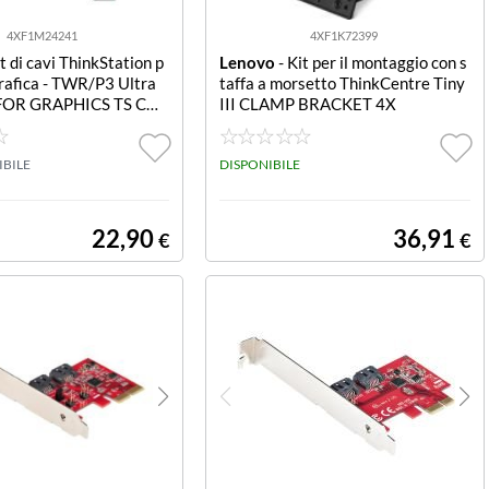
4XF1M24241
4XF1K72399
t di cavi ThinkStation p
Lenovo
- Kit per il montaggio con s
rafica - TWR/P3 Ultra
taffa a morsetto ThinkCentre Tiny
FOR GRAPHICS TS CAB
III CLAMP BRACKET 4X
R GRAPHICS CARD
IBILE
DISPONIBILE
22,90
36,91
€
€