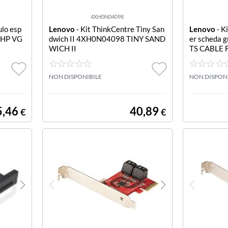
4XH0N04098
lo esp
Lenovo
- Kit ThinkCentre Tiny San
Lenovo
- Ki
2 HP VG
dwich II 4XH0N04098 TINY SAND
er scheda g
WICH II
TS CABLE 
LE KIT FO
NON DISPONIBILE
NON DISPON
5,46
40,89
€
€