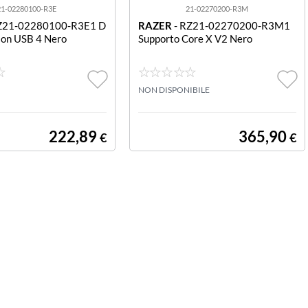
21-02280100-R3E
21-02270200-R3M
Z21-02280100-R3E1 D
RAZER
- RZ21-02270200-R3M1
tion USB 4 Nero
Supporto Core X V2 Nero
NON DISPONIBILE
222,89
365,90
€
€