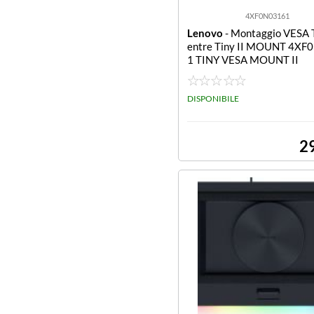
4XF0N03161
Lenovo
- Montaggio VESA 
entre Tiny II MOUNT 4XF
1 TINY VESA MOUNT II
DISPONIBILE
2