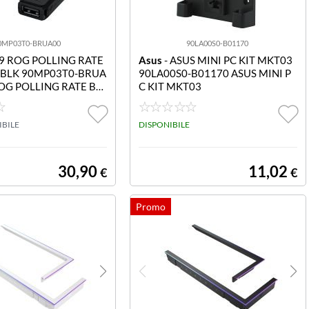
0MP03T0-BRUA00
90LA00S0-B01170
9 ROG POLLING RATE
Asus
- ASUS MINI PC KIT MKT03
BLK 90MP03T0-BRUA
90LA00S0-B01170 ASUS MINI P
OG POLLING RATE BO
C KIT MKT03
K
IBILE
DISPONIBILE
30,90
11,02
€
€