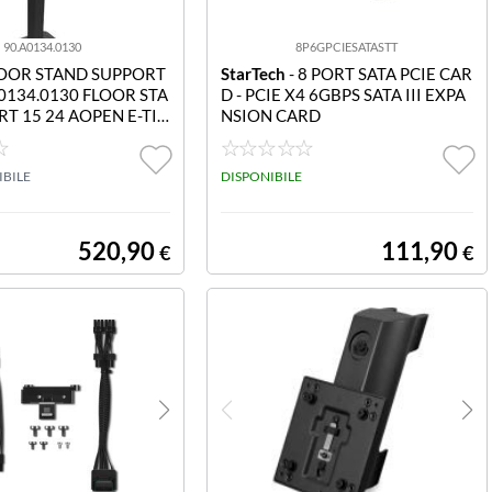
90.A0134.0130
8P6GPCIESATASTT
LOOR STAND SUPPORT
StarTech
- 8 PORT SATA PCIE CAR
A0134.0130 FLOOR STA
D - PCIE X4 6GBPS SATA III EXPA
T 15 24 AOPEN E-TIL
NSION CARD
 DIMENSION VESA 75
00X100MM COMPATI
: 360(W)
IBILE
DISPONIBILE
520,90
111,90
€
€