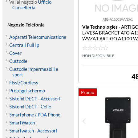
Vai al negozio
Ufficio
Cancelleria
ATG-A11001WVZA1
Negozio Telefonia
Via Technologies
- ARTIG
L/VESA BRACKET ATG-A1
Apparati Telecomunicazione
WVZA1 ARTIGO A1100 W
SA BRACKET
Centrali Full Ip
Cover
NON DISPONIBILE
Custodie
Custodie impermeabili e
sport
4
Fissi/Cordless
Proteggi schermo
Sistemi DECT - Accessori
Sistemi DECT - Celle
Smartphone / PDA Phone
SmartWatch
Smartwatch - Accessori