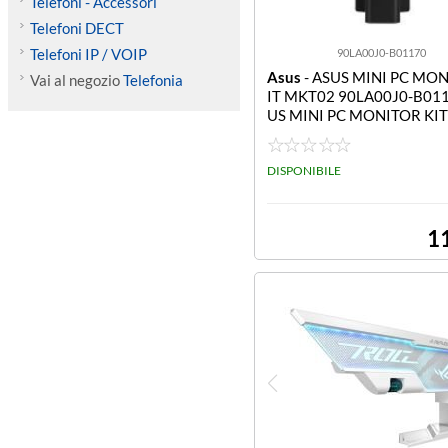
Telefoni - Accessori
Telefoni DECT
Telefoni IP / VOIP
90LA00J0-B01170
Asus
- ASUS MINI PC MON
Vai al negozio
Telefonia
IT MKT02 90LA00J0-B011
US MINI PC MONITOR KI
2
DISPONIBILE
1