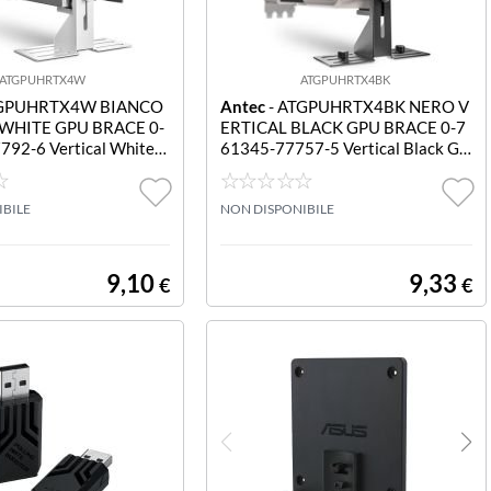
ATGPUHRTX4W
ATGPUHRTX4BK
TGPUHRTX4W BIANCO
Antec
- ATGPUHRTX4BK NERO V
WHITE GPU BRACE 0-
ERTICAL BLACK GPU BRACE 0-7
92-6 Vertical White
61345-77757-5 Vertical Black GP
U Brace
IBILE
NON DISPONIBILE
9,10
9,33
€
€