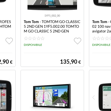
1YF5_002_00
ROFES
Tom Tom
- TOMTOM GO CLASSIC
Tom Tom
- 
TOMTOM
5 2ND GEN 1YF5.002.00 TOMTO
02 100 nav
M GO CLASSIC 5 2ND GEN
avigator 2
DISPONIBILE
DISPONIBILE
2,90
135,90
€
€