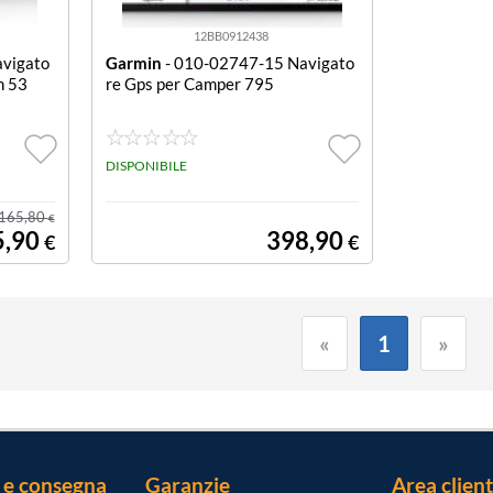
12BB0912438
vigato
Garmin
- 010-02747-15 Navigato
n 53
re Gps per Camper 795
DISPONIBILE
165,80
€
5,90
398,90
€
€
«
1
»
 e consegna
Garanzie
Area client