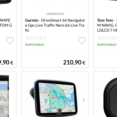
12BB0869070
CAMPE
Garmin
- DriveSmart 66 Navigator
Tom Tom
-
 TOM G
e Gps Live Traffic Nero 66 Live Tra
M NAVIG. 
fic
LDLCD 7 
ORIA MAPP
DISPONIBILE
DISPONIBILE
9,90
210,90
€
€