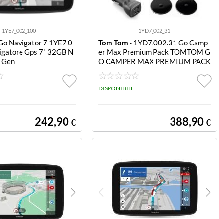
1YE7_002_100
1YD7_002_31
Go Navigator 7 1YE7 0
Tom Tom
- 1YD7.002.31 Go Camp
igatore Gps 7" 32GB N
er Max Premium Pack TOMTOM G
a Gen
O CAMPER MAX PREMIUM PACK
DISPONIBILE
242,90
388,90
€
€