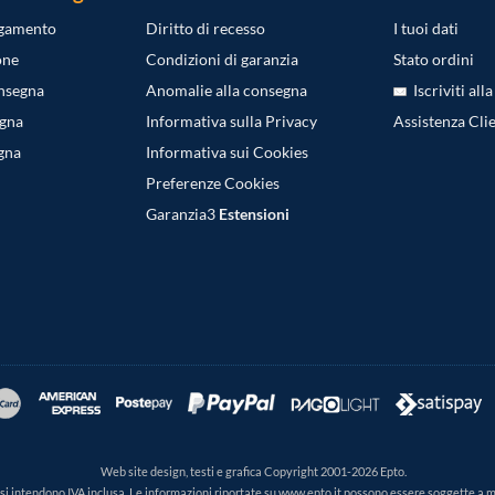
agamento
Diritto di recesso
I tuoi dati
one
Condizioni di garanzia
Stato ordini
onsegna
Anomalie alla consegna
Iscriviti all
egna
Informativa sulla Privacy
Assistenza Clie
gna
Informativa sui Cookies
Preferenze Cookies
Garanzia3
Estensioni
Web site design, testi e grafica Copyright 2001-2026 Epto.
ti si intendono IVA inclusa. Le informazioni riportate su www.epto.it possono essere soggette a 