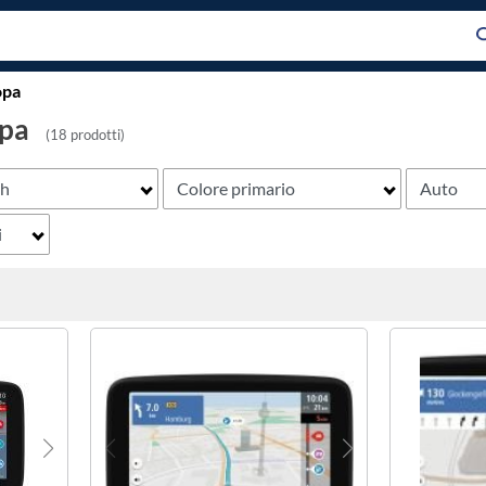
opa
opa
(18 prodotti)
th
Colore primario
Auto
i