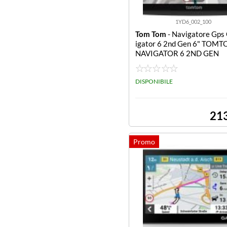
1YD6_002_100
Tom Tom
- Navigatore Gps
igator 6 2nd Gen 6" TOM
NAVIGATOR 6 2ND GEN
DISPONIBILE
21