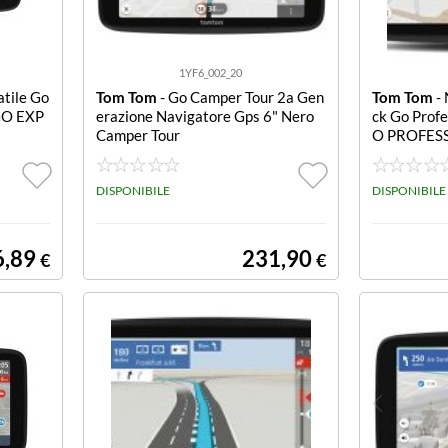
1YF6_002_20
atile Go
Tom Tom
- Go Camper Tour 2a Gen
Tom Tom
- 
GO EXP
erazione Navigatore Gps 6" Nero
ck Go Prof
Camper Tour
O PROFES
DISPONIBILE
DISPONIBILE
6,89
231,90
€
€