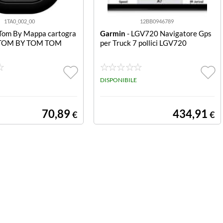
1TA0_002_00
12BB0946789
Tom By Mappa cartogra
Garmin
- LGV720 Navigatore Gps
a TOM BY TOM TOM
per Truck 7 pollici LGV720
DISPONIBILE
70,89
434,91
€
€