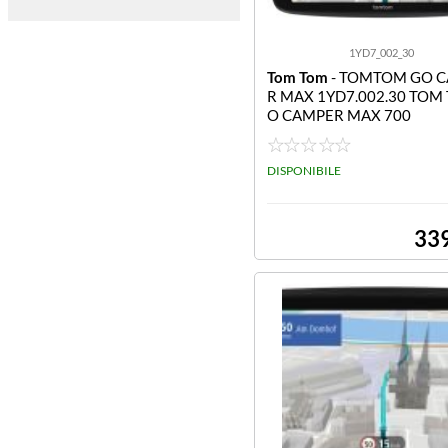
1YD7_002_30
Tom Tom
- TOMTOM GO 
R MAX 1YD7.002.30 TOM
O CAMPER MAX 700
DISPONIBILE
33