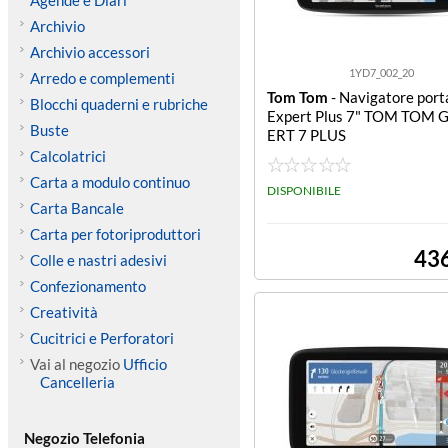
Agende e Diari
Archivio
Archivio accessori
1YD7_002_20
Arredo e complementi
Tom Tom
- Navigatore port
Blocchi quaderni e rubriche
Expert Plus 7" TOM TOM 
Buste
ERT 7 PLUS
Calcolatrici
Carta a modulo continuo
DISPONIBILE
Carta Bancale
Carta per fotoriproduttori
43
Colle e nastri adesivi
Confezionamento
Creatività
Cucitrici e Perforatori
Vai al negozio
Ufficio
Cancelleria
Negozio Telefonia