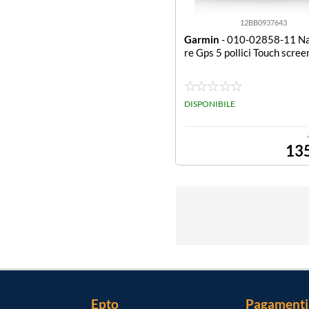
12BB0937643
Garmin
- 010-02858-11 Na
re Gps 5 pollici Touch scree
DISPONIBILE
13
Epto
Pagamenti