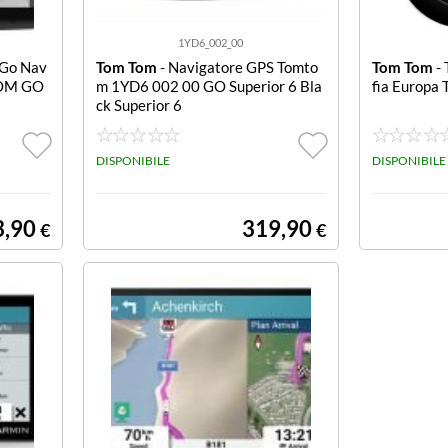
1YD6_002_00
 Go Nav
Tom Tom
- Navigatore GPS Tomto
Tom Tom
- 
TOM GO
m 1YD6 002 00 GO Superior 6 Bla
fia Europ
ck Superior 6
DISPONIBILE
DISPONIBILE
3,90
319,90
€
€