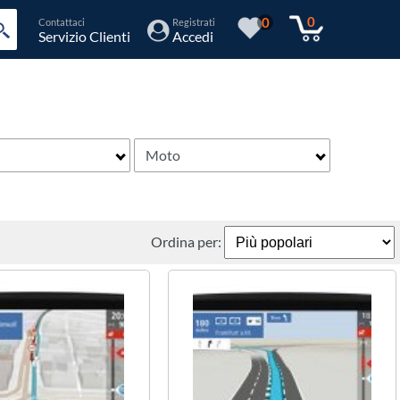
0
0
Contattaci
Registrati
Servizio Clienti
Accedi
Moto
Ordina per: