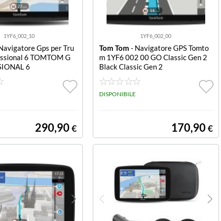
1YF6_002_10
1YF6_002_00
Navigatore Gps per Tru
Tom Tom
- Navigatore GPS Tomto
essional 6 TOMTOM G
m 1YF6 002 00 GO Classic Gen 2
SIONAL 6
Black Classic Gen 2
DISPONIBILE
290,90
170,90
€
€