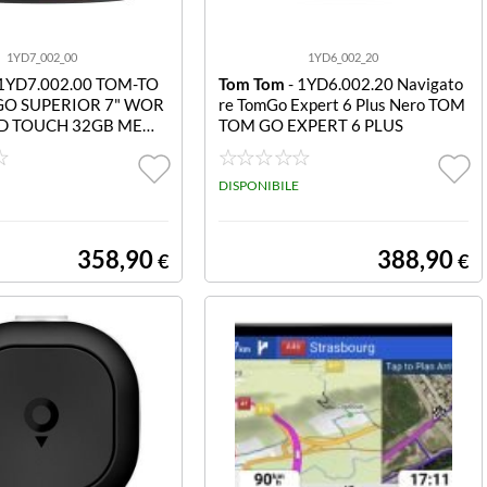
1YD7_002_00
1YD6_002_20
 1YD7.002.00 TOM-TO
Tom Tom
- 1YD6.002.20 Navigato
GO SUPERIOR 7" WOR
re TomGo Expert 6 Plus Nero TOM
HD TOUCH 32GB MEM
TOM GO EXPERT 6 PLUS
E A VITA MONDIALI
DISPONIBILE
358,90
388,90
€
€