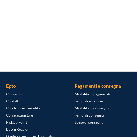
Epto
Pagamenti e consegna
Chi siamo
Modalità di pagamento
Contatti
Tempi di evasione
Condizioni di vendita
Modalità di consegna
Come acquistare
Tempi di consegna
PickUp Point
Spese di consegna
Buoni Regalo
Guide e consigli per l'acquisto