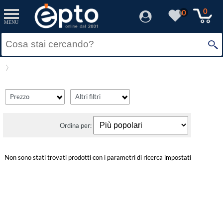
filter_fprezzo
filter_adds
Resetta
Resetta
Applica
Applica
0
0
MENU
Solo Promozioni
Prezzo minimo
Solo Disponibili
Visualizza solo le Novità
Prezzo massimo
Prezzo
Altri filtri
Ordina per:
Non sono stati trovati prodotti con i parametri di ricerca impostati