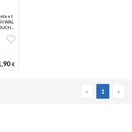
ete e t
NCH WAL
OUCH P
.35GHZ
1,90
€
«
1
»