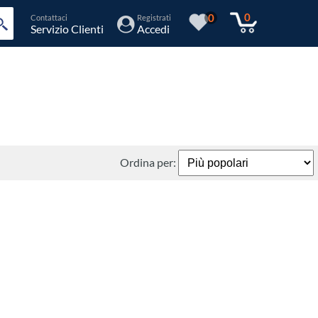
0
0
Contattaci
Registrati
Servizio Clienti
Accedi
Ordina per: