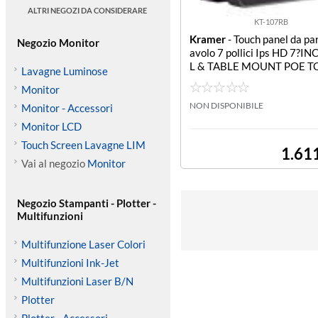
ALTRI NEGOZI DA CONSIDERARE
KT-107RB
Kramer
- Touch panel da par
Negozio Monitor
avolo 7 pollici Ips HD 7?I
L & TABLE MOUNT POE T
Lavagne Luminose
ANEL - BANDWIDTH TO 5
Monitor
NON DISPONIBILE
Monitor - Accessori
Monitor LCD
Touch Screen Lavagne LIM
1.61
Vai al negozio
Monitor
Negozio Stampanti - Plotter -
Multifunzioni
Multifunzione Laser Colori
Multifunzioni Ink-Jet
Multifunzioni Laser B/N
Plotter