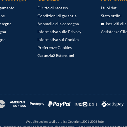
agamento
Diritto di recesso
I tuoi dati
one
Condizioni di garanzia
Stato ordini
onsegna
Anomalie alla consegna
Iscriviti all
egna
Informativa sulla Privacy
Assistenza Clie
gna
Informativa sui Cookies
Preferenze Cookies
Garanzia3
Estensioni
Web site design, testi e grafica Copyright 2001-2026 Epto.
ti si intendono IVA inclusa. Le informazioni riportate su www.epto.it possono essere soggette a 