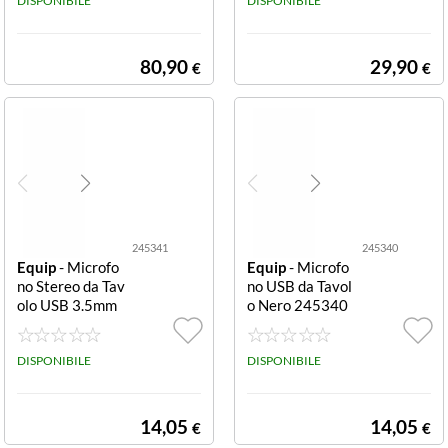
DISPONIBILE
MING GXT 234
DISPONIBILE
W YUNIX2537
4 - GXT 234W Y
UNIX USB GAM
80,90
29,90
€
€
ING MICROPH
ONE - WHI
245341
245340
Equip
- Microfo
Equip
- Microfo
no Stereo da Tav
no USB da Tavol
olo USB 3.5mm
o Nero 245340
MICROFONO U
MICROFONO U
SB DA TAVOLO
SB DA TAVOLO
STEREO
DISPONIBILE
DISPONIBILE
14,05
14,05
€
€