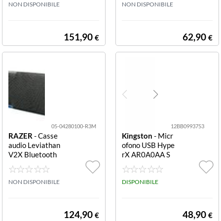
K
NON DISPONIBILE
NON DISPONIBILE
151,90
62,90
€
€
05-04280100-R3M
12BB0993753
RAZER
- Casse
Kingston
- Micr
audio Leviathan
ofono USB Hype
V2X Bluetooth
rX AR0A0AA S
65 W nero
OLOCAST 2 Bla
ck 2
NON DISPONIBILE
DISPONIBILE
124,90
48,90
€
€