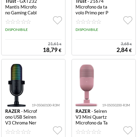
Trust
- GXT232
Trust
- 21674
Mantis Microfo
Microfono da ta
no Gaming Cabl
volo Primo per P
ato USB Nero M
c e laptop PRIM
ICROFONO ST
O DESK MICRO
REAMING GXT
DISPONIBILE
PHONE FOR PC
DISPONIBILE
232 MANTIS
AND LAPTOP
21,61
3,68
€
€
18,79
2,84
€
€
19-05060100-R3M
19-05050200-R3M
RAZER
- Microf
RAZER
- Seiren
ono USB Seiren
V3 Mini Quartz
V3 Chroma Ner
Microfono da Ta
o SEIREN V3 C
volo SEIREN V3
HROMA - BLAC
MINI - QUARTZ