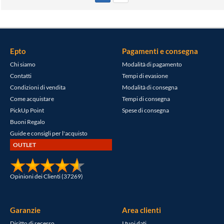
Epto
Pagamenti e consegna
Chi siamo
Modalità di pagamento
Contatti
Tempi di evasione
Condizioni di vendita
Modalità di consegna
Come acquistare
Tempi di consegna
PickUp Point
Spese di consegna
Buoni Regalo
Guide e consigli per l'acquisto
OUTLET
Opinioni dei Clienti (37269)
Garanzie
Area clienti
Diritto di recesso
I tuoi dati