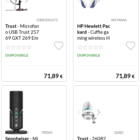
Trust
20.000 Hz
n.d.
(7)
(11)
96 Hz
12BB1001473
AM7A0AA
(1)
Trust
- Microfon
HP Hewlett Pac
o USB Trust 257
kard
- Cuffie ga
Plastica
(1)
69 GXT 269 Em
ming wireless H
ita II Black 269
yperX Cloud Jet
n.d.
(3)
Emita II
blu HyperX Clou
DISPONIBILE
d Jet WL LBLU
DISPONIBILE
GAM HS
71,89
71,89
€
€
700065
26082
Sennheiser
- Mi
Trust
- 26082