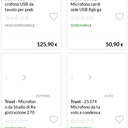
crofono USB da
Microfono cardi
tavolo per podc
oide USB Rgb ga
asting Profile Pr
ming 1.8m bianc
ofile
o
NON DISPONIBILE
DISPONIBILE
125,90
50,90
€
€
25770TRS
25374
Trust
- Microfon
Trust
- 25374
o da Studio di Re
Microfono da ta
gistrazione 270
volo a condensa
Emita II
tore TRUST MI
CROFONO GA