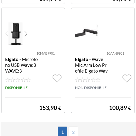
10MAB9901
10AAN9901
Elgato
- Microfo
Elgato
- Wave
no USB Wave:3
Mic Arm Low Pr
WAVE:3
ofile Elgato Wav
e Mic Arm (Low
Profile)
DISPONIBILE
NON DISPONIBILE
153,90
100,89
€
€
1
2