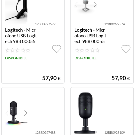
12BB0927577
12BB0927574
Logitech
- Micr
Logitech
- Micr
ofono USB Logit
ofono USB Logit
ech 988 00055
ech 988 00055
1 YETI Orb RGB
8 YETI Orb RGB
Lightsync Black
Lightsync Off w
Orb RGB Lights
DISPONIBILE
hite Orb RGB Li
DISPONIBILE
ync
ghtsync
57,90
57,90
€
€
12BB0927488
12BB0925109