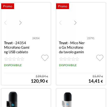
24354
23791
Trust
- 24354
Trust
- Mico Ner
Microfono Gami
o Gx Microfono
ng USB cablato
da tavolo gamin
con braccio GXT
g USB e Jack 3.5
255+ ONYX MI
mm GXT212 MI
CROPHONE AR
DISPONIBILE
CO USB MICRO
DISPONIBILE
M
PHONE
139,04
15,97
€
€
120,90
14,41
€
€