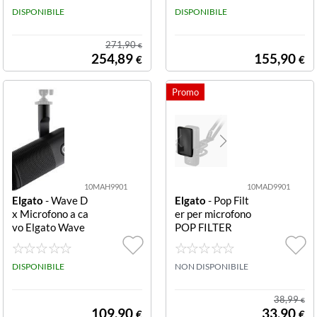
E, STACCABILE,
DISPONIBILE
DISPONIBILE
LUNG 989-000
171
271,90
€
254,89
155,90
€
€
10MAH9901
10MAD9901
Elgato
- Wave D
Elgato
- Pop Filt
x Microfono a ca
er per microfono
vo Elgato Wave
POP FILTER
DX
DISPONIBILE
NON DISPONIBILE
38,99
€
109,90
33,90
€
€