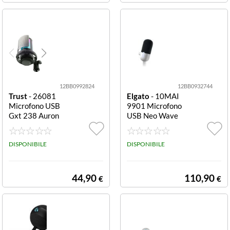
12BB0992824
12BB0932744
Trust
- 26081
Elgato
- 10MAI
Microfono USB
9901 Microfono
Gxt 238 Auron
USB Neo Wave
Rgb nero 238 A
White Wave
uron RGB
DISPONIBILE
DISPONIBILE
44,90
110,90
€
€