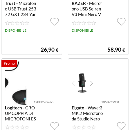
Trust
- Microfon
RAZER
- Microf
o USB Trust 253
ono USB Seiren
72 GXT 234 Yun
V3 Mini Nero V
ix RGB Black 23
3 Mini
4 Yunix RGB
DISPONIBILE
DISPONIBILE
26,90
58,90
€
€
12BB0597665
10MAO9901
Logitech
- GRO
Elgato
- Wave:3
UP COPPIA DI
MK.2 Microfono
MICROFONI ES
da Studio Nero
PANSIONE, OM
Wave:3 MK.2
NIDIREZIONAL