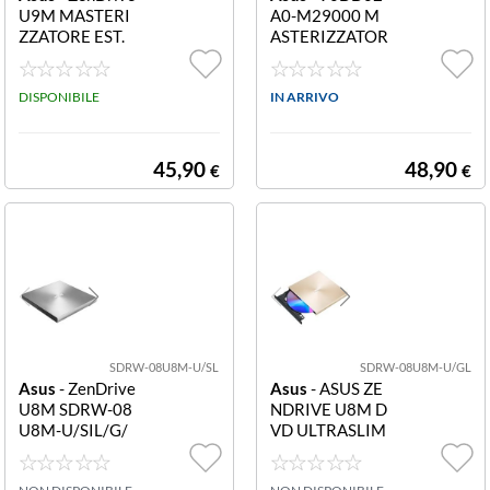
U9M MASTERI
A0-M29000 M
ZZATORE EST.
ASTERIZZATOR
GOLD TYPE C 9
E DVD SLIM ES
0DD02A5-M29
TERNO 8X BLA
000 MASTERIZ
DISPONIBILE
CK
IN ARRIVO
ZATORE EST. G
OLD TYPE C
45,90
48,90
€
€
SDRW-08U8M-U/SL
SDRW-08U8M-U/GL
Asus
- ZenDrive
Asus
- ASUS ZE
U8M SDRW-08
NDRIVE U8M D
U8M-U/SIL/G/
VD ULTRASLIM
AS/P2G 90DD0
SDRW-08U8M-
292-M29000 S
U/GOLD/G/AS/