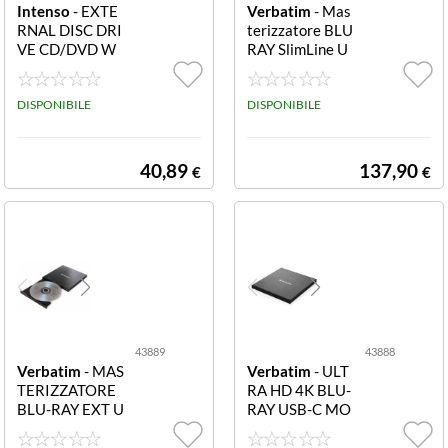
Intenso
- EXTE
Verbatim
- Mas
RNAL DISC DRI
terizzatore BLU
VE CD/DVD W
RAY SlimLine U
RITER 540140
SB 3.2 MOBILE
0 Intenso Exter
BLU-RAY REW
nal Disc Drive C
DISPONIBILE
RITER 3.0 4389
DISPONIBILE
D/DVD Writer
0 MOBILE BLU-
EOD 400D
RAY REWRITER
3.0
40,89
137,90
€
€
43889
43888
Verbatim
- MAS
Verbatim
- ULT
TERIZZATORE
RA HD 4K BLU-
BLU-RAY EXT U
RAY USB-C MO
SB 3.1 + SW
BILE RE-WRITE
R TYPE.C 4388