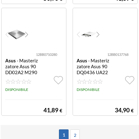
12BB0710280
12BB0137768
Asus
- Masteriz
Asus
- Masteriz
zatore Asus 90
zatore Asus 90
DD02A2 M290
DQ0436 UA22
00 ZENDRIVE
1KZ SDRW 08D
U9M Silver U9
2S U Lite White
M
DISPONIBILE
SDRW 08D2S U
DISPONIBILE
Lite
41,89
34,90
€
€
1
2