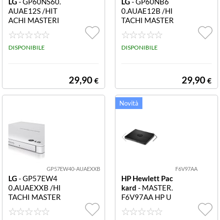
LG
- GP60NS60.
LG
- GP60NB6
AUAE12S /HIT
0.AUAE12B /HI
ACHI MASTERI
TACHI MASTER
ZZATORE DVD
IZZATORE DVD
ESTERNO GP6
ESTERNO GP6
0NS60 SLIM US
DISPONIBILE
0NB60 SLIM US
DISPONIBILE
B2.0 SILVER
B2.0 BLACK
29,90
29,90
€
€
GP57EW40-AUAEXXB
F6V97AA
LG
- GP57EW4
HP Hewlett Pac
0.AUAEXXB /HI
kard
- MASTER.
TACHI MASTER
F6V97AA HP U
IZZATORE DVD
SB External DV
ESTERNO GP5
DRW Drive Il vo