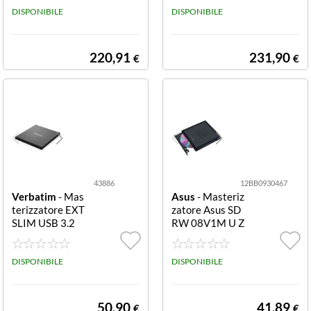
DISPONIBILE
8 MOBILE BLU-
DISPONIBILE
RAY RE-WRITE
R TYPE.C 4K
220,91
231,90
€
€
43886
12BB0930467
Verbatim
- Mas
Asus
- Masteriz
terizzatore EXT
zatore Asus SD
SLIM USB 3.2
RW 08V1M U Z
WRITER GEN.
ENDRIVE V1M
1/USB-C 43886
Black V1M
WRITER EXT SL
DISPONIBILE
DISPONIBILE
IM USB 3.2 GE
N.1/USB-C
50,90
41,89
€
€