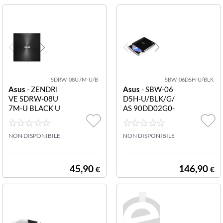
SDRW-08U7M-U/B
SBW-06D5H-U/BLK
Asus
- ZENDRI
Asus
- SBW-06
VE SDRW-08U
D5H-U/BLK/G/
7M-U BLACK U
AS 90DD02G0-
NERO 90DD01
M29000 SBW-
X0-M29000 M
06D5H-U/BLK/
ASTERIZZATOR
NON DISPONIBILE
G/AS/P2G
NON DISPONIBILE
E ASUS SDRW-
08U7M-U/B
45,90
146,90
€
€