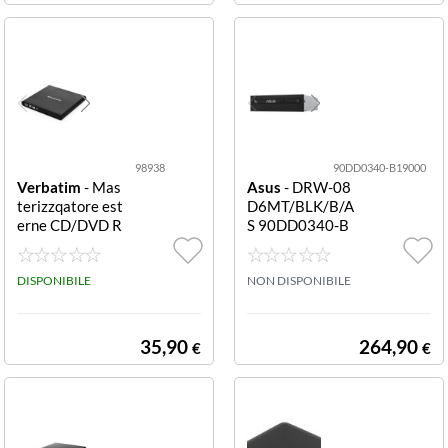
98938
90DD0340-B19000
Verbatim
- Mas
Asus
- DRW-08
terizzqatore est
D6MT/BLK/B/A
erne CD/DVD R
S 90DD0340-B
EWRITER DVD
19000
USB EXT SLIM
NERO 98938 D
DISPONIBILE
NON DISPONIBILE
VD REWRITER
USB EXT SLIM
NERO
35,90
264,90
€
€