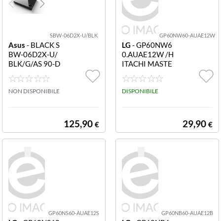
SBW-06D2X-U/BLK
GP60NW60-AUAE12W
Asus
- BLACK S
LG
- GP60NW6
BW-06D2X-U/
0.AUAE12W /H
BLK/G/AS 90-D
ITACHI MASTE
T20305-UA199
RIZZATORE DV
KZ SBW-06D2X
D ESTERNO GP
-U/BLK/G/AS
NON DISPONIBILE
60NW60 SLIM
DISPONIBILE
USB2.0 WHITE
125,90
29,90
€
€
GP60NS60-AUAE12S
GP60NB60-AUAE12B