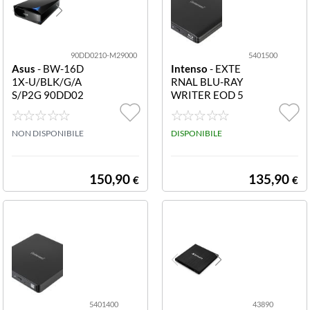
90DD0210-M29000
5401500
Asus
- BW-16D
Intenso
- EXTE
1X-U/BLK/G/A
RNAL BLU-RAY
S/P2G 90DD02
WRITER EOD 5
10-M29000
00BD 5401500
Intenso Externa
NON DISPONIBILE
l Disc Drive Blu-
DISPONIBILE
ray Writer EOD
500BD
150,90
135,90
€
€
5401400
43890