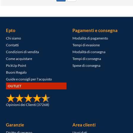
Epto
Pagamenti e consegna
Chi siamo
Modalità di pagamento
Contatti
Tempi di evasione
Condizioni di vendita
Modalità di consegna
Come acquistare
Tempi di consegna
PickUp Point
Spese di consegna
Buoni Regalo
Guide e consigli per l'acquisto
OUTLET
Opinioni dei Clienti (37268)
Garanzie
Area clienti
Diritto di recesso
I tuoi dati