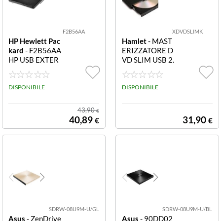
Verbatim
F2B56AA
XDVDSLIMK
HP Hewlett Pac
Hamlet
- MAST
kard
- F2B56AA
ERIZZATORE D
HP USB EXTER
VD SLIM USB 2.
NAL DVDRW D
0 8.5GB DUAL L
RIVE HP - Unit d
AYER *
isco - DVD-RW -
DISPONIBILE
DISPONIBILE
USB - esterno -
per Elite c1030,
43,90
€
EliteBook 83X
40,89
31,90
€
€
G7, 84X G7, ZB
ook Create G7,
Studio G7, ZBoo
k Fury 15 G7, 1
7 G7
SDRW-08U9M-U/GL
SDRW-08U9M-U/BL
Asus
- ZenDrive
Asus
- 90DD02