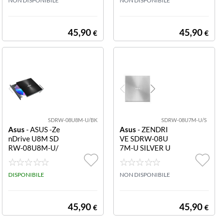
DRW-08U8M-
NON DISPONIBILE
P2G 90DD0295
NON DISPONIBILE
U/SIL/G/AS/P2
-M29000 SDR
G
W-08U8M-U/G
OLD/G/AS/P2G
45,90
45,90
€
€
SDRW-08U8M-U/BK
SDRW-08U7M-U/S
Asus
- ASUS -Ze
Asus
- ZENDRI
nDrive U8M SD
VE SDRW-08U
RW-08U8M-U/
7M-U SILVER U
BLK/G/AS/P2G
90DD01X2-M2
90DD0290-M2
9000 MASTERI
9000 SDRW-08
DISPONIBILE
ZZATORE ASUS
NON DISPONIBILE
U8M-U/BLK/G/
SDRW-08U7M
AS/P2G
U SILVER
45,90
45,90
€
€