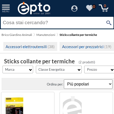
filter_id
filtro_energy
filter_fprezzo
filter_adds
Resetta
Resetta
Resetta
Resetta
Applica
Applica
Applica
Applica
0
0
MENU
×
Solo Promozioni
D
(1)
Prezzo minimo
Ro Ma
Solo Disponibili
Brico Giardino Animali
Manutenzioni
Sticks collante per termiche
Stanley
Visualizza solo le Novità
Prezzo massimo
Accessori elettroutensili
(38)
Accessori per prezzatrici
(19)
Sticks collante per termiche
(2 prodotti)
Marca
Classe Energetica
Prezzo
Ordina per: