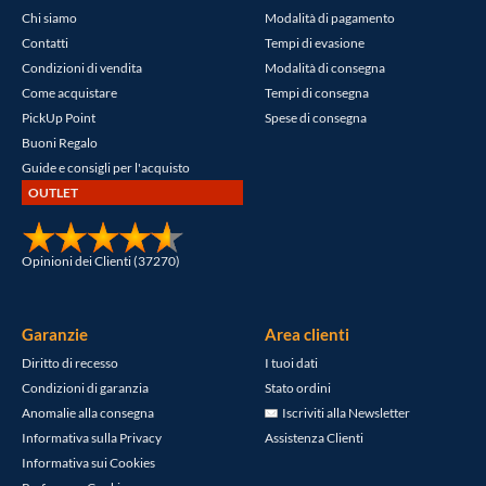
Chi siamo
Modalità di pagamento
Contatti
Tempi di evasione
Condizioni di vendita
Modalità di consegna
Come acquistare
Tempi di consegna
PickUp Point
Spese di consegna
Buoni Regalo
Guide e consigli per l'acquisto
OUTLET
Opinioni dei Clienti (37270)
Garanzie
Area clienti
Diritto di recesso
I tuoi dati
Condizioni di garanzia
Stato ordini
Anomalie alla consegna
Iscriviti alla Newsletter
Informativa sulla Privacy
Assistenza Clienti
Informativa sui Cookies