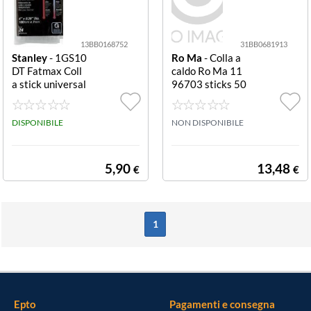
13BB0168752
31BB0681913
Stanley
- 1GS10
Ro Ma
- Colla a
DT Fatmax Coll
caldo Ro Ma 11
a stick universal
96703 sticks 50
e Trasparente 7
0 gr Nero sticks
x100 mm sticks
500 gr
DISPONIBILE
NON DISPONIBILE
5,90
13,48
€
€
1
Epto
Pagamenti e consegna