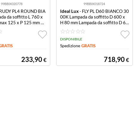
99BBIX020778
99BBIX018724
 RUDY PL4 ROUND BIA
Ideal Lux
- FLY PL D60 BIANCO 30
a da soffitto L 760 x
00K Lampada da soffitto D 600 x
 max 125 x P 125 mm La
H 80 mm Lampada da soffitto D 60
ffitto L 760 x H min 90
0 x H 80 mm
x P 125 mm
DISPONIBILE
GRATIS
Spedizione
GRATIS
233,90
718,90
€
€