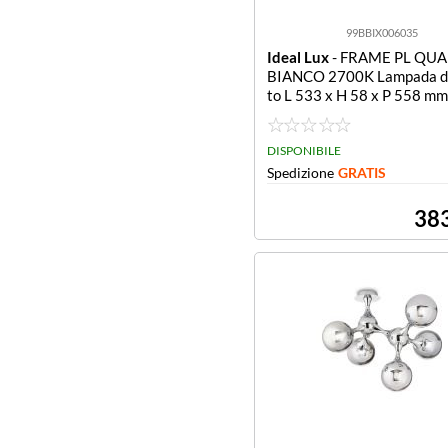
99BBIX006035
Ideal Lux
- FRAME PL QU
BIANCO 2700K Lampada da
to L 533 x H 58 x P 558 m
da da soffitto L 533 x H 58
mm
DISPONIBILE
Spedizione
GRATIS
38