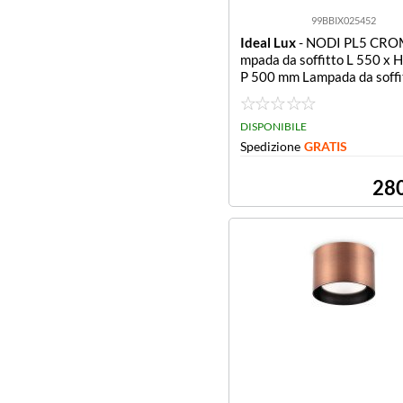
99BBIX025452
Ideal Lux
- NODI PL5 CRO
mpada da soffitto L 550 x 
P 500 mm Lampada da soffi
50 x H 550 x P 500 mm
DISPONIBILE
Spedizione
GRATIS
28