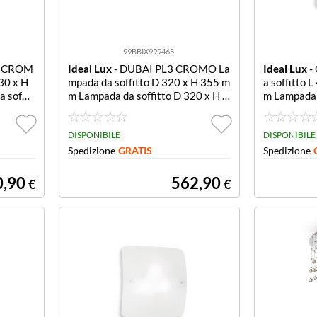
99BBIX999465
8 CROM
Ideal Lux
- DUBAI PL3 CROMO La
Ideal Lux
-
30 x H
mpada da soffitto D 320 x H 355 m
a soffitto 
 soffit
m Lampada da soffitto D 320 x H 3
m Lampada d
 mm
55 mm
00 x P 490
DISPONIBILE
DISPONIBILE
Spedizione
GRATIS
Spedizione
0,90
562,90
€
€