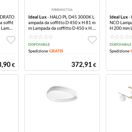
99BBIX027326
ADRATO
Ideal Lux
- HALO PL D45 3000K L
Ideal Lux
-
 soffit
ampada da soffitto D 450 x H 81 m
NCO Lampad
m Lampa
m Lampada da soffitto D 450 x H 8
H 200 mm L
 x P 558
1 mm
00 x H 20
DISPONIBILE
DISPONIBILE
Spedizione
GRATIS
Spedizione
3,90
372,91
€
€