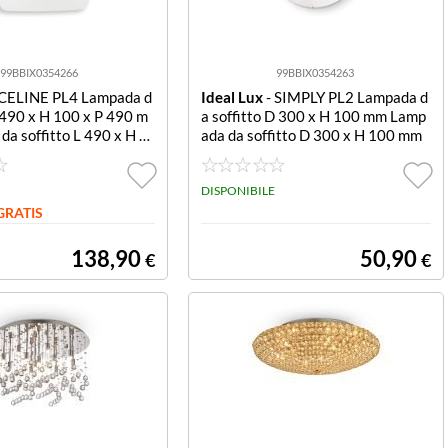
99BBIX0354266
99BBIX0354263
 CELINE PL4 Lampada d
Ideal Lux
- SIMPLY PL2 Lampada d
L 490 x H 100 x P 490 m
a soffitto D 300 x H 100 mm Lamp
a soffitto L 490 x H 1
ada da soffitto D 300 x H 100 mm
 mm
DISPONIBILE
GRATIS
138,90
50,90
€
€