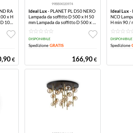
99BBIX020974
UND RA
Ideal Lux
- PLANET PL D50 NERO
Ideal Lux
-
100 x H
Lampada da soffitto D 500 x H 50
NCO Lampad
 D 100
mm Lampada da soffitto D 500 x H
H min 90 /
50 mm
mpada da so
/ max 125 
DISPONIBILE
DISPONIBILE
Spedizione
GRATIS
Spedizione
0,90
166,90
€
€