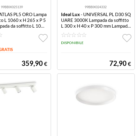
99BBIX025139
99BBIX024332
 ATLAS PL5 ORO Lampa
Ideal Lux
- UNIVERSAL PL D30 SQ
tto L 1060 x H 265 x P 5
UARE 3000K Lampada da soffitto
ada da soffitto L 1060
L 300 x H 40 x P 300 mm Lampada
P 545 mm
da soffitto L 300 x H 40 x P 300 m
m
DISPONIBILE
GRATIS
359,90
72,90
€
€