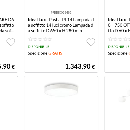
99BBIX033482
ARE D6
Ideal Lux
- Pasha' PL14 Lampada d
Ideal Lux
-
offitto
a soffitto 14 luci cromo Lampada d
0 H750 OTT
a soffi
a soffitto D 650 x H 280 mm
tto D 60 x
offitto D 
DISPONIBILE
DISPONIBILE
Spedizione
GRATIS
Spedizione
5,90
1.343,90
€
€