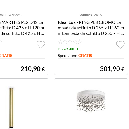
99BBIX0354017
99BBIX0353935
 SMARTIES PL2 D42 La
Ideal Lux
- KING PL3 CROMO La
offitto D 425 x H 120 m
mpada da soffitto D 255 x H 160 m
a soffitto D 425 x H 1
m Lampada da soffitto D 255 x H 1
60 mm
DISPONIBILE
GRATIS
Spedizione
GRATIS
210,90
301,90
€
€