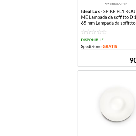
99BBIX022312
Ideal Lux
- SPIKE PL1 RO
ME Lampada da soffitto D 
65 mm Lampada da soffitto
x H 65 mm
DISPONIBILE
Spedizione
GRATIS
9