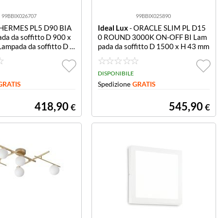
99BBIX026707
99BBIX025890
 HERMES PL5 D90 BIA
Ideal Lux
- ORACLE SLIM PL D15
a da soffitto D 900 x
0 ROUND 3000K ON-OFF BI Lam
ampada da soffitto D 9
pada da soffitto D 1500 x H 43 mm
0 mm
DISPONIBILE
GRATIS
Spedizione
GRATIS
418,90
545,90
€
€