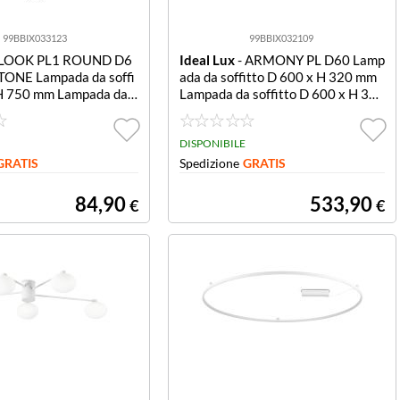
99BBIX033123
99BBIX032109
 LOOK PL1 ROUND D6
Ideal Lux
- ARMONY PL D60 Lamp
ONE Lampada da soffi
ada da soffitto D 600 x H 320 mm
 H 750 mm Lampada da s
Lampada da soffitto D 600 x H 320
60 x H 750 mm
mm
DISPONIBILE
GRATIS
Spedizione
GRATIS
84,90
533,90
€
€