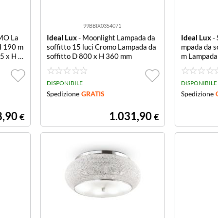
99BBIX0354071
MO La
Ideal Lux
- Moonlight Lampada da
Ideal Lux
-
H 190 m
soffitto 15 luci Cromo Lampada da
mpada da s
5 x H 1
soffitto D 800 x H 360 mm
m Lampada d
20 mm
DISPONIBILE
DISPONIBILE
Spedizione
GRATIS
Spedizione
8,90
1.031,90
€
€