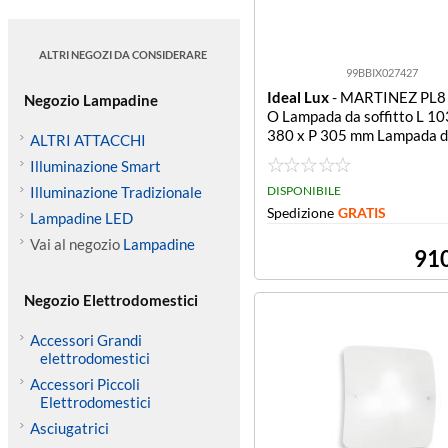
ALTRI NEGOZI DA CONSIDERARE
99BBIX027427
Ideal Lux
- MARTINEZ PL
Negozio Lampadine
O Lampada da soffitto L 10
380 x P 305 mm Lampada da
ALTRI ATTACCHI
to L 1030 x H 380 x P 305
Illuminazione Smart
Illuminazione Tradizionale
DISPONIBILE
Spedizione
GRATIS
Lampadine LED
Vai al negozio
Lampadine
91
Negozio Elettrodomestici
Accessori Grandi
elettrodomestici
Accessori Piccoli
Elettrodomestici
Asciugatrici