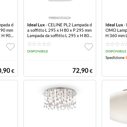
99BBIX0354224
mpada d
Ideal Lux
- CELINE PL2 Lampada d
Ideal Lux
-
 390 mm
a soffitto L 295 x H 80 x P 295 mm
OMO Lampad
x H 90 x
Lampada da soffitto L 295 x H 80 x
H 360 mm L
P 295 mm
00 x H 36
DISPONIBILE
DISPONIBILE
Spedizione
0,90
72,90
€
€