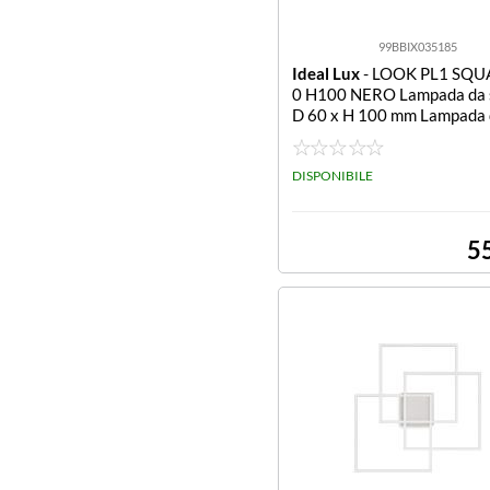
99BBIX035185
Ideal Lux
- LOOK PL1 SQU
0 H100 NERO Lampada da s
D 60 x H 100 mm Lampada d
tto D 60 x H 100 mm
DISPONIBILE
5