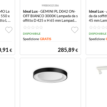
99BBIX025386
MO La
Ideal Lux
- GEMINI PL D042 ON-
Ideal Lux
-
H 550 x
OFF BIANCO 3000K Lampada da s
da da soffi
tto L 5
offitto D 425 x H 65 mm Lampada
45 mm Lamp
da soffitto D 425 x H 65 mm
x H 265 x 
DISPONIBILE
DISPONIBILE
Spedizione
GRATIS
Spedizione
0,91
285,89
€
€