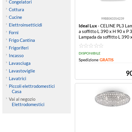
Congelatori
Cottura
Cucine
99BBIX0354239
Elettroinsetticidi
Ideal Lux
- CELINE PL3 La
a soffitto L 390 x H 90 x P
Forni
Lampada da soffitto L 390 
Frigo Cantina
P 390 mm
Frigoriferi
DISPONIBILE
Incasso
Spedizione
GRATIS
Lavasciuga
Lavastoviglie
9
Lavatrici
Piccoli elettrodomestici
Casa
Vai al negozio
Elettrodomestici