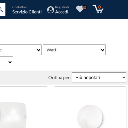
0
0
Contattaci
Registrati
Servizio Clienti
Accedi
e
Watt
i
Ordina per: