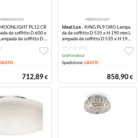
99BBIX0354201
99BBIX0354189
 MOONLIGHT PL12 CR
Ideal Lux
- KING PL9 ORO Lampa
a da soffitto D 600 x
da da soffitto D 535 x H 190 mm L
ampada da soffitto D 6
ampada da soffitto D 535 x H 190
0 mm
mm
DISPONIBILE
GRATIS
Spedizione
GRATIS
712,89
858,90
€
€