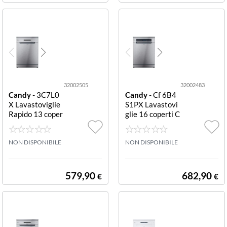
32002505
32002483
Candy
- 3C7L0
Candy
- Cf 6B4
X Lavastoviglie
S1PX Lavastovi
Rapido 13 coper
glie 16 coperti C
ti Classe C Lava
lasse B CANDY
stoviglie Rapido
LAVASTOVIGLI
13 coperti class
NON DISPONIBILE
E CF 6B4S1PX
NON DISPONIBILE
e C motore inve
rter led wifi+ble
maxi vasca ciclo
579,90
682,90
€
€
wash dry 35 ino
x