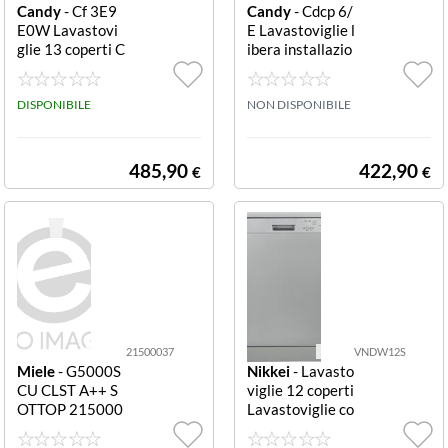
Candy
- Cf 3E9
Candy
- Cdcp 6/
E0W Lavastovi
E Lavastoviglie l
glie 13 coperti C
ibera installazio
lasse e libera ins
ne 6 coperti Cla
tallazione Rapid
sse F LAVASTO
CF 3E9E0W Lav
DISPONIBILE
VIGLIE CANDY
NON DISPONIBILE
astoviglie 13 Co
6 PS A+ 51DB 6
perti Maxi TUB
PROGRAMMI B
e Maxi Ladle 5 P
IANCO
485,90
422,90
€
€
rogrammi Parte
nza Ritardata Cl
asse E 59 7x59
8x81 8 cm Bian
co
21500037
VNDW12S
Miele
- G5000S
Nikkei
- Lavasto
CU CLST A++ S
viglie 12 coperti
OTTOP 215000
Lavastoviglie co
37 G5000SCU
lore silver, front
CLST A++ SOTT
alino a vista, 4 p