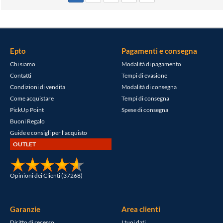
Epto
Pagamenti e consegna
Chi siamo
Modalità di pagamento
Contatti
Tempi di evasione
Condizioni di vendita
Modalità di consegna
Come acquistare
Tempi di consegna
PickUp Point
Spese di consegna
Buoni Regalo
Guide e consigli per l'acquisto
OUTLET
Opinioni dei Clienti (37268)
Garanzie
Area clienti
Diritto di recesso
I tuoi dati