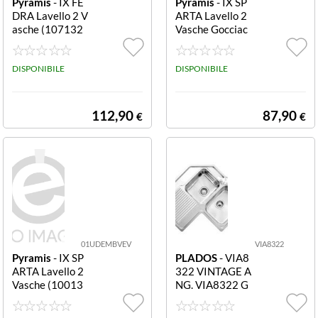
Pyramis
- IX FE
Pyramis
- IX SP
810 mm
(2)
DRA Lavello 2 V
ARTA Lavello 2
asche (107132
Vasche Gocciac
811 mm
(1)
601)
atoio SX (10015
0701)
820 mm
DISPONIBILE
DISPONIBILE
(1)
830 mm
(6)
112,90
87,90
€
€
838 mm
(3)
838,2 mm
(1)
842 mm
(2)
86 cm
(1)
01UDEMBVEV
VIA8322
Pyramis
- IX SP
PLADOS
- VIA8
860
(2)
ARTA Lavello 2
322 VINTAGE A
Vasche (10013
NG. VIA8322 G
860 mm
(82)
3001)
SX