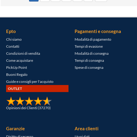
Epto
Pagamenti e consegna
Chi siamo
Modalità di pagamento
Contatti
Tempi di evasione
Condizioni di vendita
Modalità di consegna
Come acquistare
Tempi di consegna
PickUp Point
Spese di consegna
Buoni Regalo
Guide e consigli per l'acquisto
OUTLET
Opinioni dei Clienti (37270)
Garanzie
Area clienti
Diritto di recesso
I tuoi dati