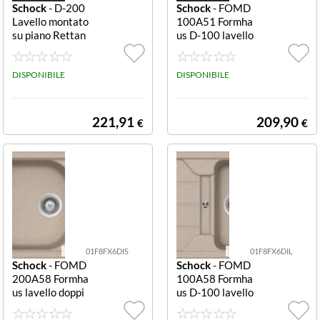
Schock
- D-200
Schock
- FOMD
Lavello montato
100A51 Formha
su piano Rettan
us D-100 lavello
golare Granito
1 vasca con goc
Antracite 2 vasc
ciolatoio Antrac
he Formhaus D-
DISPONIBILE
ite Formhaus D-
DISPONIBILE
200 Lavello mo
100 FOMD100
ntato su piano R
A51 Lavello Ret
ettangolare Cris
tangolare 1 Vas
221,91
209,90
€
€
talite
ca + Gocciolatoi
o Sinistra Crista
lite Antracite 8
60 x 500 (2768
051)
01F8FX6DIS
01F8FX6DIL
Schock
- FOMD
Schock
- FOMD
200A58 Formha
100A58 Formha
us lavello doppi
us D-100 lavello
a vasca con gocc
1 vasca con goc
iolatoio Sabbia F
ciolatoio Sabbia