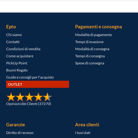
Epto
Pagamenti e consegna
Chi siamo
Modalità di pagamento
Contatti
Tempi di evasione
Condizioni di vendita
Modalità di consegna
Come acquistare
Tempi di consegna
PickUp Point
Spese di consegna
Buoni Regalo
Guide e consigli per l'acquisto
OUTLET
Opinioni dei Clienti (37270)
Garanzie
Area clienti
Diritto di recesso
I tuoi dati