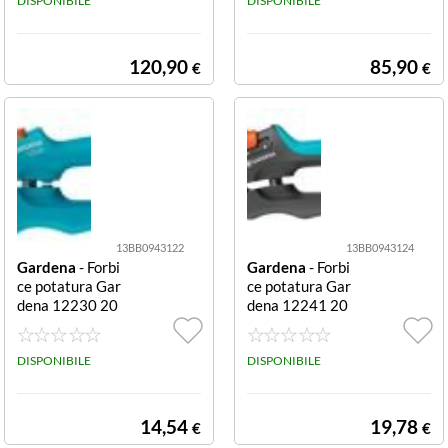
abile testa orien
DISPONIBILE
DISPONIBILE
tabile
120,90
85,90
€
€
13BB0943122
13BB0943124
Gardena
- Forbi
Gardena
- Forbi
ce potatura Gar
ce potatura Gar
dena 12230 20
dena 12241 20
EASYCUT Bypa
PREMIUMCUT
ss Bypass
Bypass Bypass
DISPONIBILE
DISPONIBILE
14,54
19,78
€
€