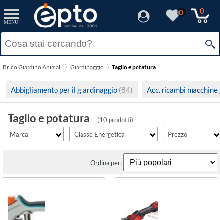
filter_id
filtro_energy
filter_fprezzo
filter_adds
Resetta
Resetta
Resetta
Resetta
Applica
Applica
Applica
Applica
0
0
MENU
×
Solo Promozioni
E
(2)
Prezzo minimo
Bahco
Solo Disponibili
Brico Giardino Animali
Giardinaggio
Taglio e potatura
Einhell
Visualizza solo le Novità
Prezzo massimo
Abbigliamento per il giardinaggio
(84)
Acc. ricambi macchine
Gardena
Taglio e potatura
(10 prodotti)
Marca
Classe Energetica
Prezzo
Ordina per: