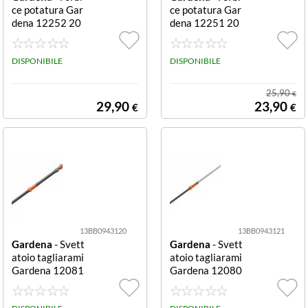
ce potatura Gar
ce potatura Gar
dena 12252 20
dena 12251 20
PREMIUMCUT
PREMIUMCUT
PRO FLEX Bypa
PRO Bypass By
ss Bypass
DISPONIBILE
pass
DISPONIBILE
25,90
€
29,90
23,90
€
€
13BB0943120
13BB0943121
Gardena
- Svett
Gardena
- Svett
atoio tagliarami
atoio tagliarami
Gardena 12081
Gardena 12080
20 STARCUT P
20 STARCUT P
RO testa orient
RO