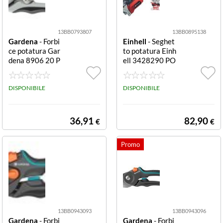
13BB0793807
13BB0895138
Gardena
- Forbi
Einhell
- Seghet
ce potatura Gar
to potatura Einh
dena 8906 20 P
ell 3428290 PO
REMIUM Bypas
WER X-CHANG
s Bypass
E Ge Gs 18 150
DISPONIBILE
Li Ge Gs 18 150
DISPONIBILE
Li
36,91
82,90
€
€
13BB0943093
13BB0943096
Gardena
- Forbi
Gardena
- Forbi