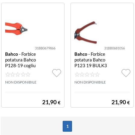
31BB0679866
31BB0681056
Bahco
- Forbice
Bahco
- Forbice
potatura Bahco
potatura Bahco
P128-19 cogliu
P123 19 BULK3
vaForbice potat
0 BypassForbice
ura Bahco P128
potatura Bahco
-19 cogliuva ( co
NON DISPONIBILE
P123 19 BULK3
NON DISPONIBILE
gliuva (conf. da
Bypass (conf. da
2 pz.)
2 pz.)
21,90
21,90
€
€
1