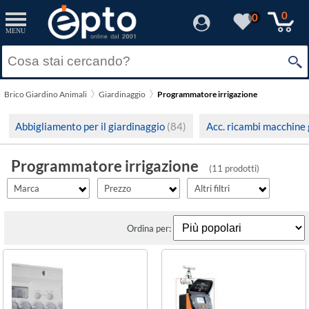
filter_id
filter_fprezzo
filter_adds
Resetta
Resetta
Resetta
Applica
Applica
Applica
0
0
MENU
×
Solo Promozioni
Prezzo minimo
Claber
Solo Disponibili
Brico Giardino Animali
Giardinaggio
Programmatore irrigazione
Visualizza solo le Novità
Prezzo massimo
Abbigliamento per il giardinaggio
(84)
Acc. ricambi macchine
Programmatore irrigazione
(11 prodotti)
Marca
Prezzo
Altri filtri
Ordina per: