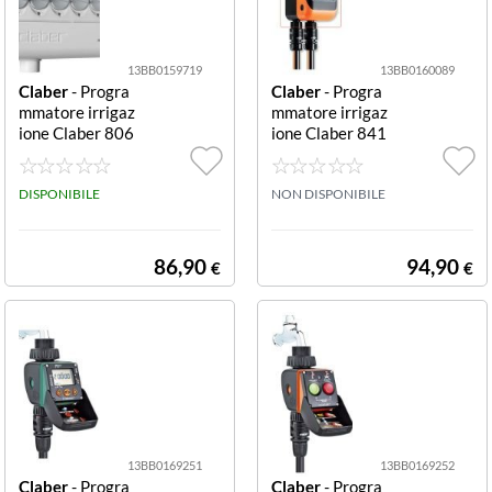
13BB0159719
13BB0160089
Claber
- Progra
Claber
- Progra
mmatore irrigaz
mmatore irrigaz
ione Claber 806
ione Claber 841
0 RAINJET Mult
0 AQUADUE Du
ipla 9V Multipla
plo (9V) Duplo
9V
DISPONIBILE
(9V)
NON DISPONIBILE
86,90
94,90
€
€
13BB0169251
13BB0169252
Claber
- Progra
Claber
- Progra