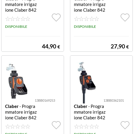
mmatore irrigaz
mmatore irrigaz
ione Claber 842
ione Claber 842
8 RAINJET Aqu
5 RAINJET Aqu
auno Video 2 (9
auno Pratico (9
V) Aquauno Vid
DISPONIBILE
V) Aquauno Prat
DISPONIBILE
eo 2 (9V)
ico (9V)
44,90
27,90
€
€
13BB0169253
13BB0362101
Claber
- Progra
Claber
- Progra
mmatore irrigaz
mmatore irrigaz
ione Claber 842
ione Claber 842
2 RAINJET Aqu
3 RAINJET Aqu
auno Logica (9
auno Select (9V)