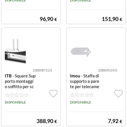
AGGIO A PARE
DISPONIBILE
DISPONIBILE
TE PER COLON
NE PRO SERIES
COMPONENT
96,90
151,90
€
€
22BB0871131
22BB0912431
ITB
- Square Sup
Imou
- Staffa di
porto montaggi
supporto a pare
o soffitto per sc
te per telecame
hermi motorizza
re indoor bianca
ti OPZIONE PE
WALL BRACKE
R MONTAGGIO
DISPONIBILE
T INDOOR CA
DISPONIBILE
SOFFITTO DI S
MERAS.
CHERMI MOTO
RIZZATI SQUA
388,90
7,92
€
€
RE