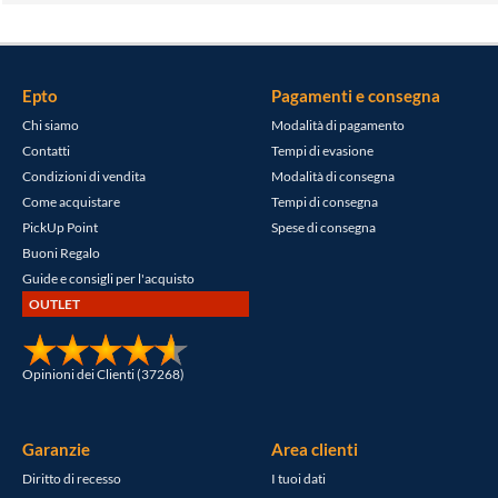
Epto
Pagamenti e consegna
Chi siamo
Modalità di pagamento
Contatti
Tempi di evasione
Condizioni di vendita
Modalità di consegna
Come acquistare
Tempi di consegna
PickUp Point
Spese di consegna
Buoni Regalo
Guide e consigli per l'acquisto
OUTLET
Opinioni dei Clienti (37268)
Garanzie
Area clienti
Diritto di recesso
I tuoi dati