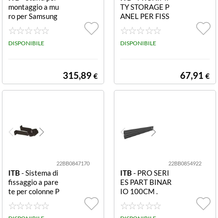
montaggio a mu
TY STORAGE P
ro per Samsung
ANEL PER FISS
Flip 55 ECO FLI
AGGIO STORA
PBOARD 55 SA
GE SU STAFFA
MSUNG FLIP 5
DISPONIBILE
DISPONIBILE
5 MULTIMEDIA
WHITEBOARD
315,89
67,91
€
€
22BB0847170
22BB0854922
ITB
- Sistema di
ITB
- PRO SERI
fissaggio a pare
ES PART BINAR
te per colonne P
IO 100CM .
ro Series nero SI
STEMA DI FISS