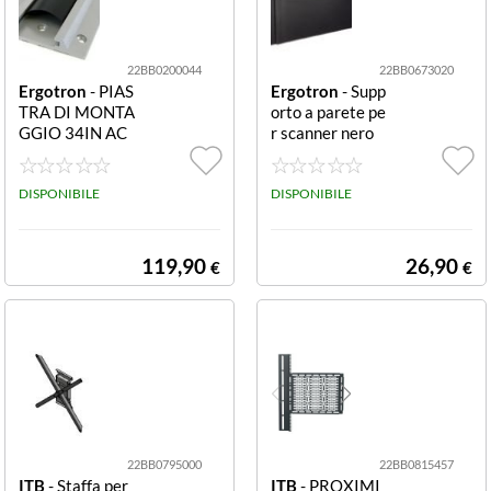
22BB0200044
22BB0673020
Ergotron
- PIAS
Ergotron
- Supp
TRA DI MONTA
orto a parete pe
GGIO 34IN AC
r scanner nero
CESSORIO
WALL MOUNT
SCANNER HOL
DISPONIBILE
DER .
DISPONIBILE
119,90
26,90
€
€
22BB0795000
22BB0815457
ITB
- Staffa per
ITB
- PROXIMI