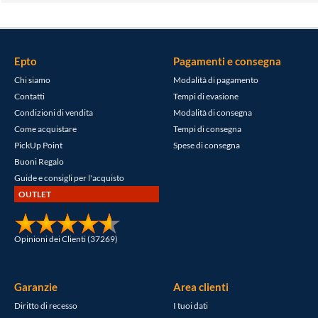
Epto
Pagamenti e consegna
Chi siamo
Modalità di pagamento
Contatti
Tempi di evasione
Condizioni di vendita
Modalità di consegna
Come acquistare
Tempi di consegna
PickUp Point
Spese di consegna
Buoni Regalo
Guide e consigli per l'acquisto
OUTLET
Opinioni dei Clienti (37269)
Garanzie
Area clienti
Diritto di recesso
I tuoi dati