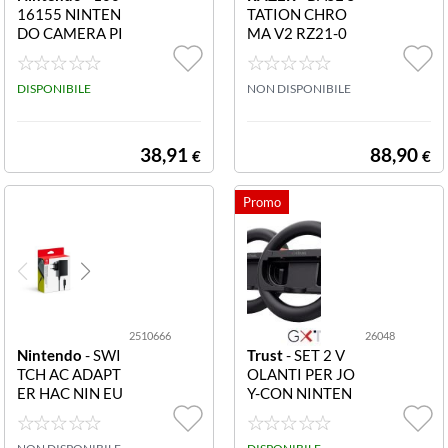
16155 NINTEN
TATION CHRO
DO CAMERA PI
MA V2 RZ21-0
RANHA PLANT
1510100-R3M
SWITCH 2Came
1 BASE STATIO
ra Pianta Carniv
DISPONIBILE
N V2 CHROMA
NON DISPONIBILE
ora per Switch 2
38,91
88,90
€
€
2510666
26048
Nintendo
- SWI
Trust
- SET 2 V
TCH AC ADAPT
OLANTI PER JO
ER HAC NIN EU
Y-CON NINTEN
R 2510666 HA
DO SWITCH - G
C NIN SWITCH
XT NERO GXT1