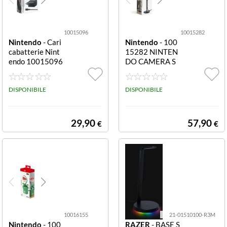
10015096
10015282
Nintendo
- Cari
Nintendo
- 100
cabatterie Nint
15282 NINTEN
endo 10015096
DO CAMERA S
SWITCH 2 USB
WITCH 2Camer
C Black USB C
a per Switch 2
DISPONIBILE
DISPONIBILE
29,90
57,90
€
€
10016155
21-01510100-R3M
Nintendo
- 100
RAZER
- BASE S