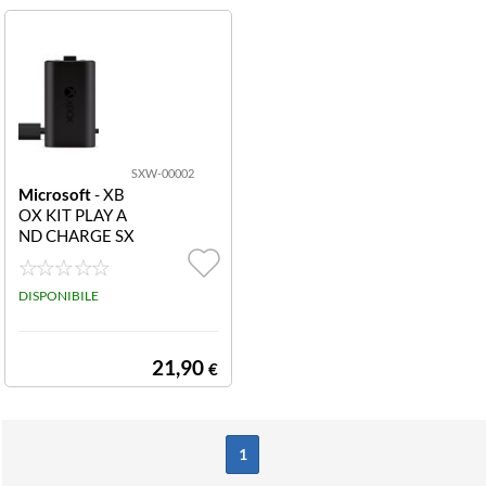
SXW-00002
Microsoft
- XB
OX KIT PLAY A
ND CHARGE SX
W-00002 XBO
X KIT PLAY AN
D CHARGE
DISPONIBILE
21,90
€
1