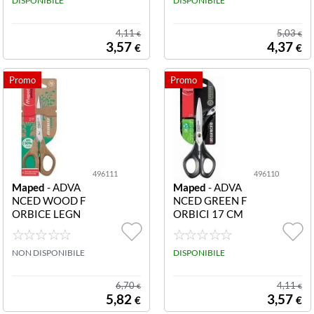
UNIVERSAL C
DISPONIBILE
17CM
DISPONIBILE
M 18 ASIM
4,11
5,03
€
€
3,57
4,37
€
€
496111
496110
Maped
- ADVA
Maped
- ADVA
NCED WOOD F
NCED GREEN F
ORBICE LEGN
ORBICI 17 CM
O 17CM 49611
496110 FORBI
1 Maped Forbici
CI ADVANCED
Advanced Legno
NON DISPONIBILE
GREEN 17 CM
DISPONIBILE
17 cm
6,70
4,11
€
€
5,82
3,57
€
€