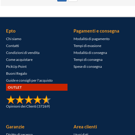
Epto
Pagamenti e consegna
Chi siamo
Modalità di pagamento
Contatti
Tempi di evasione
Condizioni di vendita
Modalità di consegna
Come acquistare
Tempi di consegna
PickUp Point
Spese di consegna
Buoni Regalo
Guide e consigli per l'acquisto
OUTLET
Opinioni dei Clienti (37269)
Garanzie
Area clienti
Diritto di recesso
I tuoi dati