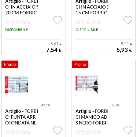
Artiglio
- FORBI
Artiglio
- FORBI
CI IN ACCIAIO ?
CI IN ACCIAIO ?
20 CM FORBIC
15 CM FORBIC
E 4381 FORBIC
E 4380 FORBIC
E ACCIAIO cm.
E ACCIAIO cm.
20
DISPONIBILE
15
DISPONIBILE
8,67
8,21
€
€
7,54
5,93
€
€
4370T
4368T
Artiglio
- FORBI
Artiglio
- FORBI
CI PUNTA ARR
CI MANICO AB
OTONDATA NE
S NERO FORBI
RO FORBICE M
CE CM21 TRY
ANICO ABS CM
ME 4368T FOR