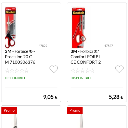
47829
47827
3M
- Forbice ® -
3M
- Forbici ®?
Precision 20 C
Comfort FORBI
M 7100306376
CE CONFORT 2
FORBICE PREC
0 CM 7000081
ISION 20 CM
639 FORBICE C
DISPONIBILE
ONFORT 20 C
DISPONIBILE
M
9,05
5,28
€
€