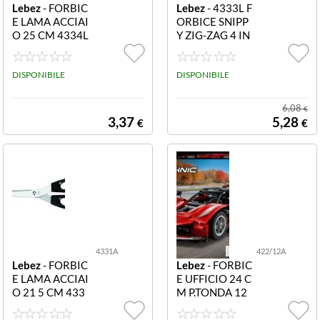
Lebez
- FORBIC
Lebez
- 4333L F
E LAMA ACCIAI
ORBICE SNIPP
O 25 CM 4334L
Y ZIG-ZAG 4 IN
FORBICE LAM
1 FORBICE SNI
A ACCIAIO 25
PPY ZIG-ZAG 4
CM
DISPONIBILE
IN 1
DISPONIBILE
6,08
€
3,37
5,28
€
€
4331A
422/12A
Lebez
- FORBIC
Lebez
- FORBIC
E LAMA ACCIAI
E UFFICIO 24 C
O 21 5 CM 433
M P.TONDA 12
1L FORBICE LA
422/12 FORBI
MA ACCIAIO 2
CE UFFICIO 12