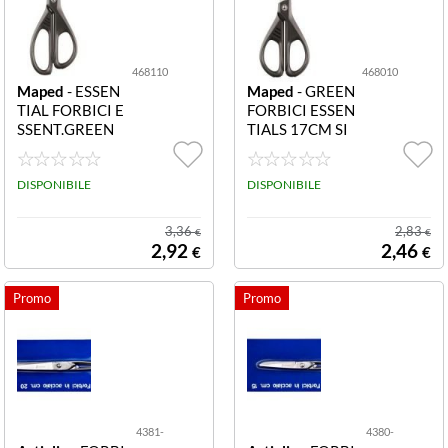
468110
468010
Maped
- ESSEN
Maped
- GREEN
TIAL FORBICI E
FORBICI ESSEN
SSENT.GREEN
TIALS 17CM SI
21 CM ASIM 46
MM 468010 FO
8110 FORBICI
RBICI ESSENTI
ESSENT.GREEN
DISPONIBILE
ALS GREEN 17
DISPONIBILE
21 CM ASIM
CM SIMM
3,36
2,83
€
€
2,92
2,46
€
€
4381-
4380-