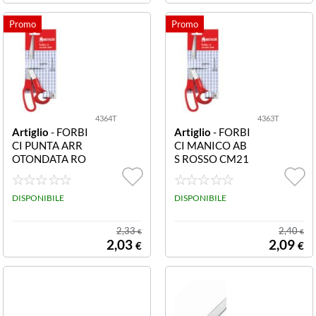
4364T
4363T
Artiglio
- FORBI
Artiglio
- FORBI
CI PUNTA ARR
CI MANICO AB
OTONDATA RO
S ROSSO CM21
SSO MANICO A
TRYME 4363T
BS CM18 TRYM
FORBICI MANI
E 4364T FORBI
DISPONIBILE
CO ABS ROSSO
DISPONIBILE
CI MANICO RO
cm21 TRYME
SSO ABS cm18
2,33
2,40
€
€
TRYME
2,03
2,09
€
€