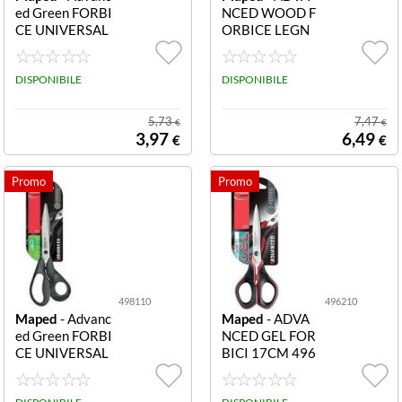
ed Green FORBI
NCED WOOD F
Forbici multiuso
(3)
CE UNIVERSAL
ORBICE LEGN
CM 21 ASIM 49
O 18CM 49811
Forbici per carta
9110 FORBICE
1 Maped Forbici
(2)
UNIVERSAL C
DISPONIBILE
Advanced Legno
DISPONIBILE
M 21 ASIM
18 cm
Forbici per carta analogico
(1)
5,73
7,47
€
€
3,97
6,49
€
€
498110
496210
Maped
- Advanc
Maped
- ADVA
ed Green FORBI
NCED GEL FOR
CE UNIVERSAL
BICI 17CM 496
CM 18 ASIM 49
210 FORBICI A
8110 FORBICE
DVANCED GEL