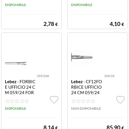
1 5 CM
DISPONIBILE
CM P.TONDA
DISPONIBILE
2,78
4,10
€
€
059/24A
059/24
Lebez
- FORBIC
Lebez
- CF12FO
E UFFICIO 24 C
RBICE UFFICIO
M 059/24 FOR
24 CM 059/24
BICE UFFICIO 2
A FORBICE UFF
4 CM
ICIO 24 CM
DISPONIBILE
NON DISPONIBILE
8,14
85,90
€
€