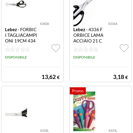
4340A
4336A
Lebez
- FORBIC
Lebez
- 4336 F
I TAGLIACAMPI
ORBICE LAMA
ONI 19CM 434
ACCIAIO 21 C
0 FORBICI TAG
M FORBICE LA
LIACAMPIONI
MA ACCIAIO 2
ZIG-ZAG 19CM
DISPONIBILE
1 CM
DISPONIBILE
LAMA IN GHIS
A
13,62
3,18
€
€
4334L
4333L