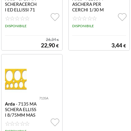
SCHERACERCH
ASCHERA PER
I ED ELLISSI 71
CERCHI 1/30 M
28G Maschera
ASCHERA PER
per cerchi 1/30
CERCHI 1/30
mm -- 193x58 m
DISPONIBILE
DISPONIBILE
m (Conf. 10)
26,34
€
22,90
3,44
€
€
7135A
Arda
- 7135 MA
SCHERA ELLISS
I 8/75MM MAS
CHERA PER EL
LISSI 8/75MM -