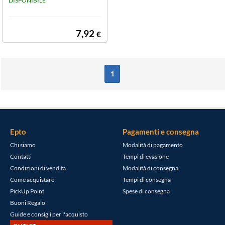
- 270X 130 MM
DISPONIBILE
(conf. da 2 pz.)
7,92
€
1
Epto
Pagamenti e consegna
Chi siamo
Modalità di pagamento
Contatti
Tempi di evasione
Condizioni di vendita
Modalità di consegna
Come acquistare
Tempi di consegna
PickUp Point
Spese di consegna
Buoni Regalo
Guide e consigli per l'acquisto