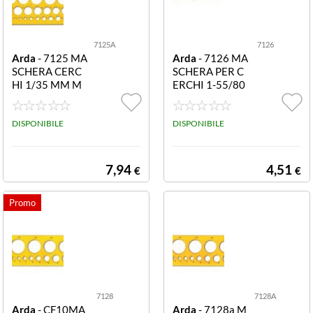
7125A
7126
Arda
- 7125 MA
Arda
- 7126 MA
SCHERA CERC
SCHERA PER C
HI 1/35 MM M
ERCHI 1-55/80
ASCHERA PER
MASCHERA PE
CERCHI 1/35 M
R CERCHI 1-5
M - - 247 X 124
DISPONIBILE
5/80
DISPONIBILE
MM (conf. da 2 p
z.)
7,94
4,51
€
€
7128
7128A
Arda
- CF10MA
Arda
- 7128a M