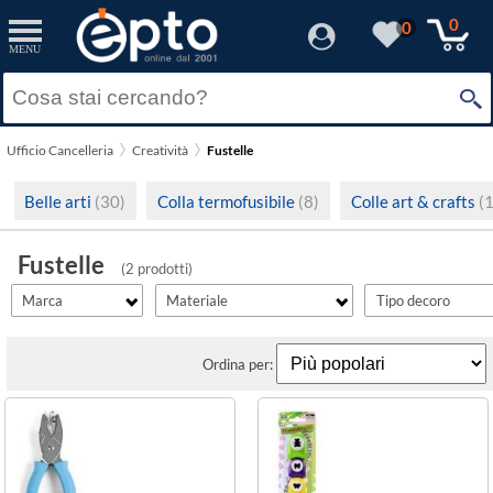
filter_id
filtro2
filtro4
filtro5
filter_fprezzo
filter_adds
Resetta
Resetta
Resetta
Resetta
Resetta
Resetta
Applica
Applica
Applica
Applica
Applica
Applica
0
0
MENU
×
Solo Promozioni
Acciaio + Plastica
Assortiti
1
(1)
(1)
(1)
Prezzo minimo
Lebez
Solo Disponibili
Plastica
Nessuno
4
(1)
(1)
(1)
Ufficio Cancelleria
Creatività
Fustelle
Visualizza solo le Novità
Prezzo massimo
Belle arti
(30)
Colla termofusibile
(8)
Colle art & crafts
(1
Fustelle
(2 prodotti)
Marca
Materiale
Tipo decoro
Ordina per: