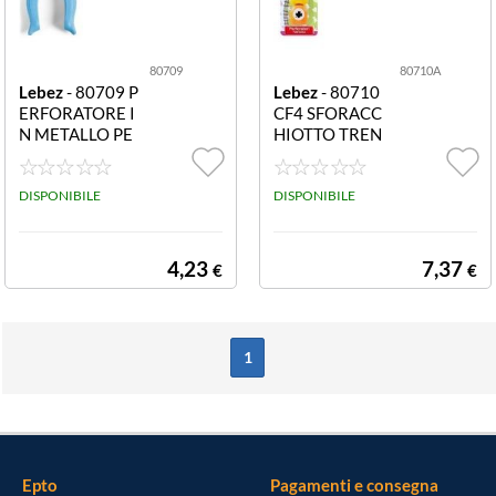
80709
80710A
Lebez
- 80709 P
Lebez
- 80710
ERFORATORE I
CF4 SFORACC
N METALLO PE
HIOTTO TREN
RFORATORE IN
O IN BLISTER C
METALLO CON
F4 SFORACCHI
IMPUGNATUR
DISPONIBILE
OTTO TRENO I
DISPONIBILE
A IN GOMMA
N BLISTER 4 SO
GGETTI
4,23
7,37
€
€
1
Epto
Pagamenti e consegna