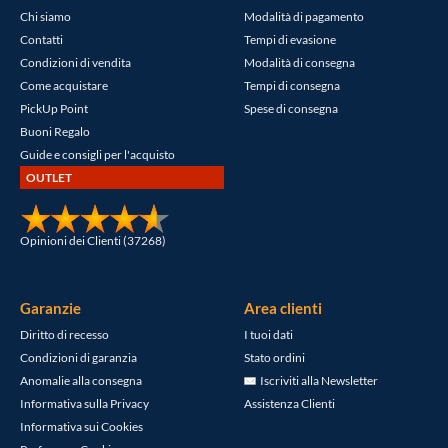
Chi siamo
Modalità di pagamento
Contatti
Tempi di evasione
Condizioni di vendita
Modalità di consegna
Come acquistare
Tempi di consegna
PickUp Point
Spese di consegna
Buoni Regalo
Guide e consigli per l'acquisto
OUTLET
Opinioni dei Clienti (37268)
Garanzie
Area clienti
Diritto di recesso
I tuoi dati
Condizioni di garanzia
Stato ordini
Anomalie alla consegna
Iscriviti alla Newsletter
Informativa sulla Privacy
Assistenza Clienti
Informativa sui Cookies